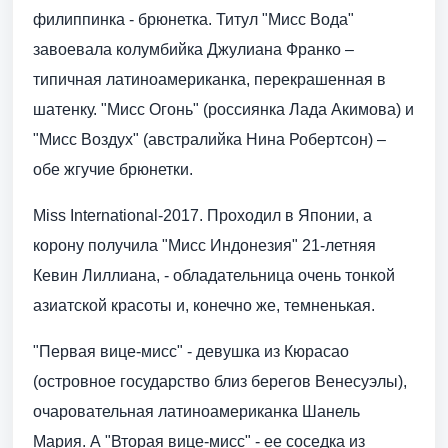
филиппинка - брюнетка. Титул "Мисс Вода"
завоевала колумбийка Джулиана Франко –
типичная латиноамериканка, перекрашенная в
шатенку. "Мисс Огонь" (россиянка Лада Акимова) и
"Мисс Воздух" (австралийка Нина Робертсон) –
обе жгучие брюнетки.
Miss International-2017. Проходил в Японии, а
корону получила "Мисс Индонезия" 21-летняя
Кевин Лиллиана, - обладательница очень тонкой
азиатской красоты и, конечно же, темненькая.
"Первая вице-мисс" - девушка из Кюрасао
(островное государство близ берегов Венесуэлы),
очаровательная латиноамериканка Шанель
Мария. А "Вторая вице-мисс" - ее соседка из