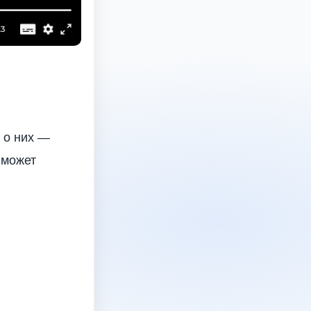
 о них ―
 может