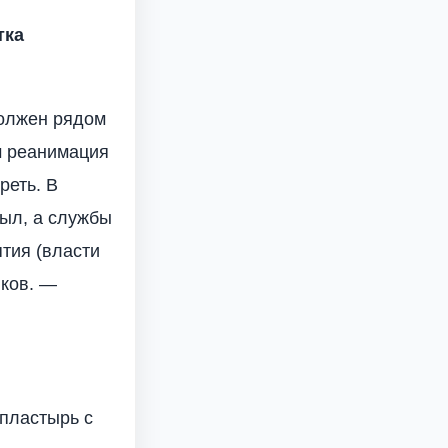
тка
должен рядом
ом реанимация
реть. В
был, а службы
тия (власти
иков. —
пластырь с