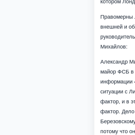
котором Лонд
Правомерны л
внешней и об
руководител
Михайлов:
Александр Ми
майор ФСБ в 
информации «
ситуации с Л
фактор, и в 
фактор. Дело 
Березовскому
потому что он