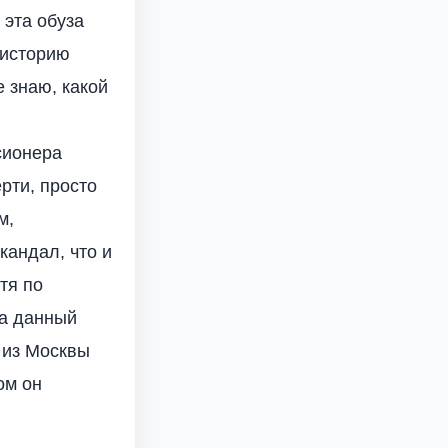
 эта обуза
 историю
 знаю, какой
сионера
рти, просто
м,
кандал, что и
тя по
На данный
 из Москвы
ом он