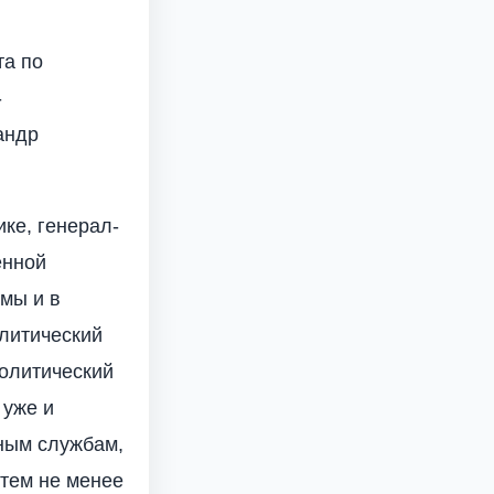
та по
-
андр
ке, генерал-
енной
 мы и в
олитический
политический
 уже и
ьным службам,
 тем не менее