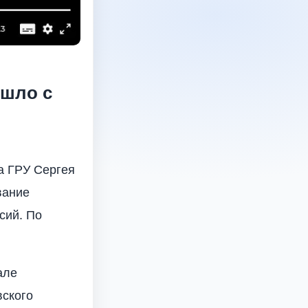
ошло с
а ГРУ Сергея
вание
сий. По
але
вского