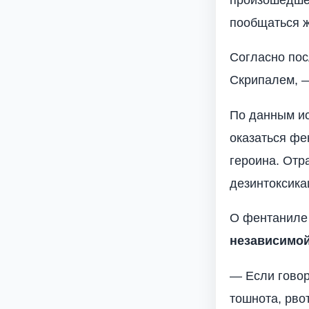
пообщаться 
Согласно по
Скрипалем, —
По данным ис
оказаться фе
героина. Отр
дезинтоксика
О фентаниле
независимой
— Если говор
тошнота, рво