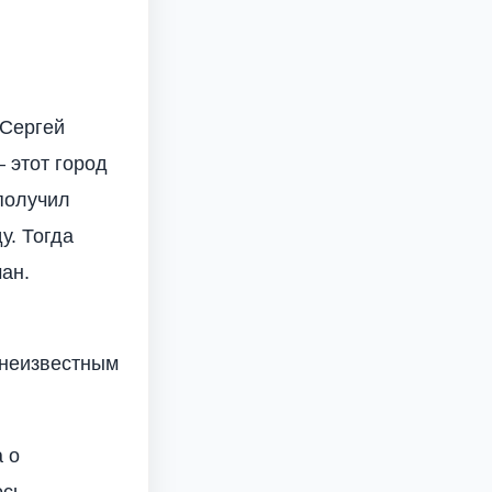
 Сергей
 этот город
получил
у. Тогда
ан.
 неизвестным
 о
ось