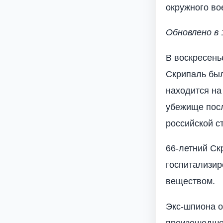
окружного во
Обновлено в 
В воскресень
Скрипаль был
находится на
убежище посл
российской с
66-летний Ск
госпитализир
веществом.
Экс-шпиона о
произошедшем