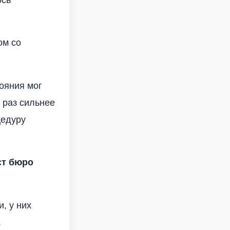
ом со
тояния мог
 раз сильнее
цедуру
ст бюро
, у них
.