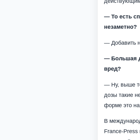
действующим 
— То есть с
незаметно?
— Добавить на
— Большая д
вред?
— Ну, выше т
дозы такие не
форме это на
В международ
France-Press