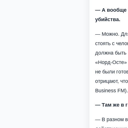
— А вообще 
убийства.
— Можно. Для
стоять с чел
должна быть 
«Норд-Осте» 
не были гото
отрицают, чт
Business FM).
— Там же в 
— В разном в