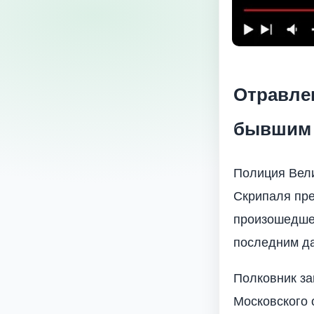
Отравле
бывшим 
Полиция Вели
Скрипаля пре
произошедшег
последним да
Полковник за
Московского 