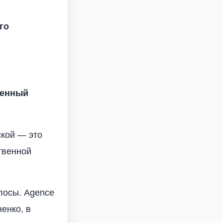
го
венный
ской — это
ственной
лосы. Agence
енко, в