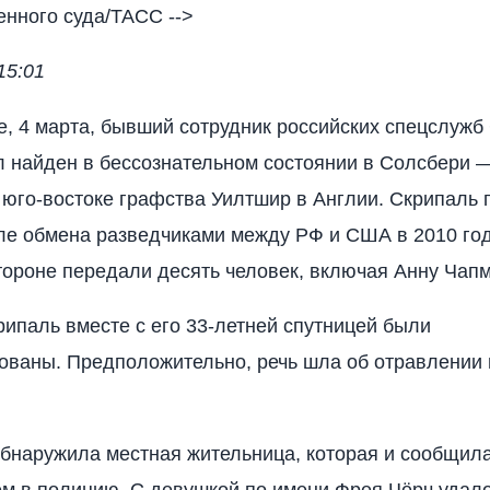
енного суда/ТАСС -->
15:01
е, 4 марта, бывший сотрудник российских спецслужб
 найден в бессознательном состоянии в Солсбери —
 юго-востоке графства Уилтшир в Англии. Скрипаль 
е обмена разведчиками между РФ и США в 2010 год
тороне передали десять человек, включая Анну Чапм
рипаль вместе с его 33-летней спутницей были
ованы. Предположительно, речь шла об отравлении
бнаружила местная жительница, которая и сообщила
 в полицию. С девушкой по имени Фрея Чёрч удал