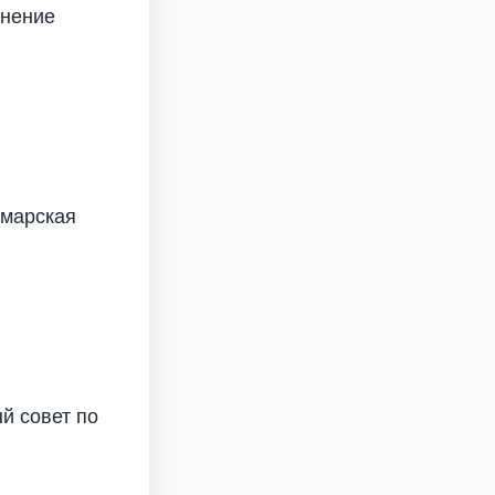
инение
амарская
й совет по