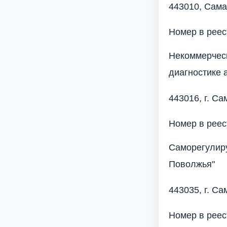
443010, Самар
Номер в реес
Некоммерческ
диагностике 
443016, г. Са
Номер в реес
Саморегулиру
Поволжья"
443035, г. Са
Номер в рее