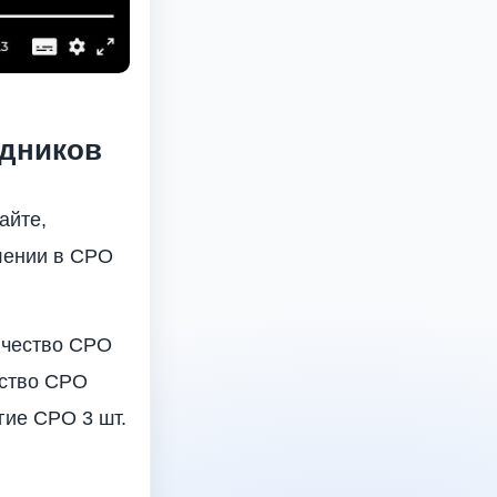
едников
айте,
лении в СРО
ичество СРО
ество СРО
гие СРО 3 шт.