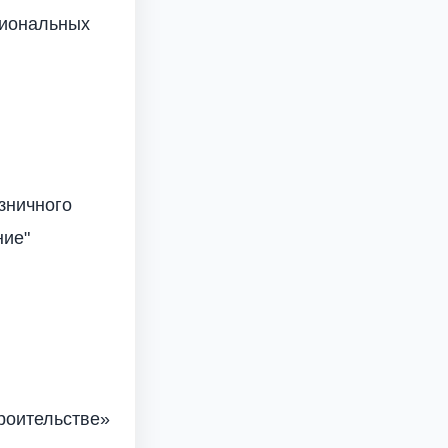
сиональных
зничного
ние"
роительстве»