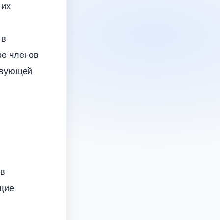
 их
 в
ре членов
ствующей
 в
ющие