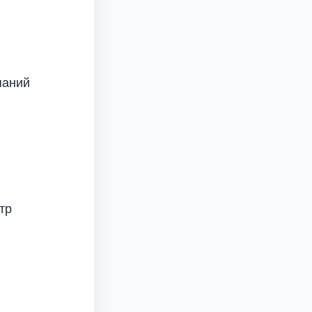
паний
тр