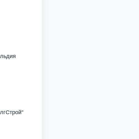
ильдия
лгСтрой"