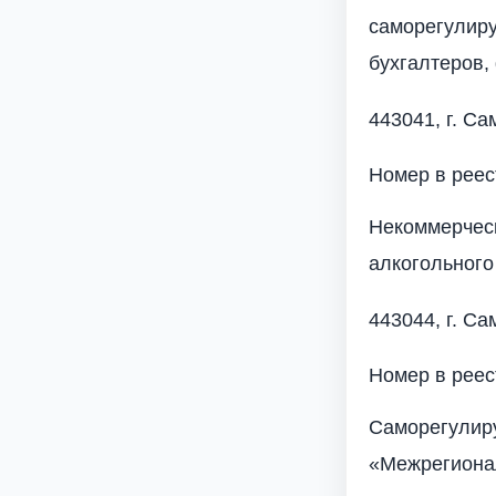
саморегулир
бухгалтеров,
443041, г. Са
Номер в реес
Некоммерчес
алкогольного
443044, г. Са
Номер в реес
Саморегулир
«Межрегиона