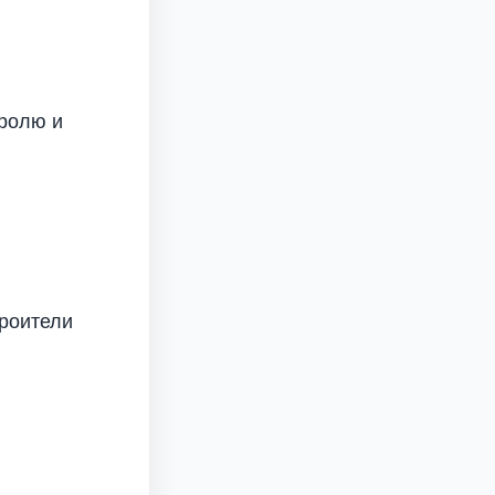
тролю и
роители