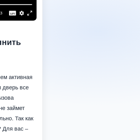
лнить
нем активная
 дверь все
вызова
не займет
ьно. Так как
 Для вас –