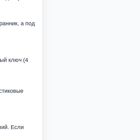
анник, а под
ый ключ (4
астиковые
лий. Если