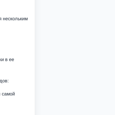
я нескольким
ки в ее
дов:
я самой