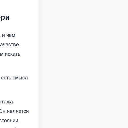
ери
 и чем
качестве
м искать
 есть смысл
нтажа
Он является
стоянии.