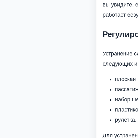
вы увидите, 
работает без
Регулир
Устранение с
следующих и
плоская 
пассатиж
набор ш
пластик
рулетка.
Для устранен