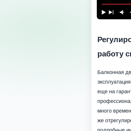
Регулир
работу 
Балконная дв
эксплуатация
еще на гарант
профессионал
много времен
же отрегулир
подробные ин