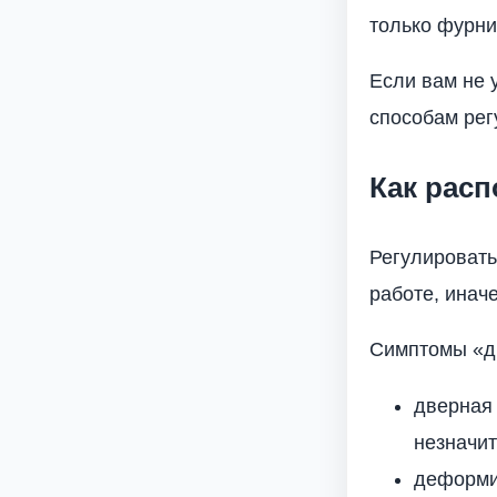
только фурнит
Если вам не 
способам рег
Как расп
Регулировать
работе, инач
Симптомы «д
дверная 
незначит
деформи