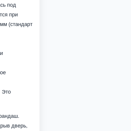
ась под
тся при
 мм (стандарт
ли
вое
. Это
арандаш.
крыв дверь,