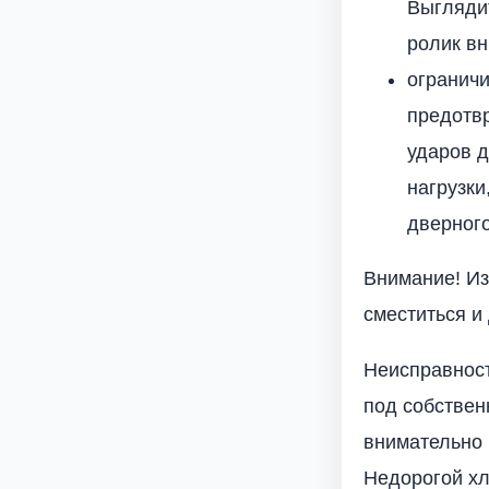
Выглядит
ролик вн
ограничи
предотв
ударов д
нагрузки
дверного
Внимание! Из
сместиться и
Неисправност
под собствен
внимательно 
Недорогой хл