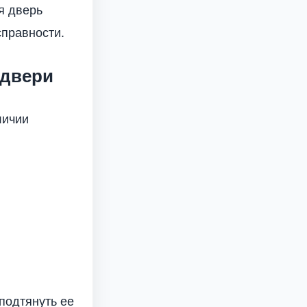
я дверь
справности.
 двери
личии
подтянуть ее