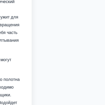
ический
лужит для
твращения
ебя часть
алтывания
 могут
о полотна
бходимо
вщики.
Подойдет