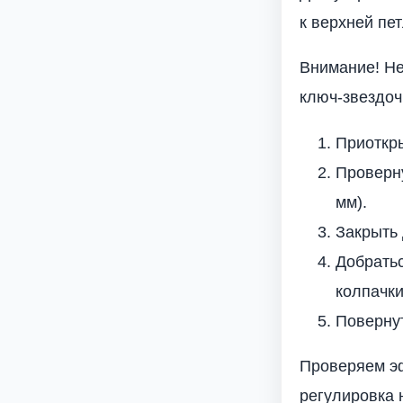
к верхней пет
Внимание! Не
ключ-звездоч
Приоткры
Проверну
мм).
Закрыть 
Добратьс
колпачки
Повернут
Проверяем эф
регулировка 