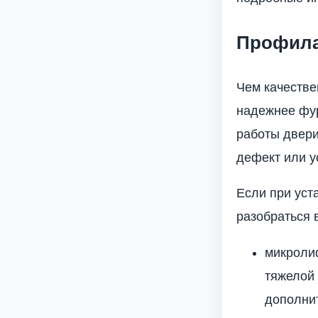
Профила
Чем качестве
надежнее фур
работы двери
дефект или у
Если при уст
разобраться в
микролиф
тяжелой 
дополнит