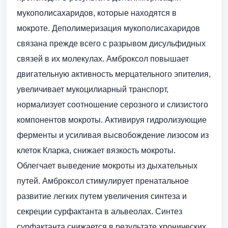
мукополисахаридов, которые находятся в
мокроте. Деполимеризация мукополисахаридов
связана прежде всего с разрывом дисульфидных
связей в их молекулах. Амброксол повышает
двигательную активность мерцательного эпителия,
увеличивает мукоцилиарный транспорт,
нормализует соотношение серозного и слизистого
компонентов мокроты. Активируя гидролизующие
ферменты и усиливая высвобождение лизосом из
клеток Кларка, снижает вязкость мокроты.
Облегчает выведение мокроты из дыхательных
путей. Амброксол стимулирует пренатальное
развитие легких путем увеличения синтеза и
секреции сурфактанта в альвеолах. Синтез
сурфактанта снижается в результате хронических