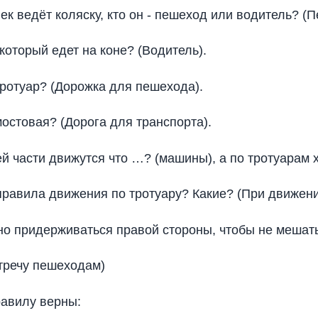
ек ведёт коляску, кто он - пешеход или водитель? (
 который едет на коне? (Водитель).
 тротуар? (Дорожка для пешехода).
мостовая? (Дорога для транспорта).
ей части движутся что …? (машины), а по тротуарам
правила движения по тротуару? Какие? (При движен
но придерживаться правой стороны, чтобы не мешат
тречу пешеходам)
равилу верны: