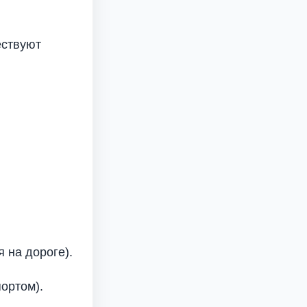
ествуют
 на дороге).
ортом).