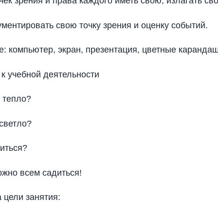
чек зрения и права каждого иметь свою, излагать св
ументировать свою точку зрения и оценку событий.
: компьютер, экран, презентация, цветные карандаш
 к учебной деятельности
м тепло?
 светло?
читься?
ожно всем садиться!
а цели занятия: