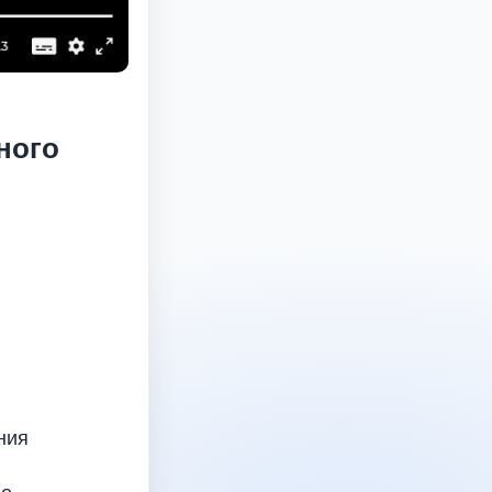
ного
ния