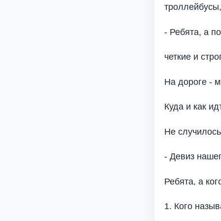
троллейбусы,
- Ребята, а п
четкие и стр
На дороге - м
Куда и как и
Не случилось
- Девиз наше
Ребята, а ко
1. Кого назы