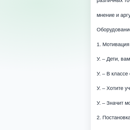
различных то
мнение и арг
Оборудование
1. Мотивация
У. – Дети, ва
У. – В классе
У. – Хотите у
У. – Значит м
2. Постановк