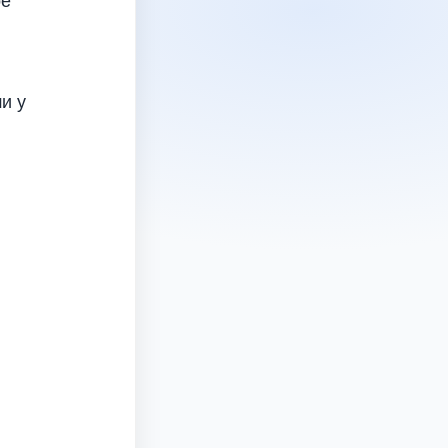
ое
и у