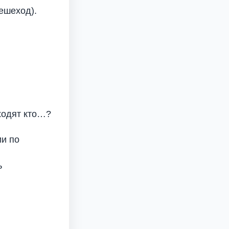
Пешеход).
 ходят кто…?
ии по
ь