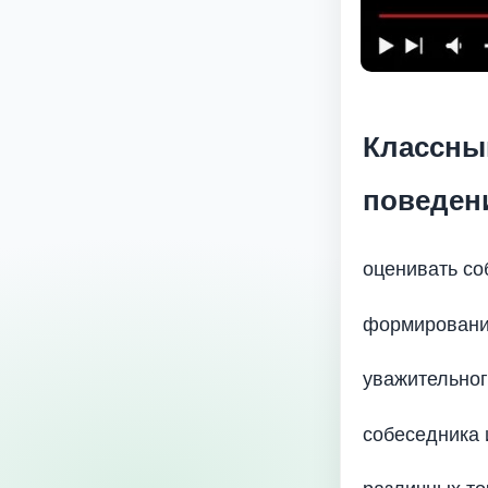
Классный
поведен
оценивать со
формирование
уважительног
собеседника 