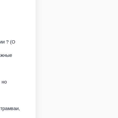
ии ? (О
рожные
 но
 трамваи,