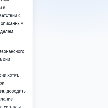
и в
ветствии с
о описанным
 делам
езонансного
а
они
,
ни хотят,
ра
ва
, доводить
елание
м, сигналы