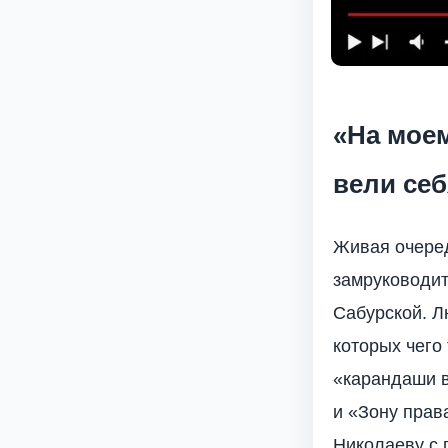
«На моем
вели себ
Живая очеред
замруководи
Сабурской. Л
которых чего 
«карандаши в
и «Зону прав
Николаеву с 