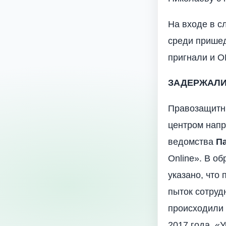
На входе в с
среди пришед
пригнали и 
ЗАДЕРЖАЛИ
Правозащитны
центром напр
ведомства
П
Online». В о
указано, что
пыток сотруд
происходили 
2017 года. «