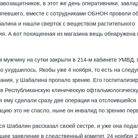
авозащитников, в этот же день оперативники, завл
рпевшего, вместе с сотрудниками ОБНОН провели о
алина и нашли сверток с веществом растительного
я. А вот похищенная из магазина вещь обнаружена 
 мужчину на сутки закрыли в 214-м кабинете УМВД, 
о ухудшилось. Якобы уже 4 ноября, то есть на след
ания, у Шабалина пропало зрение. Его госпитализир
в Республиканскую клиническую офтальмологическу
я ему сделали сразу две операции на отслоившейся 
уацию это не спасло, ныне он инвалид по зрению пер
я Шабалин рассказал своей сестре, и уже она пода
щее заявление в следственный комитет. 24 ноября 2