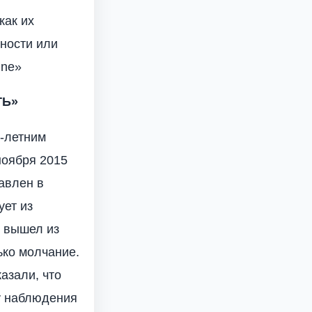
как их
ности или
ine»
ТЬ»
6-летним
ноября 2015
авлен в
ует из
о вышел из
ько молчание.
азали, что
ру наблюдения