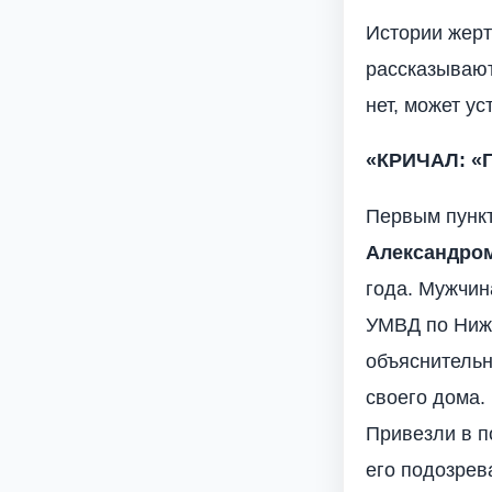
Истории жерт
рассказывают
нет, может у
«КРИЧАЛ: «
Первым пункт
Александро
года. Мужчин
УМВД по Нижн
объяснительн
своего дома.
Привезли в п
его подозрев