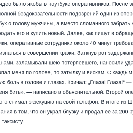
видео было якобы в ноутбуке оперативников. После 
олной бездоказательности подозрений один из опер
бук о голову мужчины, а вместо сломанного забрать 
одать его и купить новый. Далее, как пишут в обра
ки, оперативные сотрудники около 40 минут требова
знаться в совершении кражи. Заткнув рот задержан
нами, заламывали шею потерпевшего, наносили уд
пал меня по голове, по затылку и вискам. С каждым
 боль в голове и глазах. Кричал: „Глаза! Глаза!“ —
ня бить», — написано в объяснительной. Второй оп
ого снимал экзекуцию на свой телефон. В итоге из 
ния в том, что он украл блузку и продал ее за 200 
 таксисту.