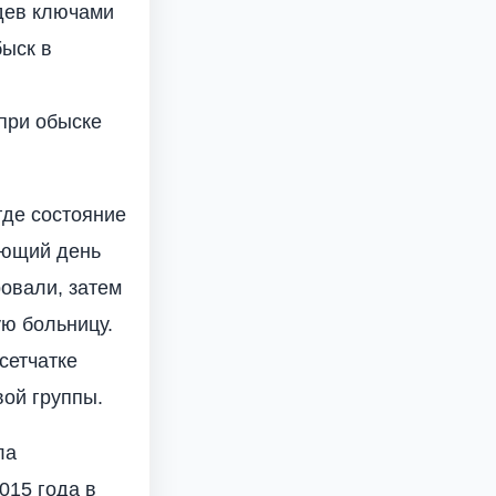
адев ключами
быск в
при обыске
где состояние
ующий день
овали, затем
ю больницу.
сетчатке
вой группы.
ла
015 года в