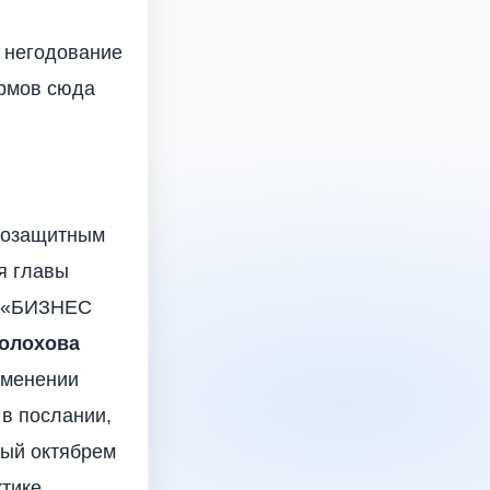
о негодование
армов сюда
авозащитным
я главы
и «БИЗНЕС
олохова
именении
 в послании,
ный октябрем
ктике