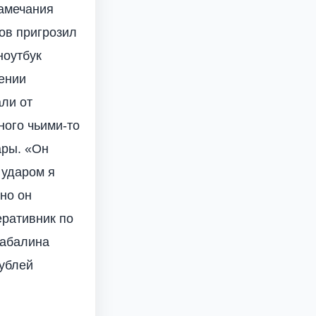
замечания
ов пригрозил
ноутбук
щении
ли от
ного чьими-то
ары. «Он
 ударом я
 но он
еративник по
Шабалина
рублей