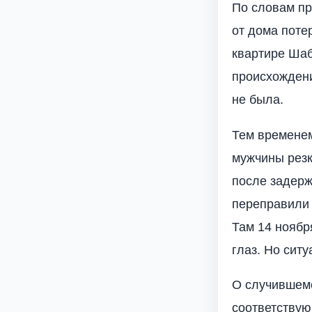
По словам пр
от дома поте
квартире Шаб
происхождени
не была.
Тем временем
мужчины резк
после задерж
переправили 
Там 14 ноябр
глаз. Но сит
О случившемс
соответствую