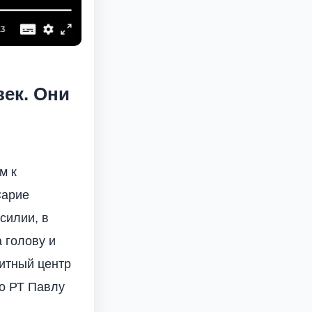
век. Они
м к
Сарие
силии, в
а голову и
итный центр
по РТ Павлу