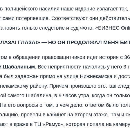
в полицейского насилия наше издание излагает так, 
 сами потерпевшие. Соответствуют они действитель
становить только следствие и суд Фото: «БИЗНЕС Onl
ГЛАЗА! ГЛАЗА!» — НО ОН ПРОДОЛЖАЛ МЕНЯ БИ
ом в обращении правозащитников идет история с 3
м Шабалиным
. Все неприятности начались у него 3 
а был задержан прямо на улице Нижнекамска и дост
екамскому району. Причем произошло это, как след
ой самого Шабалина, в 9 часов утра, когда он тольк
 На его вопросы о том, в чем дело, ответом было тол
олицию, провели в кабинет на втором этаже. Там и ск
ают в краже в ТЦ «Рамус», которая попала на каме