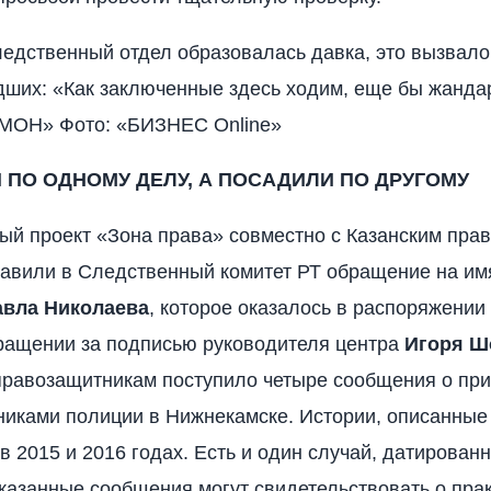
ледственный отдел образовалась давка, это вызвал
ших: «Как заключенные здесь ходим, еще бы жанд
ОМОН» Фото: «БИЗНЕС Online»
 ПО ОДНОМУ ДЕЛУ, А ПОСАДИЛИ ПО ДРУГОМУ
й проект «Зона права» совместно с Казанским пр
авили в Следственный комитет РТ обращение на им
авла Николаева
, которое оказалось в распоряжени
бращении за подписью руководителя центра
Игоря Ш
 правозащитникам поступило четыре сообщения о пр
никами полиции в Нижнекамске. Истории, описанные
в 2015 и 2016 годах. Есть и один случай, датирован
Указанные сообщения могут свидетельствовать о пра