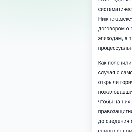
систематичес
Нижнекамске»
договором о 
эпизодам, а 
процессуаль
Как пояснили
случая с сам
открыли горя
пожаловавших
чтобы на них
правозащитн
до сведения 
самого ведом