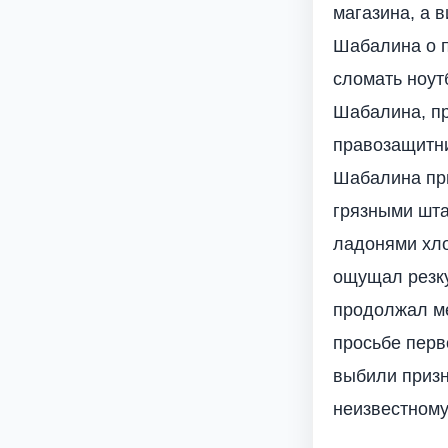
магазина, а 
Шабалина о п
сломать ноут
Шабалина, пр
правозащитни
Шабалина при
грязными шта
ладонями хло
ощущал резкую
продолжал ме
просьбе перв
выбили призна
неизвестному