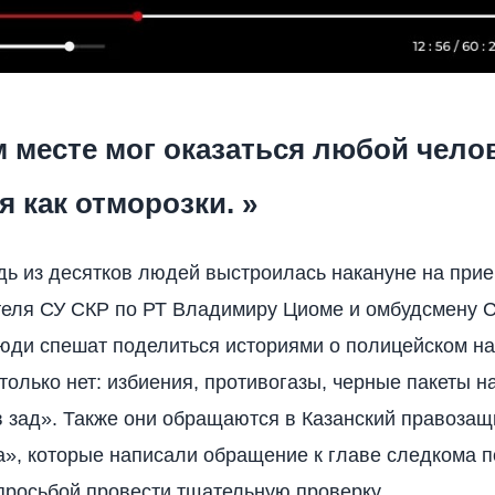
 месте мог оказаться любой чело
я как отморозки. »
ь из десятков людей выстроилась накануне на прие
теля СУ СКР по РТ Владимиру Циоме и омбудсмену 
юди спешат поделиться историями о полицейском на
только нет: избиения, противогазы, черные пакеты н
 зад». Также они обращаются в Казанский правозащ
а», которые написали обращение к главе следкома 
просьбой провести тщательную проверку.