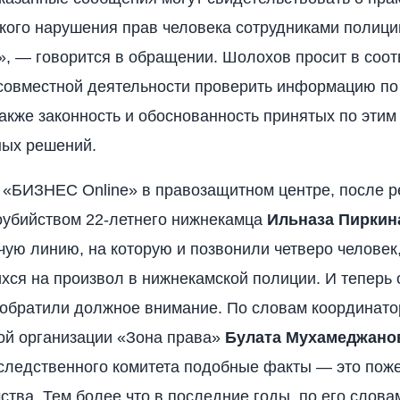
кого нарушения прав человека сотрудниками полици
, — говорится в обращении. Шолохов просит в соот
совместной деятельности проверить информацию п
также законность и обоснованность принятых по этим
ных решений.
 «БИЗНЕС Online» в правозащитном центре, после р
оубийством 22-летнего нижнекамца
Ильназа Пиркин
чую линию, на которую и позвонили четверо человек
ся на произвол в нижнекамской полиции. И теперь о
 обратили должное внимание. По словам координато
ой организации «Зона права»
Булата Мухамеджано
следственного комитета подобные факты — это пож
ства. Тем более что в последние годы, по его слова