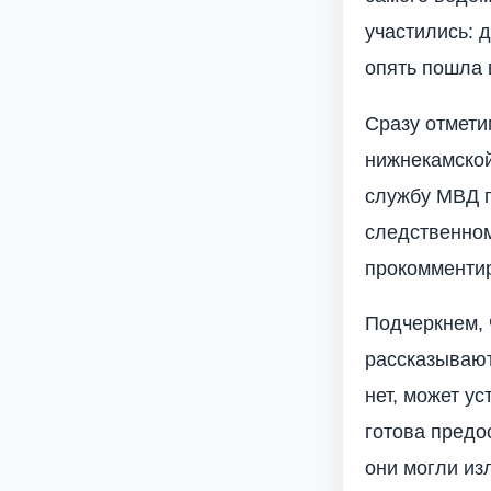
участились: 
опять пошла 
Сразу отмети
нижнекамской
службу МВД п
следственном
прокомменти
Подчеркнем, 
рассказывают
нет, может у
готова предо
они могли из