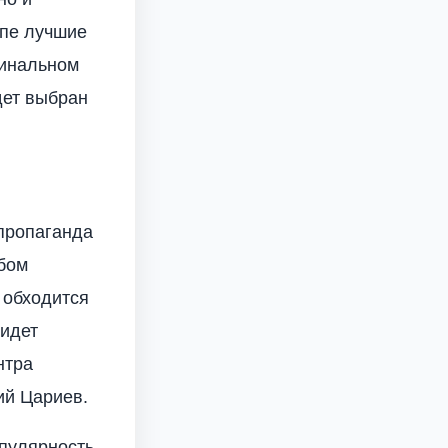
апе лучшие
финальном
дет выбран
 пропаганда
юбом
 обходится
 идет
нтра
ий Цариев.
пулярность,