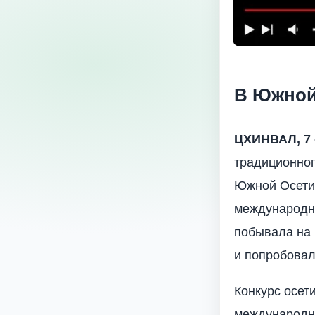
В Южной
ЦХИНВАЛ, 7 
традиционног
Южной Осетии
международно
побывала на 
и попробовал
Конкурс осет
международны