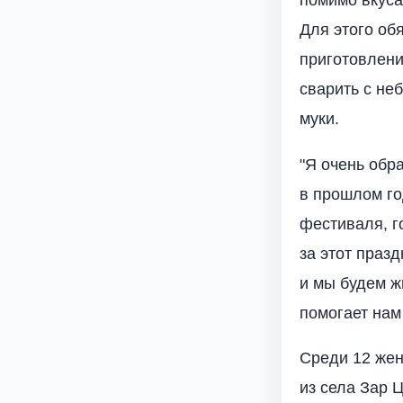
помимо вкуса
Для этого об
приготовлени
сварить с не
муки.
"Я очень обра
в прошлом го
фестиваля, г
за этот празд
и мы будем ж
помогает нам
Среди 12 же
из села Зар 