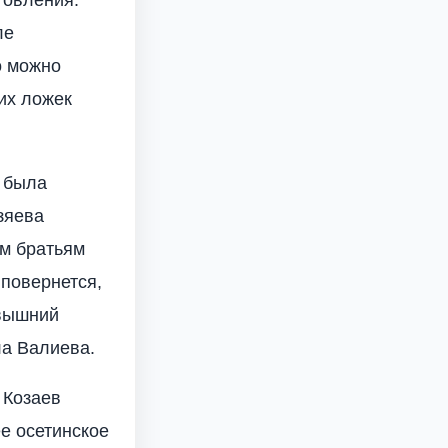
товления.
ле
о можно
их ложек
Я была
зяева
м братьям
 повернется,
евышний
ла Валиева.
 Козаев
ее осетинское