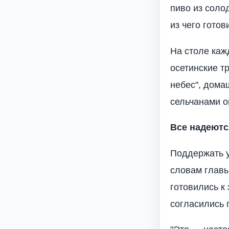
пиво из соло
из чего готов
На столе каж
осетинские т
небес", дома
сельчанами о
Все надеютс
Поддержать у
словам главы
готовились к 
согласились 