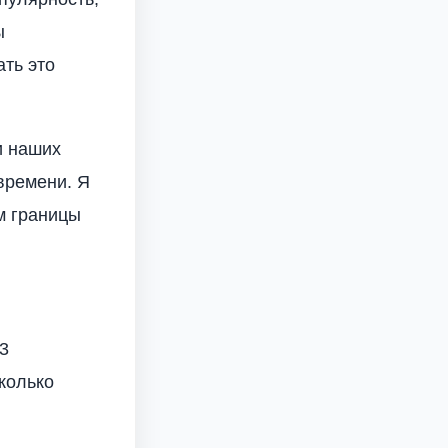
ы
ать это
и наших
 времени. Я
м границы
3
колько