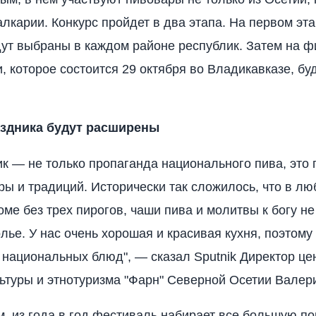
лкарии. Конкурс пройдет в два этапа. На первом эт
ут выбраны в каждом районе республик. Затем на 
, которое состоится 29 октября во Владикавказе, бу
здника будут расширены
ик — не только пропаганда национального пива, это
ры и традиций. Исторически так сложилось, что в л
оме без трех пирогов, чаши пива и молитвы к богу не
лье. У нас очень хорошая и красивая кухня, поэтому
 национальных блюд", — сказал Sputnik Директор це
ьтуры и этнотуризма "Фарн" Северной Осетии Валер
м, из года в год фестиваль набирает все большую по