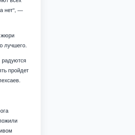
яют всех
а нет", —
о жюри
о лучшего.
, радуются
ять пройдет
лехсаев.
ога
дложили
пивом