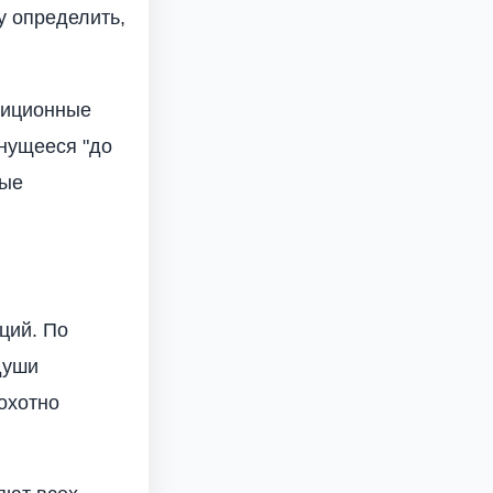
у определить,
диционные
янущееся "до
ные
ций. По
души
 охотно