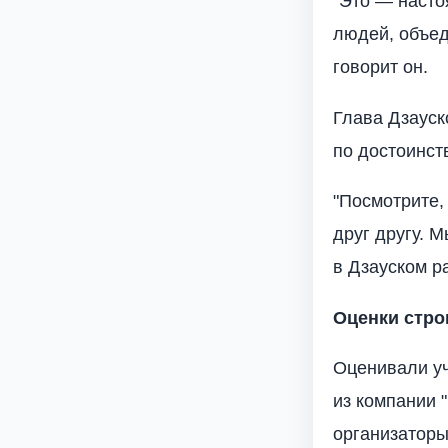
"Это — насто
людей, объед
говорит он.
Глава Дзауск
по достоинст
"Посмотрите,
друг другу. 
в Дзауском р
Оценки стро
Оценивали уч
из компании 
организаторы