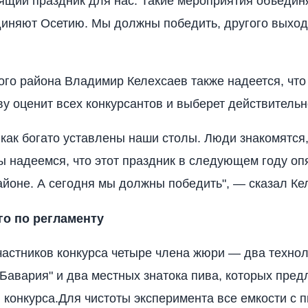
ящий праздник для нас. Такие мероприятия объедин
иняют Осетию. Мы должны победить, другого выход
ого района Владимир Келехсаев также надеется, чт
ву оценит всех конкурсантов и выберет действительн
 как богато уставлены наши столы. Люди знакомятся
Мы надеемся, что этот праздник в следующем году оп
айоне. А сегодня мы должны победить", — сказал Ке
го по регламенту
астников конкурса четыре члена жюри — два технол
"Бавария" и два местных знатока пива, которых пре
 конкурса.Для чистоты эксперимента все емкости с 