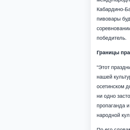
Кабардино-Ба
пивовары буд
соревновании
победитель.
Границы пра
"Этот праздн
нашей культу
осетинском д
ни одно засто
пропаганда и
народной кул
По его слова