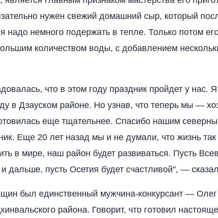
, является главным признаком мастерства его приго
язательно нужен свежий домашний сыр, который пос
я надо немного подержать в тепле. Только потом ег
большим количеством воды, с добавлением нескольк
довалась, что в этом году праздник пройдет у нас. 
ду в Дзауском районе. Но узнав, что теперь мы — хо
отовилась еще тщательнее. Спасибо нашим северны
ник. Еще 20 лет назад мы и не думали, что жизнь так
ить в мире, наш район будет развиваться. Пусть Вс
 и дальше, пусть Осетия будет счастливой", — сказа
нщин был единственный мужчина-конкурсант — Олег
Цхинвальского района. Говорит, что готовил настоящ