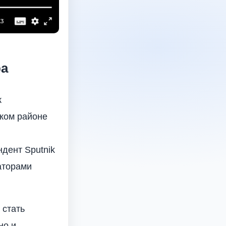
ра
к
ском районе
дент Sputnik
аторами
 стать
но и