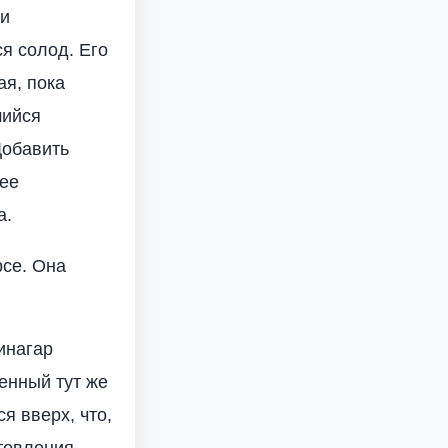
ни
ся солод. Его
ая, пока
шийся
Добавить
нее
а.
рсе. Она
инагар
енный тут же
я вверх, что,