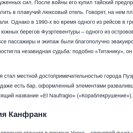
уженных сил. После войны его купил тайский предп
тить в плавучий люксовый отель. Говорят, на нем п
ли. Однако в 1990-х во время одного из рейсов в гр
у южных берегов Фуэртевентуры – одного из острово
Все пассажиры и экипаж были благополучно эвакуиро
постигла незавидная судьба: подобно «Титанику», о
я стал местной достопримечательностью города Пуэ
 даже есть бар, оформленный элементами развалив
сящий название «El Naufragio» («Кораблекрушение»).
ия Канфранк
орожная станция в регионе Уэска – ключевой пункт 