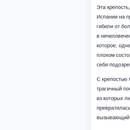
Эта крепость
Испании на п
гибели от бо
в нечеловече
которое, одн
плохом состо
себя подозре
С крепостью 
трагичный по
из которых л
превратилась
вызывающий 