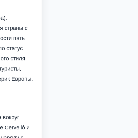
а),
я страны с
ости пять
ло статус
ного стиля
туристы,
брик Европы.
 вокруг
 Cervelló и
 наряду с