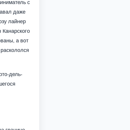
риниматель с
лавал даже
озу лайнер
в Канарского
ваны, а вот
н раскололся
рто-дель-
шегося
на границе