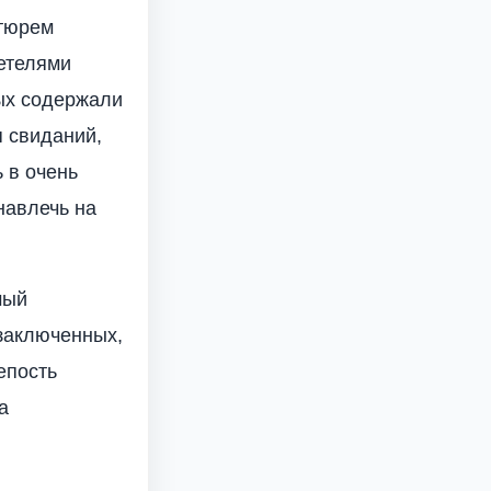
 тюрем
етелями
ых содержали
я свиданий,
 в очень
навлечь на
мый
 заключенных,
епость
а