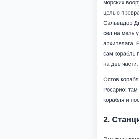
морских воор
целью превра
Сальвадор Да
сел на мель 
архипелага. 
сам корабль 
на две части.
Остов корабл
Росарио: там
корабля и но
2. Станц
Эта железнод