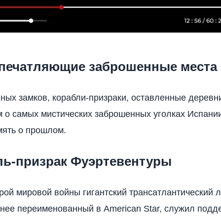
печатляющие заброшенные места
ных замков, корабли-призраки, оставленные дерев
 о самых мистических заброшенных уголках Испании
ять о прошлом.
бль-призрак Фуэртевентуры
рой мировой войны гигантский трансатлантический 
днее переименованный в American Star, служил подд