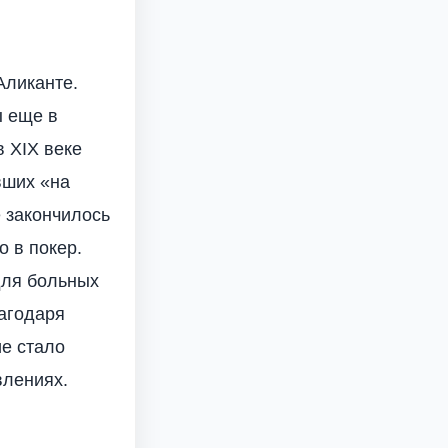
Аликанте.
ы еще в
в XIX веке
вших «на
е закончилось
о в покер.
для больных
лагодаря
ие стало
влениях.