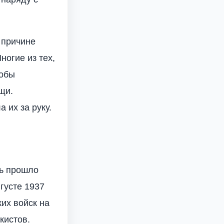
 причине
огие из тех,
кобы
щи.
 их за руку.
сь прошло
густе 1937
их войск на
кистов.