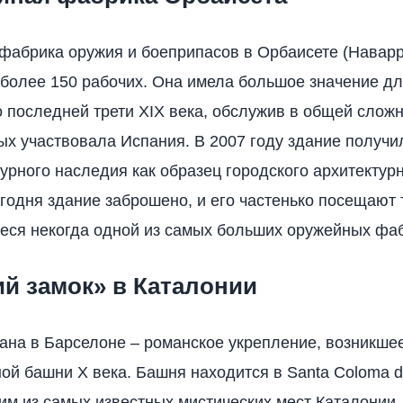
фабрика оружия и боеприпасов в Орбаисете (Наварр
более 150 рабочих. Она имела большое значение дл
до последней трети XIX века, обслужив в общей сложн
рых участвовала Испания. В 2007 году здание получи
турного наследия как образец городского архитектур
Сегодня здание заброшено, и его частенько посещают 
ся некогда одной из самых больших оружейных фа
ий замок» в Каталонии
на в Барселоне – романское укрепление, возникшее
ой башни X века. Башня находится в Santa Coloma de
им из самых известных мистических мест Каталонии,