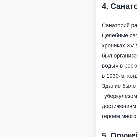
4. Санат
Санаторий ра
Целебные сво
хрониках XV 
был организо
воды» в роско
в 1930-м, ког
Здание было 
туберкулезом
достижениям 
героем много
5. Оруж