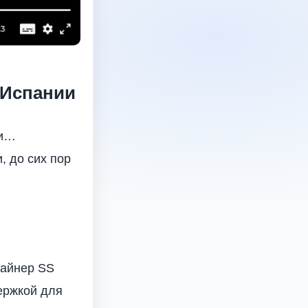
 Испании
ни…
, до сих пор
лайнер SS
ержкой для