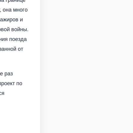
, она много
сажиров и
овой войны.
ения поезда
занной от
е раз
проект по
ся