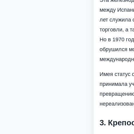
между Испани
лет служила 
торговли, а 
Но в 1970 го
обрушился мо
международн
Имея статус 
принимала уч
превращению 
нереализова
3. Крепо