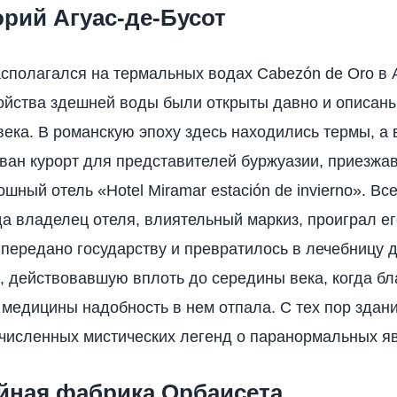
орий Агуас-де-Бусот
сполагался на термальных водах Cabezón de Oro в 
йства здешней воды были открыты давно и описан
века. В романскую эпоху здесь находились термы, а 
ван курорт для представителей буржуазии, приезжа
шный отель «Hotel Miramar estación de invierno». Вс
да владелец отеля, влиятельный маркиз, проиграл ег
передано государству и превратилось в лечебницу 
, действовавшую вплоть до середины века, когда б
медицины надобность в нем отпала. С тех пор здан
численных мистических легенд о паранормальных я
ейная фабрика Орбаисета