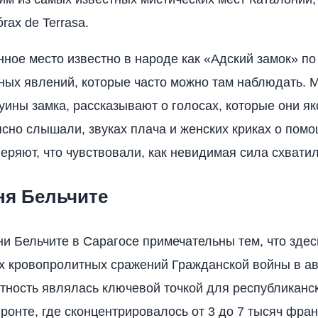
órax de Terrasa.
нное место известно в народе как «Адский замок» по
ых явлений, которые часто можно там наблюдать. Мн
руины замка, рассказывают о голосах, которые они я
сно слышали, звуках плача и женских криках о помо
еряют, что чувствовали, как невидимая сила схватила
ня Бельчите
и Бельчите в Сарагосе примечательны тем, что зде
х кровопролитных сражений Гражданской войны в ав
стность являлась ключевой точкой для республиканск
ронте, где сконцентрировалось от 3 до 7 тысяч фран