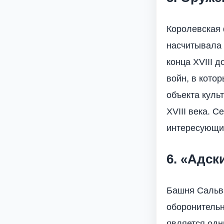
Королевская 
насчитывала 
конца XVIII 
войн, в кото
объекта куль
XVIII века. 
интересующие
6. «Адск
Башня Сальва
оборонительн
является одн