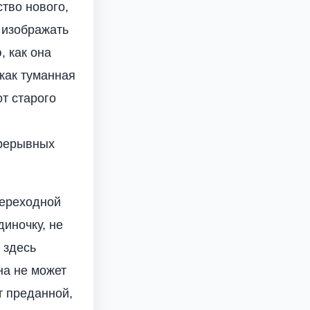
тво нового,
о изображать
, как она
 как туманная
т старого
прерывных
переходной
диночку, не
 здесь
на не может
т преданной,