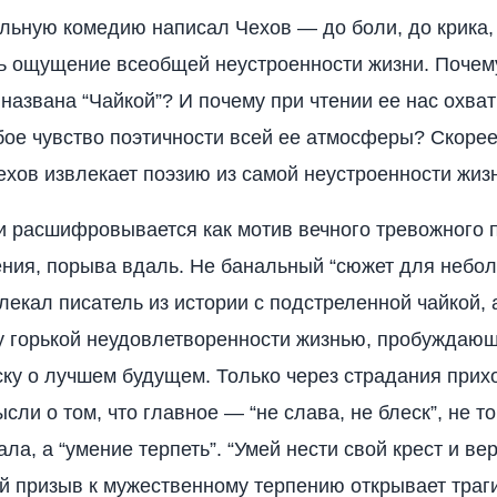
льную комедию написал Чехов — до боли, до крика,
ь ощущение всеобщей неустроенности жизни. Почему
 названа “Чайкой”? И почему при чтении ее нас охва
бое чувство поэтичности всей ее атмосферы? Скорее
Чехов извлекает поэзию из самой неустроенности жиз
 расшифровывается как мотив вечного тревожного п
ния, порыва вдаль. Не банальный “сюжет для небо
влекал писатель из истории с подстреленной чайкой, 
 горькой неудовлетворенности жизнью, пробуждающе
ску о лучшем будущем. Только через страдания прих
сли о том, что главное — “не слава, не блеск”, не то
ала, а “умение терпеть”. “Умей нести свой крест и ве
 призыв к мужественному терпению открывает траг