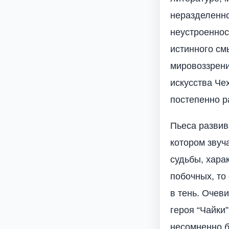
неразделенно
неустроеннос
истинного см
мировоззрени
искусства Че
постепенно р
Пьеса развив
котором звуч
судьбы, хара
побочных, то
в тень. Очев
героя “Чайки
несомненно б