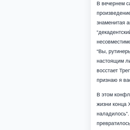
В вечернем с
произведение
знаменитая а
“декадентски
несовместимо
“Вы, рутинер
настоящим ли
восстает Тре
признаю я вас
В этом конфл
жизни конца X
наладилось”.
превратилось 