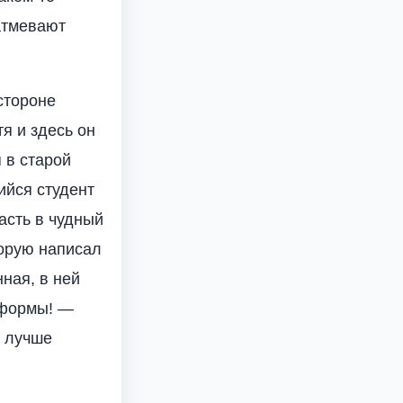
атмевают
стороне
тя и здесь он
 в старой
ийся студент
асть в чудный
торую написал
ная, в ней
 формы! —
о лучше