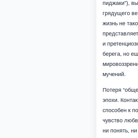
пиджаки”), в
грядущего ве
жизнь не тако
представляет
и претенциоз
берега, но е
мировоззрени
мучений.
Потеря “обще
эпохи. Конта
способен к п
чувство любв
ни понять, н