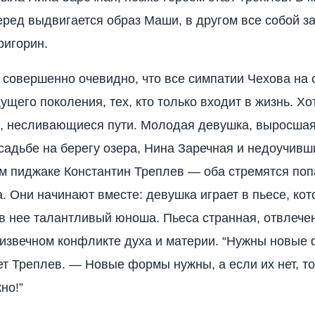
еред выдвигается образ Маши, в другом все собой з
ригорин.
 совершенно очевидно, что все симпатии Чехова на 
щего поколения, тех, кто только входит в жизнь. Хо
, несливающиеся пути. Молодая девушка, выросшая
садьбе на берегу озера, Нина Заречная и недоучивш
м пиджаке Константин Треплев — оба стремятся поп
а. Они начинают вместе: девушка играет в пьесе, ко
 нее талантливый юноша. Пьеса странная, отвлечен
 извечном конфликте духа и материи. “Нужны новые
т Треплев. — Новые формы нужны, а если их нет, т
но!”