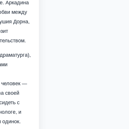
е. Аркадина
любви между
душия Дорна,
зит
тельством.
драматурга),
ами
й человек —
ва своей
сидеть с
нологе, и
и одинок.