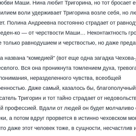
юбви Маши. Нина любит Тригорина, но тот бросает е
илием воли удерживает Тригорина возле себя, но 
ет. Полина Андреевна постоянно страдает от равно
еден-ко — от черствости Маши… Неконтактность гро
е только равнодушием и черствостью, но даже преда
та названа “комедией” (вот еще одна загадка Чехова-
еселого. Вся она проникнута томлением духа, тревог
понимания, неразделенного чувства, всеобщей
енностью. Даже самый, казалось бы, благополучны
сатель Тригорин и тот тайно страдает от недовольст
ей профессией. Вдали от людей он будет молчаливо 
еки, а потом вдруг прорвется в истинно чеховском мо
что даже этот человек тоже, в сущности, несчастлив 