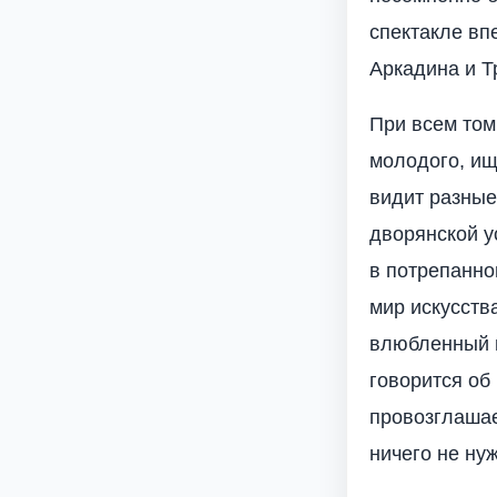
спектакле вп
Аркадина и Т
При всем том
молодого, ищу
видит разные
дворянской у
в потрепанно
мир искусств
влюбленный в
говорится об
провозглашае
ничего не нуж