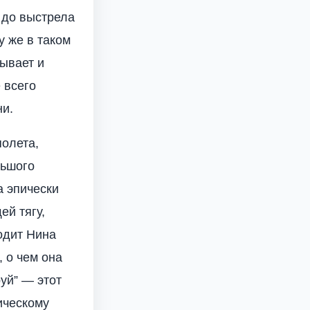
 до выстрела
 же в таком
тывает и
 всего
ни.
олета,
льшого
а эпически
й тягу,
одит Нина
, о чем она
руй” — этот
ическому