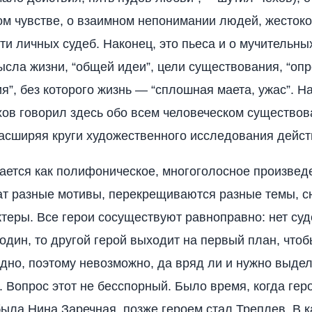
м чувстве, о взаимном непонимании людей, жесток
ти личных судеб. Наконец, это пьеса и о мучительны
ысла жизни, “общей идеи”, цели существования, “оп
я”, без которого жизнь — “сплошная маета, ужас”. Н
хов говорил здесь обо всем человеческом существов
асширяя круги художественного исследования дейст
ается как полифоническое, многоголосное произведе
ат разные мотивы, перекрещиваются разные темы, с
ктеры. Все герои сосуществуют равноправно: нет суд
 один, то другой герой выходит на первый план, чтоб
идно, поэтому невозможно, да вряд ли и нужно выдел
”. Вопрос этот не бесспорный. Было время, когда гер
ыла Нина Заречная, позже героем стал Треплев. В к