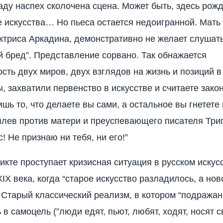
аду наспех сколочена сцена. Может быть, здесь рож
 искусства… Но пьеса остается недоигранной. Мать
ктриса Аркадина, демонстративно не желает слушат
й бред”. Представление сорвано. Так обнажается
сть двух миров, двух взглядов на жизнь и позиций в 
ы, захватили первенство в искусстве и считаете зако
шь то, что делаете вы сами, а остальное вы гнетете
плев против матери и преуспевающего писателя Три
! Не признаю ни тебя, ни его!”
икте проступает кризисная ситуация в русском искусс
IX века, когда “старое искусство разладилось, а но
 Старый классический реализм, в котором “подражан
в самоцель (”люди едят, пьют, любят, ходят, носят с