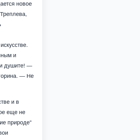
дается новое
 Треплева,
ь
искусстве.
нным и
 и душите! —
горина. — Не
тве и в
вое еще не
ие природе”
вои