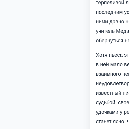
терпеливой л
последним ус
ними давно н
учитель Медв
обернуться н
Хотя пьеса э
в ней мало в
взаимного не
неудовлетвор
известный пи
судьбой, сво
удочками у р
станет ясно, 