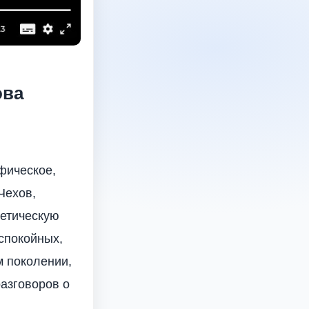
ова
фическое,
Чехов,
тетическую
еспокойных,
 поколении,
азговоров о