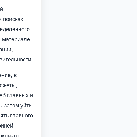
ой
х поисках
ределенного
а материале
ании,
вительности.
ние, в
южеты,
еб главных и
ы затем уйти
ять главного
оиней
аком-то