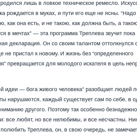
ыродился лишь в ловкое техническое ремесло. Искусс
ка рождается в муках, и пути его еще не ясны. “Над
ю, как она есть, и не такою, как должна быть, а такою
ся в мечтах” — эта программа Треплева звучит пока
ная декларация. Он со своим талантом оттолкнулся о
ще не пристал к новому. И жизнь без “определенного
я” превращается для молодого искателя в цель не
й идеи — бога живого человека” разобщает людей 
кты нарушаются, каждый существует сам по себе, в о
ониманию другого. Поэтому так особенно безнадежно
и: все любят, но все нелюбимы, и все несчастны. Ни
и полюбить Треплева, он, в свою очередь, не замечае