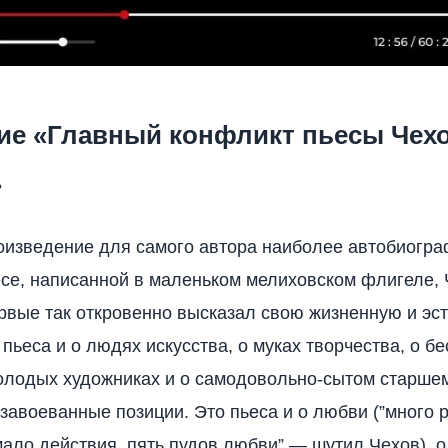
ие «Главный конфликт пьесы Чех
»
оизведение для самого автора наиболее автобиогра
есе, написанной в маленьком мелиховском флигеле, 
рвые так откровенно высказал свою жизненную и эс
пьеса и о людях искусства, о муках творчества, о б
лодых художниках и о самодовольно-сытом старшем
авоеванные позиции. Это пьеса и о любви (”много р
мало действия, пять пудов любви”,— шутил Чехов), о