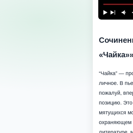
Cочинен
«Чайка»
“Чайка” — пр
личное. В пь
пожалуй, впе
позицию. Это 
мятущихся мо
охраняющем з
литературе, 