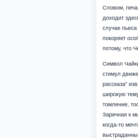
Словом, печа
доходит здес
случае пьеса
покоряет осо
потому, что 
Символ Чайки
стимул движе
рассказа” из
широкую тему
томление, то
Заречная к мы
когда-то мечт
выстраданный