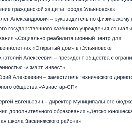
ение гражданской защиты города Ульяновска»
Олег Александрович – руководитель по физическому
го государственного казённого учреждения социаль
вания «Социально-реабилитационный центр для
шеннолетних «Открытый дом» в г.Ульяновске
Анатолий Алексеевич – президент общества с огран
венностью «Смарт-Инвест»
рий Алексеевич – заместитель технического директ
рного общества «Авиастар-СП»
ергей Евгеньевич – директор Муниципального бюдже
ния дополнительного образования «Детско-юношеск
ная школа Засвияжского района»