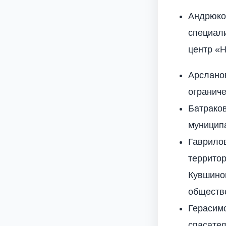
Андрюко
специал
центр «
Арслано
ограниче
Батрако
муницип
Гаврило
террито
Кувшинов
обществ
Герасимо
спасате