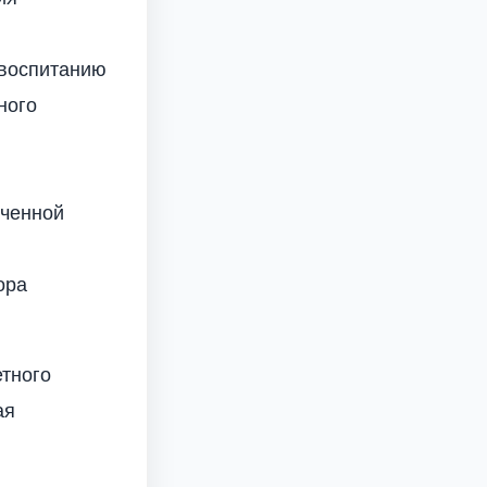
 воспитанию
ного
иченной
ора
тного
ая