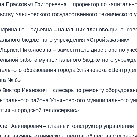
а Прасковья Григорьевна – проректор по капитальн
ьству Ульяновского государственного технического 
 Ирина Геннадьевна – начальник планово-финансово
ального бюджетного учреждения «Стройзаказчик»
Лариса Николаевна – заместитель директора по уче
тельной работе муниципального бюджетного учрежд
ельного образования города Ульяновска «Центр дет
тва № 6»
 Виктор Иванович – слесарь по ремонту оборудован
нтрального района Ульяновского муниципального ун
ятия «Городской теплосервис»
лег Авинирович – главный конструктор управления 
тора научно-технического центра общества с ограни