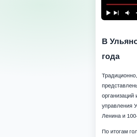
В Ульян
года
Традиционно,
представлены
организаций 
управления У
Ленина и 100
По итогам го