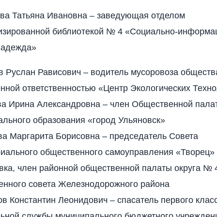
ва Татьяна Ивановна – заведующая отделом
изированной библиотекой № 4 «Социально-информа
Надежда»
в Руслан Рависович – водитель мусоровоза обществ
нной ответственностью «Центр Экологических Техн
ва Ирина Александровна – член Общественной пала
ального образования «город Ульяновск»
ва Маргарита Борисовна – председатель Совета
риального общественного самоуправления «Творец»
ка, член районной общественной палаты округа № 4
енного совета Железнодорожного района
в Константин Леонидович – спасатель первого клас
льной службы муниципального бюджетного учрежден