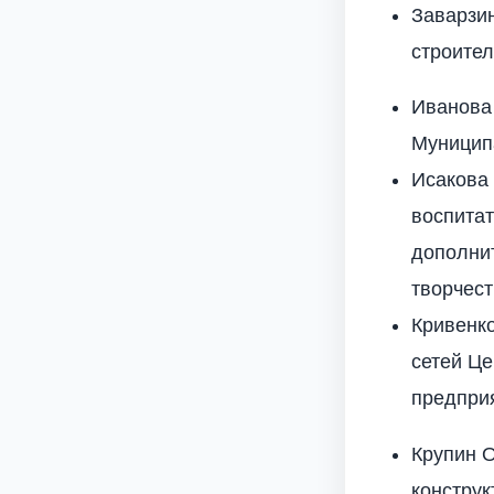
Заварзин
строител
Иванова
Муницип
Исакова 
воспита
дополнит
творчес
Кривенко
сетей Це
предпри
Крупин О
конструк