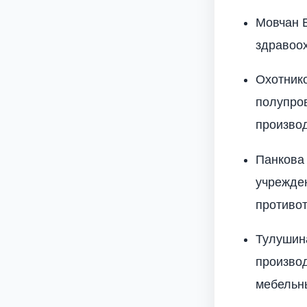
Мовчан 
здравоо
Охотник
полупро
произво
Панкова 
учрежде
противо
Тулушина
производ
мебельн