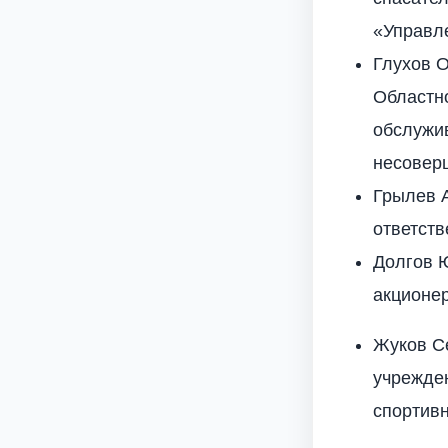
«Управл
Глухов 
Областно
обслужи
несовер
Грылев 
ответст
Долгов Ю
акционе
Жуков С
учрежде
спортив