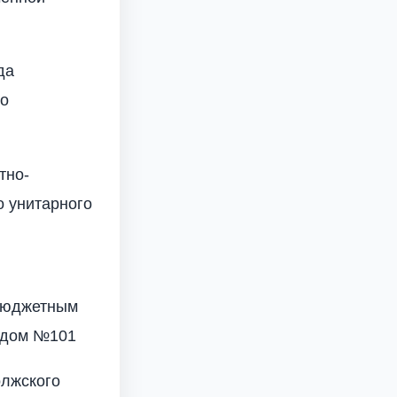
да
по
тно-
о унитарного
бюджетным
адом №101
олжского