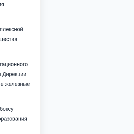
ия
мплексной
бщества
тационного
и Дирекции
ие железные
боксу
бразования