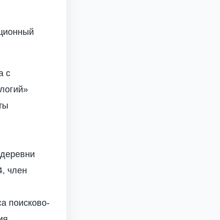
ционный
а с
ологий»
ты
 деревни
, член
са поисково-
ия