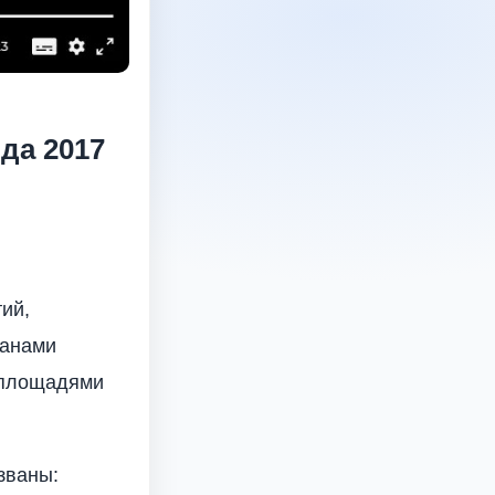
да 2017
ий,
ганами
 площадями
званы: