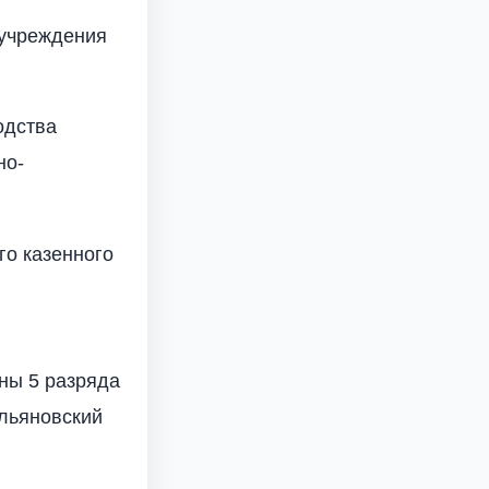
 учреждения
одства
но-
го казенного
ны 5 разряда
Ульяновский