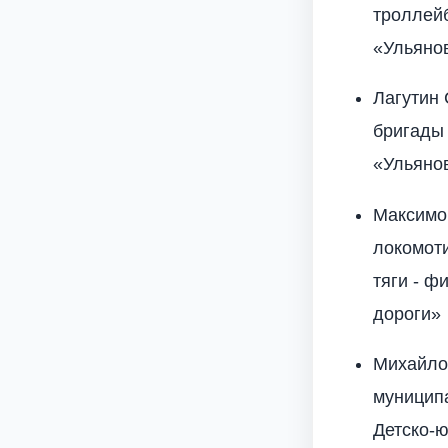
троллей
«Ульяно
Лагутин 
бригады 
«Ульяно
Максимо
локомот
тяги - ф
дороги»
Михайло
муницип
Детско-