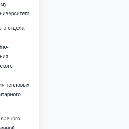
ому
университета
го отдела
бно-
ения
ского
ия тепловых
итарного
главного
ченной