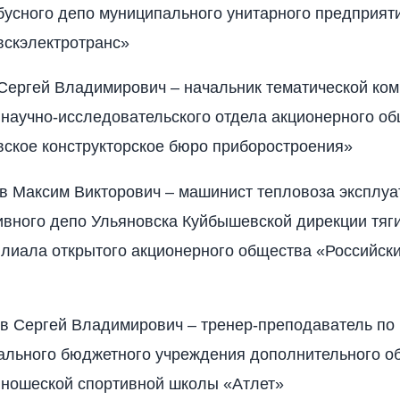
бусного депо муниципального унитарного предприят
вскэлектротранс»
Сергей Владимирович – начальник тематической ко
научно-исследовательского отдела акционерного о
вское конструкторское бюро приборостроения»
в Максим Викторович – машинист тепловоза эксплуа
ивного депо Ульяновска Куйбышевской дирекции тяг
илиала открытого акционерного общества «Российск
в Сергей Владимирович – тренер-преподаватель по 
ального бюджетного учреждения дополнительного о
юношеской спортивной школы «Атлет»