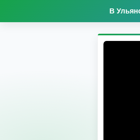
В Ульян