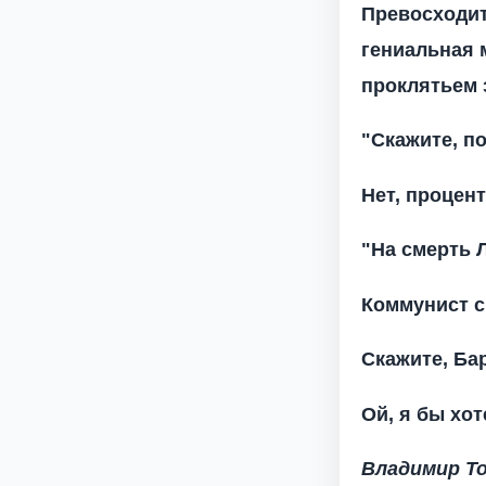
Превосходит
гениальная м
проклятьем 
"Скажите, п
Нет, процен
"На смерть 
Коммунист с
Скажите, Ба
Ой, я бы хот
Владимир Т