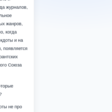
ода журналов,
ильное
ых жанров,
о, когда
екдоты и на
я, появляется
грантских
кого Союза
оторые
?
оты не про