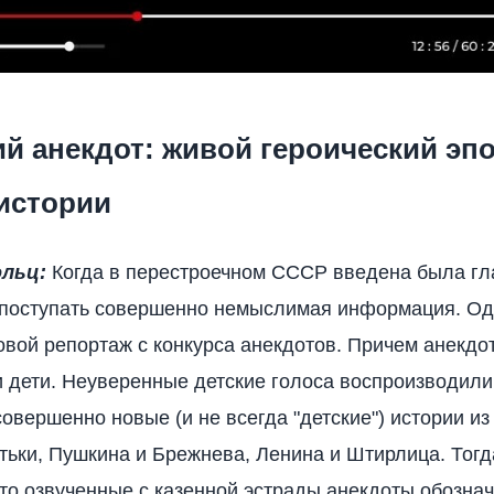
й анекдот: живой героический эп
 истории
ольц:
Когда в перестроечном СССР введена была гл
 поступать совершенно немыслимая информация. Од
овой репортаж с конкурса анекдотов. Причем анекдо
 дети. Неуверенные детские голоса воспроизводили
совершенно новые (и не всегда "детские") истории из
тьки, Пушкина и Брежнева, Ленина и Штирлица. Тогд
что озвученные с казенной эстрады анекдоты обозна