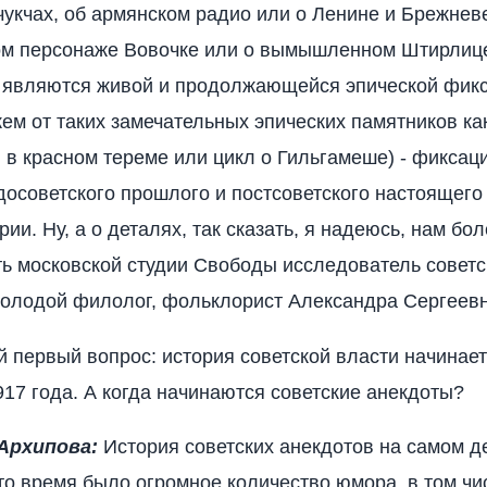
 чукчах, об армянском радио или о Ленине и Брежневе
ом персонаже Вовочке или о вымышленном Штирлице
 являются живой и продолжающейся эпической фикс
жем от таких замечательных эпических памятников ка
 в красном тереме или цикл о Гильгамеше) - фиксац
 досоветского прошлого и постсоветского настоящего
ии. Ну, а о деталях, так сказать, я надеюсь, нам бо
ть московской студии Свободы исследователь советс
молодой филолог, фольклорист Александра Сергеев
й первый вопрос: история советской власти начинает
1917 года. А когда начинаются советские анекдоты?
Архипова:
История советских анекдотов на самом д
это время было огромное количество юмора, в том чи