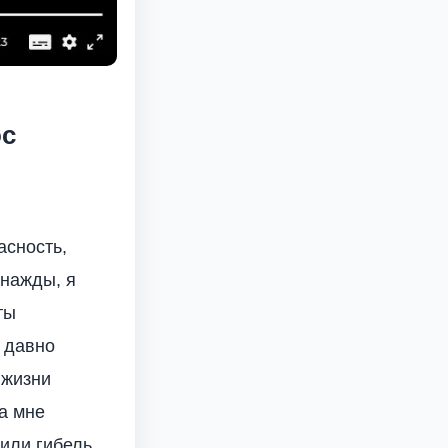
ос
асность,
нажды, я
ты
 давно
 жизни
а мне
чили гибель