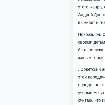
этого жанра,
Андрей Донат
выживет и "н
Похоже, он, 
своими детьм
быть полузап
живым героич
. Советский а
этой передач
правда, неско
ученые могут
считаю, что 