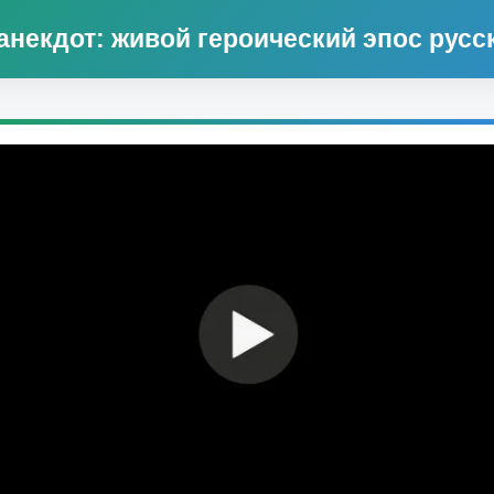
анекдот: живой героический эпос русс