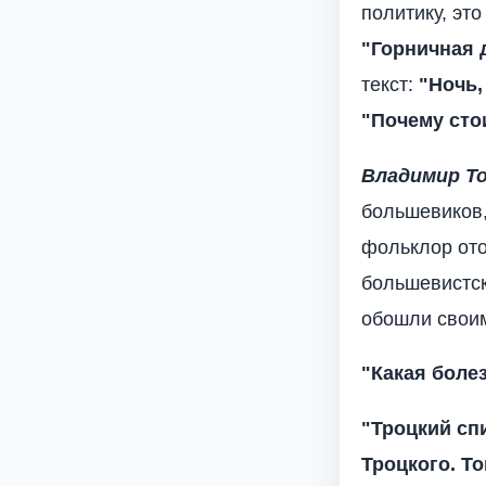
политику, эт
"Горничная 
текст:
"Ночь,
"Почему сто
Владимир Т
большевиков,
фольклор ото
большевистск
обошли свои
"Какая боле
"Троцкий сп
Троцкого. Т