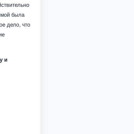
йствительно
темой была
ое дело, что
ие
у и