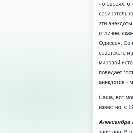
- о евреях, о
собирательн
эти анекдоты
отличие, ска
Одиссея, Сон
советского и
мировой истор
поведает гос
анекдотов - 
Саша, вот мо
известно, с 
Александра 
запутана. В 