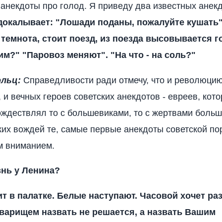
о анекдоты про голод. Я приведу два известных анекд
докалывает: "Лошади поданы, пожалуйте кушать
 темнота, стоит поезд, из поезда высовывается г
им?" "Паровоз меняют". "На что - на соль?"
ольц:
Справедливости ради отмечу, что и революцию
 и вечных героев советских анекдотов - евреев, кот
ждествлял то с большевиками, то с жертвами больш
их вождей те, самые первые анекдоты советской по
м вниманием.
знь у Ленина?
ит в палатке. Белые наступают. Часовой хочет ра
оварищем назвать не решается, а назвать Вашим