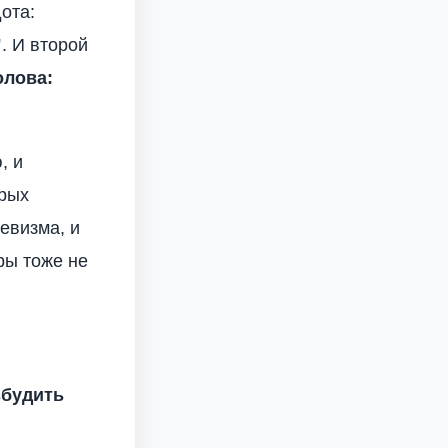
ота:
"
. И второй
олова:
, и
орых
евизма, и
ры тоже не
збудить