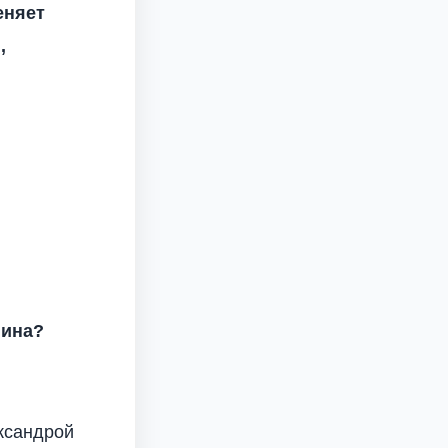
еняет
,
нина?
ександрой