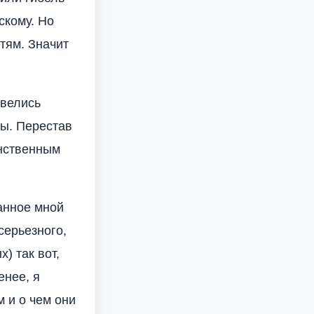
скому. Но
тям. Значит
авелись
ты. Перестав
инственным
Данное мной
серьезного,
) так вот,
енее, я
м и о чем они