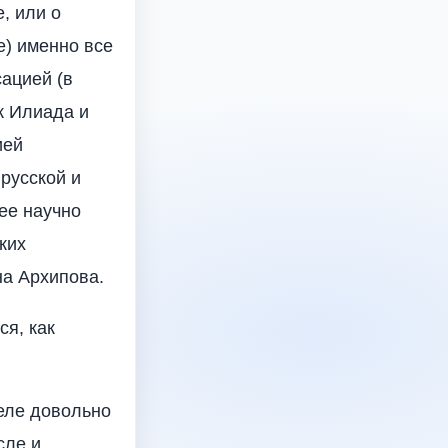
, или о
) именно все
ацией (в
к Илиада и
ией
 русской и
лее научно
ких
на Архипова.
ся, как
еле довольно
сле и