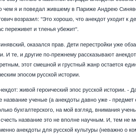
 о чем я и поведал жившему в Париже Андрею Синяв
ович возразил: "Это хорошо, что анекдот уходит к де
ас переживет и тленья убежит".
Синявский, оказался прав. Дети перестройки уже обз
и. И те, и другие по-прежнему рассказывают анекдо
ретным, этот смешной и грустный жанр остается ед
еским эпосом русской истории.
некдот: живой героический эпос русской истории. - 
е название ученые (а анекдоты давно уже - предмет 
лько бухгалтерского, на мой взгляд, внимания ученых
 счесть название это не вполне научным. И, тем не м
именно анекдоты для русской культуры (неважно о ко