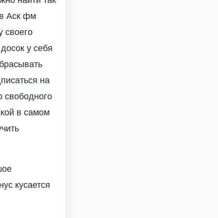
в Аск фм
у своего
 досок у себя
сбрасывать
дписаться на
о свободного
лкой в самом
учить
шое
нус кусается