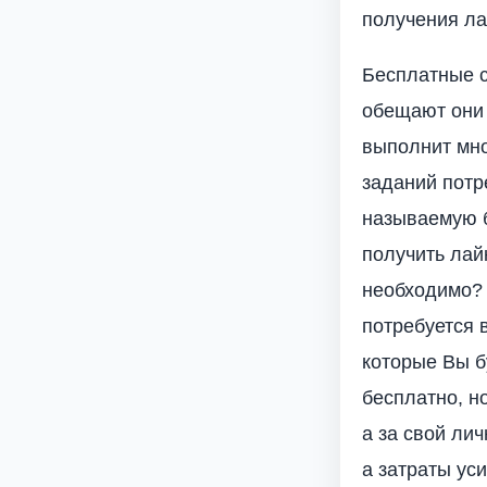
получения ла
Бесплатные с
обещают они 
выполнит мно
заданий потр
называемую б
получить лай
необходимо? 
потребуется 
которые Вы б
бесплатно, н
а за свой ли
а затраты ус