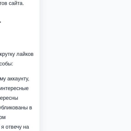
тов сайта.
-
крутку лайков
собы:
у аккаунту,
 интересные
тересны
публикованы в
 фм
 я отвечу на