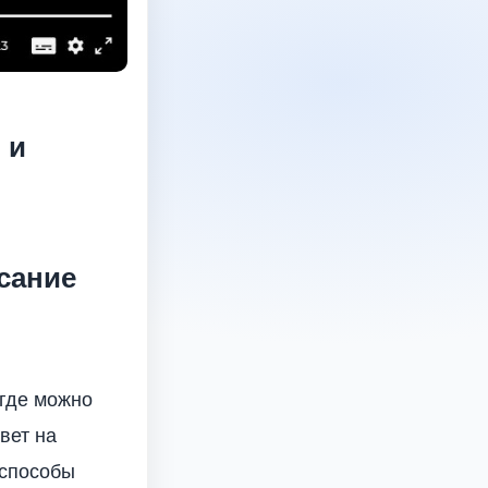
 и
сание
 где можно
вет на
 способы