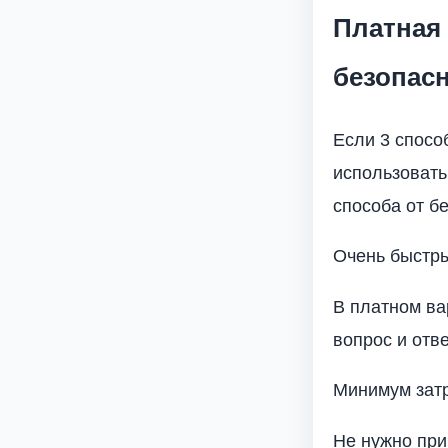
Платная 
безопас
Если 3 спосо
использовать
способа от б
Очень быстры
В платном ва
вопрос и отве
Минимум затр
Не нужно при