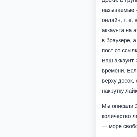
называемые «
онлайн, т. е
аккаунта на э
в браузере, 
пост со ссыл
Ваш аккаунт.
времени. Есл
верху досок,
накрутку лай
Мы описали 3
количество л
— море свобо