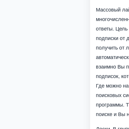
Массовый лай
многочисленн
ответы. Цель
подписки от 
получить от л
автоматическ
взаимно Вы п
подписок, ко
Где можно на
поисковых си
программы. Т
поиске и Вы 
Доски. В гру