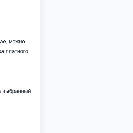
ае, можно
ва платного
на выбранный