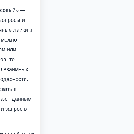
ассовый» —
вопросы и
мные лайки и
й можно
ном или
ов, то
50 взаимных
годарности.
скать в
гают данные
и запрос в
жно найти так