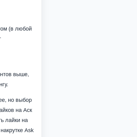
том (в любой
т
унтов выше,
нгу.
ее, но выбор
айков на Аск
ь лайки на
 накрутке Ask