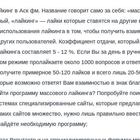
кинг в Аск фм. Название говорит само за себя: «м
ый, «лайкинг» — лайки которые ставятся на другие 
 использования лайкинга в том, чтобы получить взаи
других пользователей. Коэффициент отдачи, которы
айкинга составляет 5 - 12 %. Если Вы за день в руч
ом режиме пролайкаете около 1000 вопросов и ответ
олучите примерное 50-120 лайков и всего лишь 20-
торые возможно ответят Вам взаимностью в знак бла
йти программу массового лайкинга? Попробуйте пои
стемах специализированные сайты, которые предла
аких сайтов множество, нужно лишь правильно ввест
найдёте необходимую программу;
ппах Вконтакте и на специализированных форумах мо