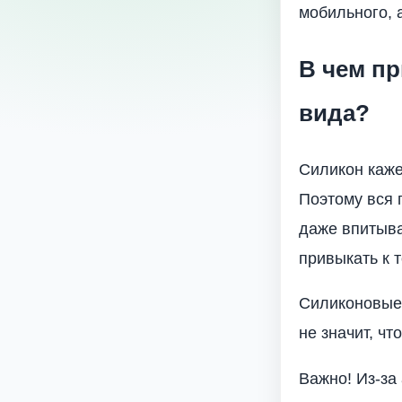
мобильного, 
В чем п
вида?
Силикон каже
Поэтому вся 
даже впитыва
привыкать к т
Силиконовые 
не значит, чт
Важно! Из-за