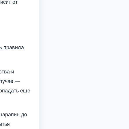
исит от
ть правила
ства и
случае —
попадать еще
 царапин до
ытья