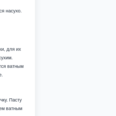
я насухо.
и, для их
сухим.
ется ватным
е.
чку. Пасту
аем ватным