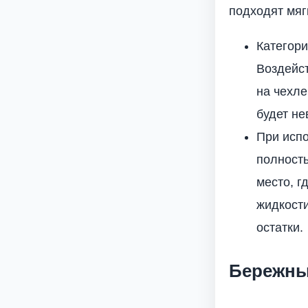
подходят мяг
Категор
Воздейст
на чехле
будет не
При испо
полность
место, г
жидкости
остатки.
Бережны