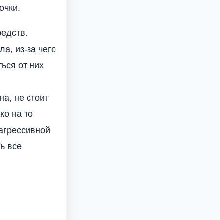
очки.
едств.
а, из-за чего
ься от них
а, не стоит
ко на то
 агрессивной
ь все