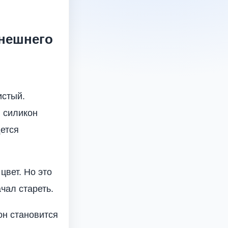
внешнего
истый.
, силикон
дется
цвет. Но это
ачал стареть.
он становится