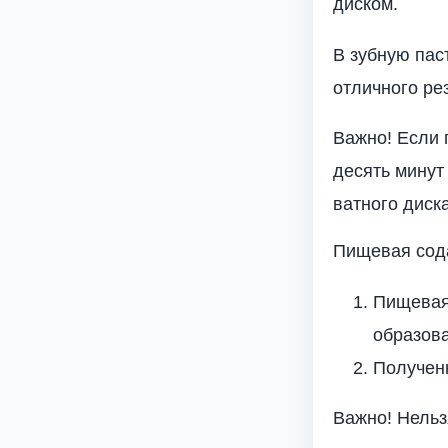
диском.
В зубную пас
отличного ре
Важно! Если 
десять минут
ватного диска
Пищевая сод
Пищевая
образов
Полученн
Важно! Нельз