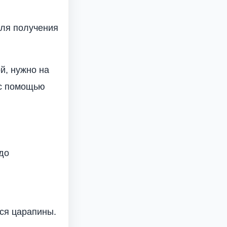
Для получения
й, нужно на
 с помощью
до
ься царапины.