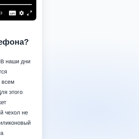
лефона?
 В наши дни
тся
и всем
ля этого
жет
й чехол не
 силиконовый
та