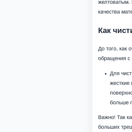
желтоватым. 
качества мат
Как чист
До того, как
обращения с 
Для чист
жесткие 
поверхно
больше г
Важно! Так к
больших трещ