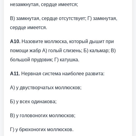
незамкнутая, сердце имеется;
В) замкнутая, сердце отсутствует; Г) замкнутая,
сердце имеется.
А10.
Назовите моллюска, который дышит при
помощи жабр А) голый слизень; Б) кальмар; В)
большой прудовик; Г) катушка.
А11.
Нервная система наиболее развита:
А) у двустворчатых моллюсков;
Б) у всех одинакова;
В) у головоногих моллюсков;
Г) у брюхоногих моллюсков.