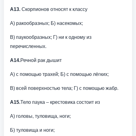
А13.
Скорпионов относят к классу
А) ракообразных; Б) насекомых;
В) паукообразных; Г) ни к одному из
перечисленных.
А14
.
Речной рак дышит
А) с помощью трахей; Б) с помощью лёгких;
В) всей поверхностью тела; Г) с помощью жабр.
А15.
Тело паука – крестовика состоит из
А) головы, туловища, ноги;
Б) туловища и ноги;