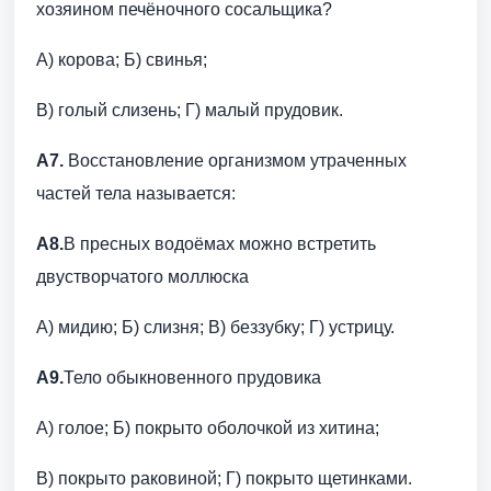
хозяином печёночного сосальщика?
А) корова; Б) свинья;
В) голый слизень; Г) малый прудовик.
А7.
Восстановление организмом утраченных
частей тела называется:
А8.
В пресных водоёмах можно встретить
двустворчатого моллюска
А) мидию; Б) слизня; В) беззубку; Г) устрицу.
А9.
Тело обыкновенного прудовика
А) голое; Б) покрыто оболочкой из хитина;
В) покрыто раковиной; Г) покрыто щетинками.