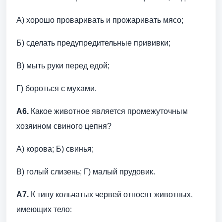
А) хорошо проваривать и прожаривать мясо;
Б) сделать предупредительные прививки;
В) мыть руки перед едой;
Г) бороться с мухами.
А6.
Какое животное является промежуточным
хозяином свиного цепня?
А) корова; Б) свинья;
В) голый слизень; Г) малый прудовик.
А7.
К типу кольчатых червей относят животных,
имеющих тело: