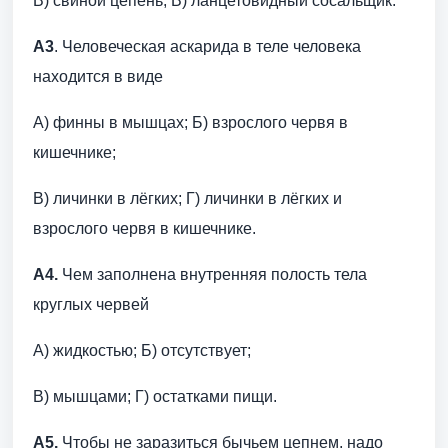
В) свиной цепень; В) ланцетовидный сосальщик.
А3
. Человеческая аскарида в теле человека
находится в виде
А) финны в мышцах; Б) взрослого червя в
кишечнике;
В) личинки в лёгких; Г) личинки в лёгких и
взрослого червя в кишечнике.
А4.
Чем заполнена внутренняя полость тела
круглых червей
А) жидкостью; Б) отсутствует;
В) мышцами; Г) остатками пищи.
А5.
Чтобы не заразиться бычьем цепнем, надо