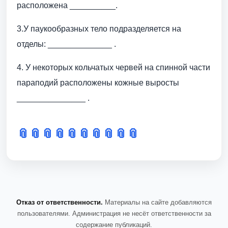
расположена __________.
3.У паукообразных тело подразделяется на
отделы: ______________ .
4. У некоторых кольчатых червей на спинной части
параподий расположены кожные выросты
_______________ .
📎
📎
📎
📎
📎
📎
📎
📎
📎
📎
Отказ от ответственности.
Материалы на сайте добавляются
пользователями. Администрация не несёт ответственности за
содержание публикаций.