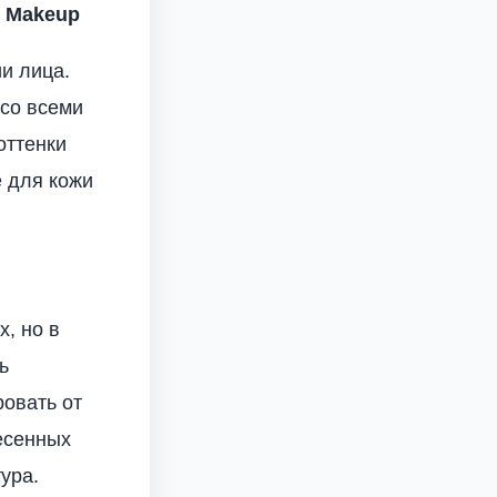
l Makeup
и лица.
 со всеми
оттенки
е для кожи
х, но в
ь
ровать от
есенных
ура.