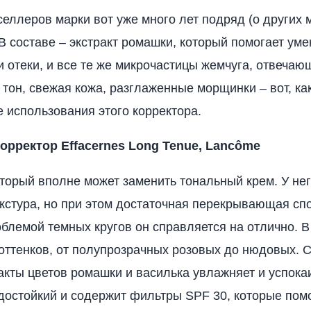
селлеров марки вот уже много лет подряд (о других 
. В составе – экстракт ромашки, который помогает ум
и отеки, и все те же микрочастицы жемчуга, отвечаю
 тон, свежая кожа, разглаженные морщинки – вот, ка
 использования этого корректора.
орректор Effacernes Long Tenue, Lancôme
оторый вполне может заменить тональный крем. У нег
кстура, но при этом достаточная перекрывающая спо
облемой темных кругов он справляется на отлично. В
оттенков, от полупрозрачных розовых до нюдовых. 
ракты цветов ромашки и василька увлажняет и успокаи
достойкий и содержит фильтры SPF 30, которые пом