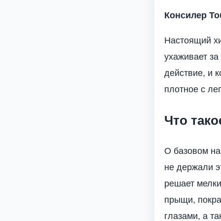
Консилер Tou
Настоящий хи
ухаживает за
действие, и 
плотное с ле
Что тако
О базовом на
не держали э
решает мелки
прыщи, покра
глазами, а т