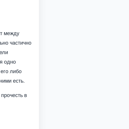
ют между
льно частично
тели
я одно
 его либо
ними есть.
 прочесть в