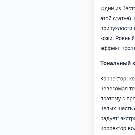
Один из бест
этой статье)
припухлости 
кожи. Ровный
эффект после
Тональный к
Корректор, к
невесомая те
поэтому с пр
целых шесть 
радует: экст
Корректор во