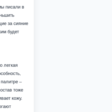
мы писали в
еньшить
щие за сияние
ким будет
о легкая
собность,
 палитре –
Состав тоже
вает кожу.
огают