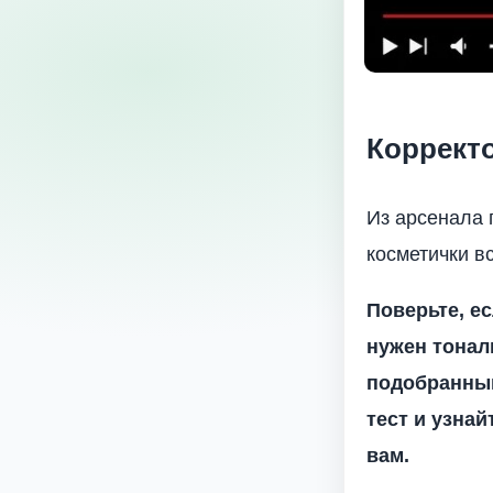
Коррект
Из арсенала 
косметички в
Поверьте, е
нужен тонал
подобранный
тест и узна
вам.