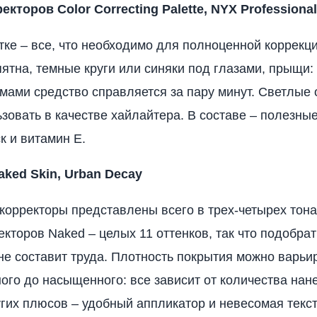
екторов Color Correcting Palette, NYX Professiona
тке – все, что необходимо для полноценной коррекци
ятна, темные круги или синяки под глазами, прыщи:
мами средство справляется за пару минут. Светлые 
зовать в качестве хайлайтера. В составе – полезны
к и витамин Е.
ked Skin, Urban Decay
 корректоры представлены всего в трех-четырех тона
екторов Naked – целых 11 оттенков, так что подобрат
е составит труда. Плотность покрытия можно варьи
ого до насыщенного: все зависит от количества нан
угих плюсов – удобный аппликатор и невесомая текст