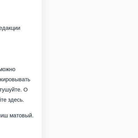
редакции
 можно
скировывать
тушуйте. О
те здесь.
ниш матовый.