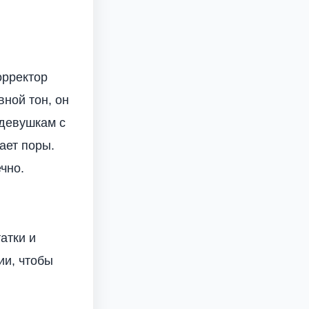
орректор
вной тон, он
 девушкам с
ает поры.
чно.
атки и
ии, чтобы