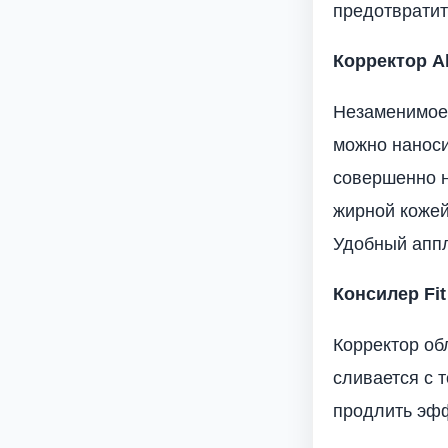
предотвратит
Корректор All
Незаменимое 
можно наносит
совершенно н
жирной кожей
Удобный аппл
Консилер Fit
Корректор об
сливается с 
продлить эфф