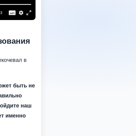
зования
екочевал в
ожет быть не
равильно
ройдите наш
ет именно