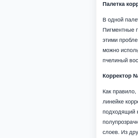
Палетка корр
В одной пале
Пигментные п
этими пробле
можно исполь
пчелиный вос
Корректор Na
Как правило,
линейке корр
подходящий н
полупрозрачн
слоев. Из др