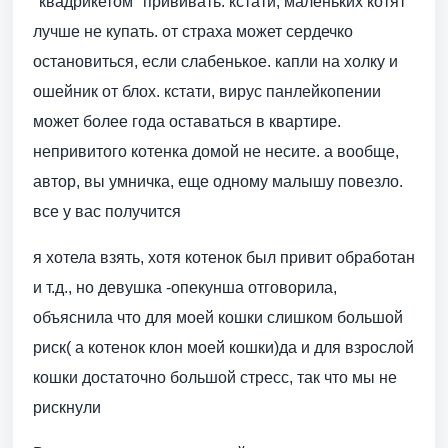
"квадрикетом" прививать. кстати, маленьких котят
лучше не купать. от страха может сердечко
остановиться, если слабенькое. капли на холку и
ошейник от блох. кстати, вирус панлейкопении
может более года оставаться в квартире.
непривитого котенка домой не несите. а вообще,
автор, вы умничка, еще одному малышу повезло.
все у вас получится
я хотела взять, хотя котенок был привит обработан
и т.д., но девушка -опекунша отговорила,
объяснила что для моей кошки слишком большой
риск( а котенок клон моей кошки)да и для взрослой
кошки достаточно большой стресс, так что мы не
рискнули