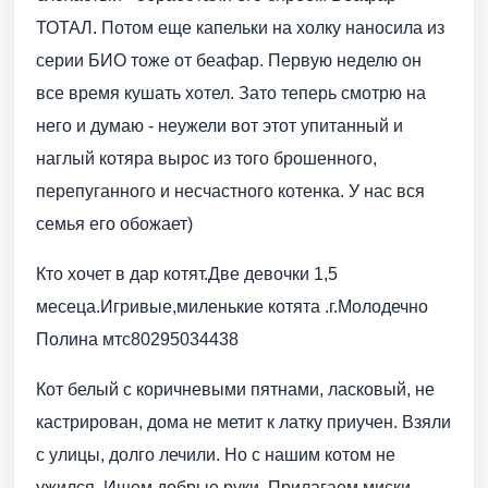
ТОТАЛ. Потом еще капельки на холку наносила из
серии БИО тоже от беафар. Первую неделю он
все время кушать хотел. Зато теперь смотрю на
него и думаю - неужели вот этот упитанный и
наглый котяра вырос из того брошенного,
перепуганного и несчастного котенка. У нас вся
семья его обожает)
Кто хочет в дар котят.Две девочки 1,5
месеца.Игривые,миленькие котята .г.Молодечно
Полина мтс80295034438
Кот белый с коричневыми пятнами, ласковый, не
кастрирован, дома не метит к латку приучен. Взяли
с улицы, долго лечили. Но с нашим котом не
ужился. Ищем добрые руки. Прилагаем миски,