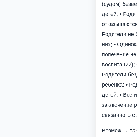
(судом) безв
детей; • Род
отказываются 
Родители не 
них; • Одино
попечение не
воспитании);
Родители без
ребенка; • Р
детей; • Все 
заключение р
связанного с
Возможны так