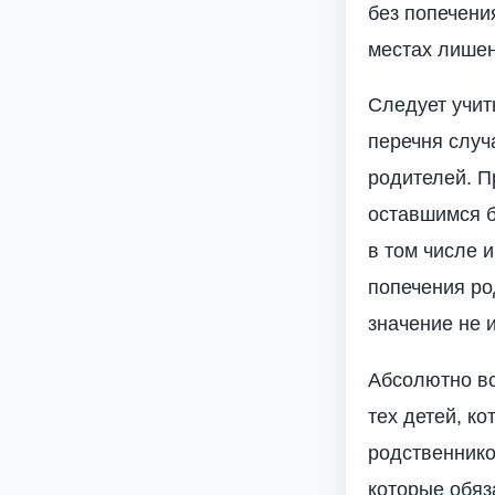
без попечени
местах лишен
Следует учит
перечня случ
родителей. П
оставшимся б
в том числе 
попечения ро
значение не и
Абсолютно вс
тех детей, к
родственнико
которые обяз