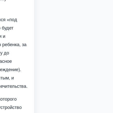
лся «под
 будет
и и
 ребенка, за
у до
пасное
реждение).
ытым, и
печительства.
которого
устройство