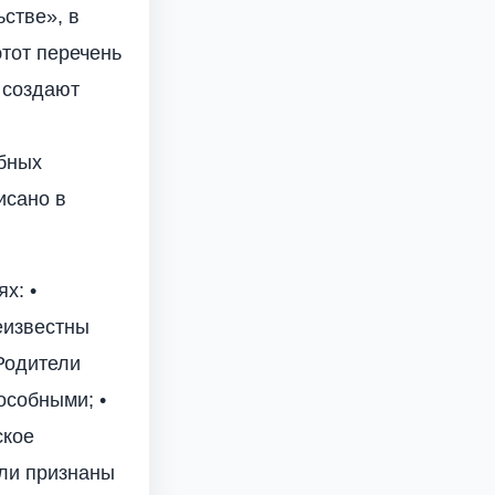
стве», в
тот перечень
 создают
бных
исано в
х: •
еизвестны
Родители
особными; •
ское
ели признаны