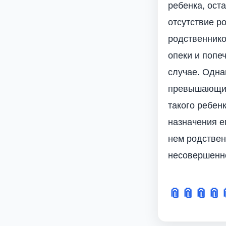
ребенка, ост
отсутствие р
родственнико
опеки и попе
случае. Одна
превышающий 
такого ребен
назначения е
нем родствен
несовершенно
📎
📎
📎
📎