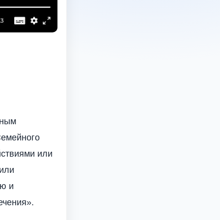
нным
Семейного
йствиями или
 или
ю и
ечения».