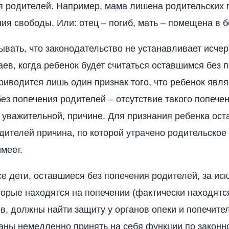
я родителей. Например, мама лишена родительских п
ия свободы. Или: отец – погиб, мать – помещена в б
ывать, что законодательство не устанавливает исч
аев, когда ребенок будет считаться оставшимся без 
риводится лишь один признак того, что ребенок явля
ез попечения родителей – отсутствие такого попече
и уважительной, причине. Для признания ребенка ос
дителей причина, по которой утрачено родительское
меет.
е дети, оставшиеся без попечения родителей, за и
оторые находятся на попечении (фактически находятся
в, должны найти защиту у органов опеки и попечител
аны немедленно принять на себя функции по законн