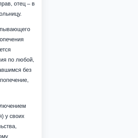
рав, отец – в
ольницу.
ерпывающего
попечения
ется
ния по любой,
тавшимся без
 попечение,
сключением
) у своих
ьства,
ому