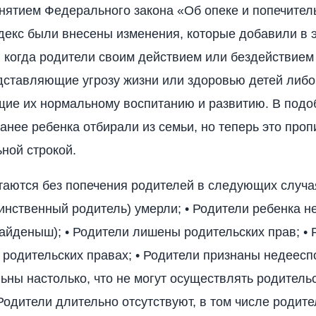
инятием Федерального закона «Об опеке и попечитель
екс были внесены изменения, которые добавили в э
, когда родители своим действием или бездействием
дставляющие угрозу жизни или здоровью детей либо
ие их нормальному воспитанию и развитию. В подо
ранее ребенка отбирали из семьи, но теперь это проп
ьной строкой.
стаются без попечения родителей в следующих случая
инственный родитель) умерли; • Родители ребенка н
айденыш); • Родители лишены родительских прав; • 
 родительских правах; • Родители признаны недеесп
ьны настолько, что не могут осуществлять родитель
 Родители длительно отсутствуют, в том числе родит