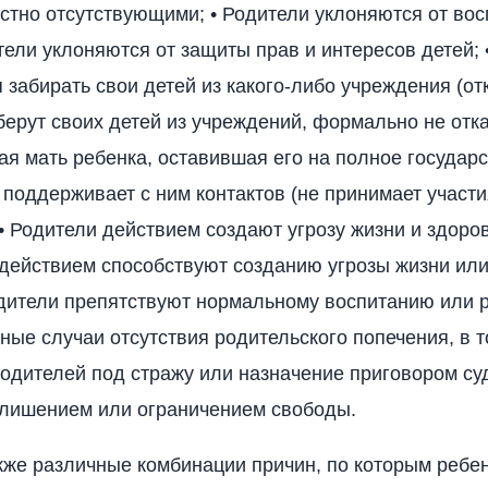
естно отсутствующими; • Родители уклоняются от во
ители уклоняются от защиты прав и интересов детей; 
забирать свои детей из какого-либо учреждения (отк
берут своих детей из учреждений, формально не отк
кая мать ребенка, оставившая его на полное государ
 поддерживает с ним контактов (не принимает участи
 • Родители действием создают угрозу жизни и здоров
действием способствуют созданию угрозы жизни ил
одители препятствуют нормальному воспитанию или 
иные случаи отсутствия родительского попечения, в 
одителей под стражу или назначение приговором су
 лишением или ограничением свободы.
же различные комбинации причин, по которым ребен