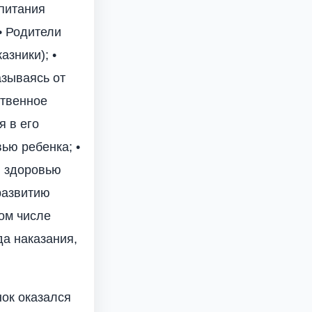
спитания
• Родители
азники); •
азываясь от
ственное
я в его
ью ребенка; •
и здоровью
развитию
том числе
да наказания,
ок оказался