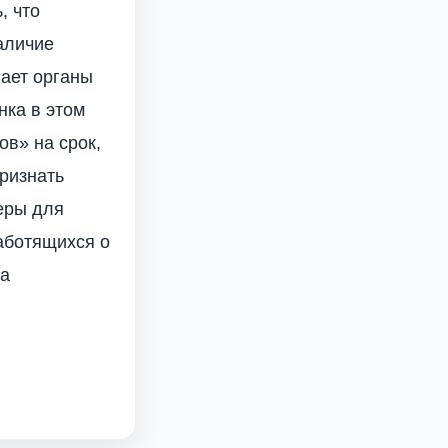
, что
наличие
вает органы
нка в этом
ов» на срок,
ризнать
еры для
заботящихся о
ва