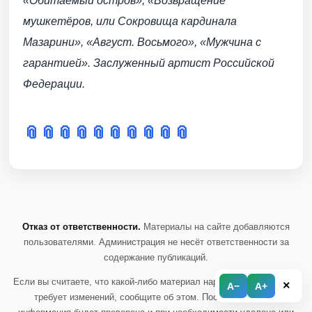
«Обитаемый остров», «Возвращение
мушкетёров, или Сокровища кардинала
Мазарини», «Август. Восьмого», «Мужчина с
гарантией».
Заслуженный артист Российской
Федерации.
📎
📎
📎
📎
📎
📎
📎
📎
📎
📎
Отказ от ответственности.
Материалы на сайте добавляются
пользователями. Администрация не несёт ответственности за
содержание публикаций.
Если вы считаете, что какой-либо материал нарушает правила или
×
A−
A+
требует изменений, сообщите об этом. После обращения