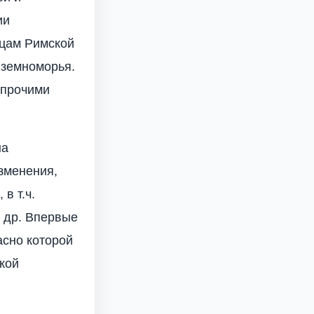
ии
ицам Римской
иземноморья.
 прочими
на
зменения,
в т.ч.
 др. Впервые
асно которой
кой