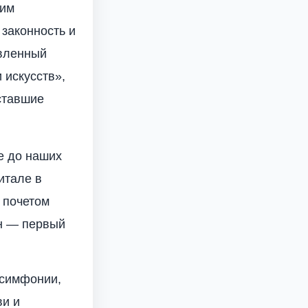
шим
законность и
авленный
 искусств»,
ставшие
е до наших
итале в
 почетом
нн — первый
 симфонии,
ви и