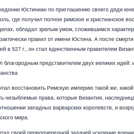
кедонии Юстиниан по приглашению своего дяди юно
оль, где получил полное римское и христианское во
делах, обладал зрелым умом, сложившимся характер
н фактически правил от имени Юстина. А после смерт
й в 527 г., он стал единственным правителем Визан
 благородным представителем двух великих идей: 
ианства
тал восстановить Римскую империю такой же, какой
ть незыблемые права, которые Византия, наследниц
отношении западных варварских королевств, и возр
ского мира.
тал своей первоочередной задачей усиление военн