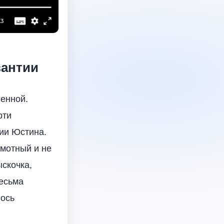
зантии
енной.
рти
дии Юстина.
амотный и не
ыскочка,
весьма
лось