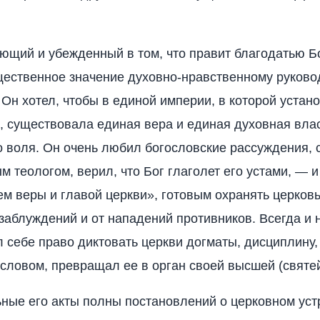
ющий и убежденный в том, что правит благодатью Б
ественное значение духовно-нравственному руково
Он хотел, чтобы в единой империи, в которой устан
, существовала единая вера и единая духовная вла
го воля. Он очень любил богословские рассуждения, 
м теологом, верил, что Бог глаголет его устами, — 
ем веры и главой церкви», готовым охранять церковь
заблуждений и от нападений противников. Всегда и 
 себе право диктовать церкви догматы, дисциплину,
 словом, превращал ее в орган своей высшей (святе
ные его акты полны постановлений о церковном уст