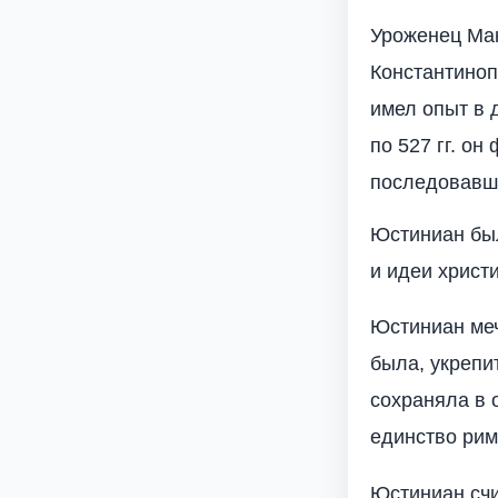
Уроженец Ма
Константиноп
имел опыт в 
по 527 гг. о
последовавше
Юстиниан был
и идеи христ
Юстиниан меч
была, укрепи
сохраняла в 
единство рим
Юстиниан счи