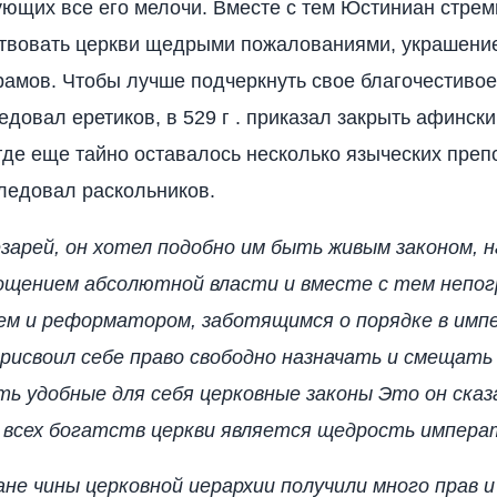
ющих все его мелочи. Вместе с тем Юстиниан стрем
ствовать церкви щедрыми пожалованиями, украшени
рамов. Чтобы лучше подчеркнуть свое благочестивое
едовал еретиков, в 529 г . приказал закрыть афинск
 где еще тайно оставалось несколько языческих преп
ледовал раскольников.
зарей, он хотел подобно им быть живым законом, 
ощением абсолютной власти и вместе с тем непо
ем и реформатором, заботящимся о порядке в импе
исвоил себе право свободно назначать и смещать 
ь удобные для себя церковные законы Это он сказ
 всех богатств церкви является щедрость импера
е чины церковной иерархии получили много прав и