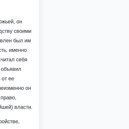
ожьей, он
дству своими
овлен был им
сть, именно
считал себя
и объявил
 от ее
неизменно он
 право,
йшей) власти.
ройстве,