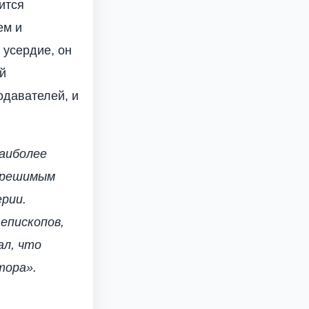
ится
ем и
 усердие, он
ий
одавателей, и
наиболее
грешимым
рии.
епископов,
ал, что
тора».