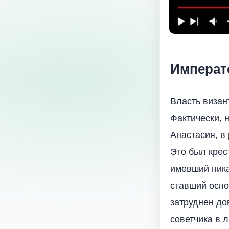
Императо
Власть визан
Фактически, н
Анастасия, в
Это был крес
имевший ника
ставший осно
затруднен до
советчика в 