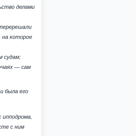
ьство делами
 перерешали
, на которое
м судам;
учаях — сам
и была его
с ипподрома,
сте с ним