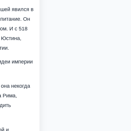
шей явился в
спитание. Он
ом. И с 518
и Юстина,
тии.
идеи империи
 она некогда
а Рима,
одить
ой и