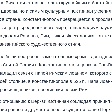
е Византия стала не только крупнейшим и богатей
 Европы, но и самым культурным. Юстиниан укрепил 
 в стране. Константинополь превращается в просл
ый центр средневекового мира, в «палладиум наук и
ледовали Равенна, Рим, Никея, Фессалоника, также 
византийского художественного стиля.
не были построены замечательные храмы, дошедши
 Святой Софии в Константинополе и церковь Сан-В
наладил связи с Папой Римским Иоанном, которого с
воей столице. в Константинополе в 525 г . Папа Иоа
ервосвященников, посетивший новый Рим.
о отношению к Церкви Юстиниан соблюдал принцип
ий равное и дружественное сосуществование Церк