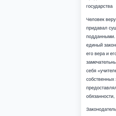
государства
Человек веру
придавал сущ
подданными. 
единый закон
его вера и е
замечательны
себя «учител
собственных 
предоставлял
обязанности,
Законодатель