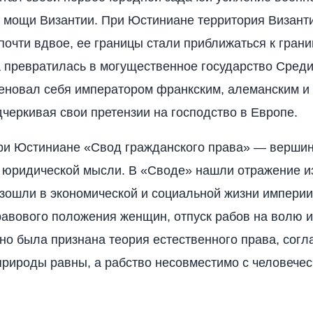
 мощи Византии. При Юстиниане территория Визант
почти вдвое, ее границы стали приближаться к гран
 превратилась в могущественное государство Сред
еновал себя императором франкским, алеманским и
дчеркивая свои претензии на господство в Европе.
ри Юстиниане «Свод гражданского права» — верши
 юридической мысли. В «Своде» нашли отражение и
зошли в экономической и социальной жизни империи, 
авового положения женщин, отпуск рабов на волю и
но была признана теория естественного права, согл
природы равны, а рабство несовместимо с человечес