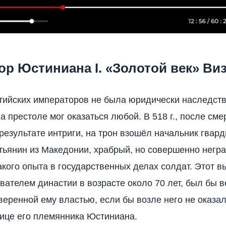
р Юстиниана I. «Золотой век» Ви
тийских императоров не была юридически наследств
а престоле мог оказаться любой. В 518 г., после сме
 результате интриги, на трон взошёл начальник гвар
тьянин из Македонии, храбрый, но совершенно негр
кого опыта в государственных делах солдат. Этот в
вателем династии в возрасте около 70 лет, был бы 
веренной ему властью, если бы возле него не оказа
лице его племянника Юстиниана.