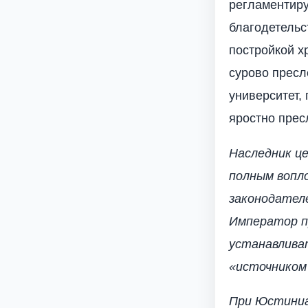
регламентиру
благодетель
постройкой х
сурово пресл
университет,
яростно прес
Наследник це
полным вопл
законодател
Император пр
устанавливат
«источником
При Юстиниан