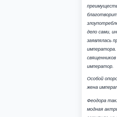
преимуществ
благотворит
злоупотребле
дело сами, и
заявлялась п
императора.
священников 
император.
Особой опор
жена импера
Феодора такж
модная актр