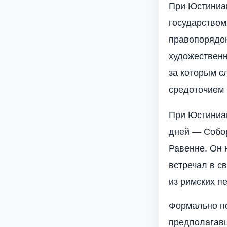
При Юстиниан
государством
правопорядок
художественн
за которым с
средоточием 
При Юстиниа
дней — Собор
Равенне. Он 
встречал в с
из римских п
Формально п
предполагавш