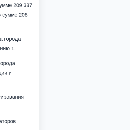
сумме 209 387
в сумме 208
а города
нию 1.
города
ции и
сирования
аторов