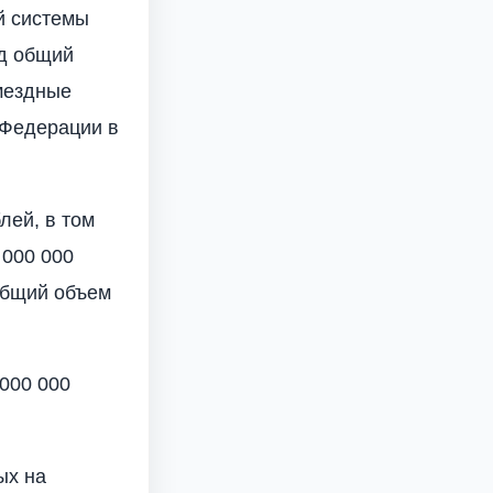
й системы
од общий
змездные
 Федерации в
лей, в том
 000 000
 общий объем
 000 000
ых на