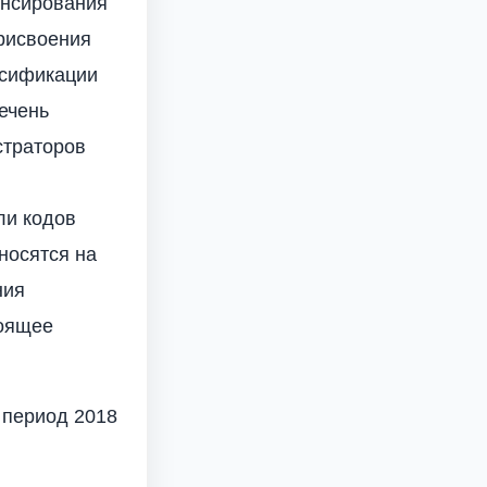
ансирования
рисвоения
ссификации
ечень
страторов
ли кодов
носятся на
ния
тоящее
 период 2018