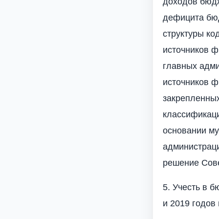
доходов бюд
дефицита бюд
структуры ко
источников ф
главных адми
источников ф
закрепленных
классификац
основании му
администраци
решение Сов
5. Учесть в 
и 2019 годов