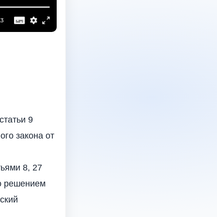
статьи 9
ого закона от
ьями 8, 27
го решением
гский