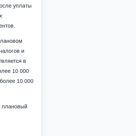
после уплаты
х
ентов.
 плановом
налогов и
твляется в
олее 10 000
 более 10 000
а плановый