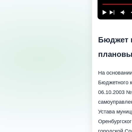
Бюджет г
плановый
На основании
Бюджетного к
06.10.2003 №
самоуправлен
Устава муниц
Оренбургског
городской С