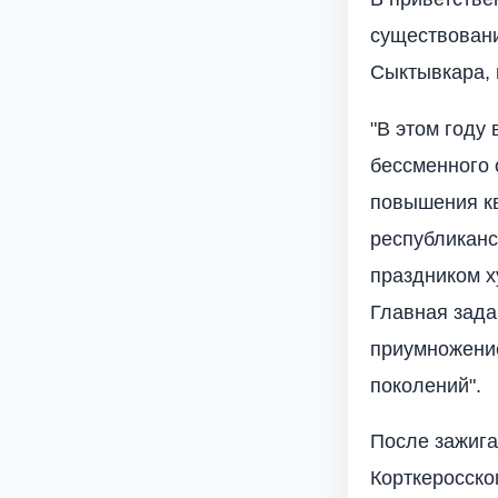
существовани
Сыктывкара, 
"В этом году
бессменного 
повышения кв
республиканс
праздником х
Главная зада
приумножение
поколений".
После зажига
Корткеросско