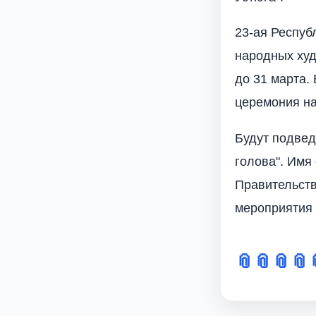
23-ая Респуб
народных худ
до 31 марта.
церемония на
Будут подвед
голова". Имя
Правительств
мероприятия 
📎
📎
📎
📎