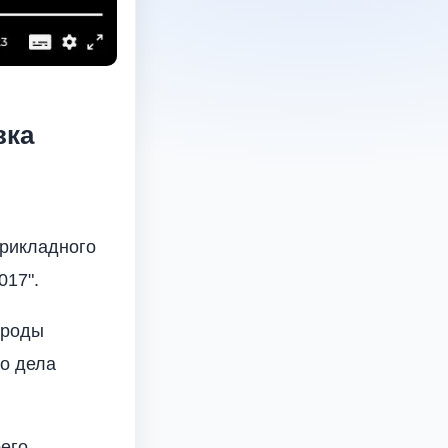
вка
прикладного
017".
ироды
го дела
оего