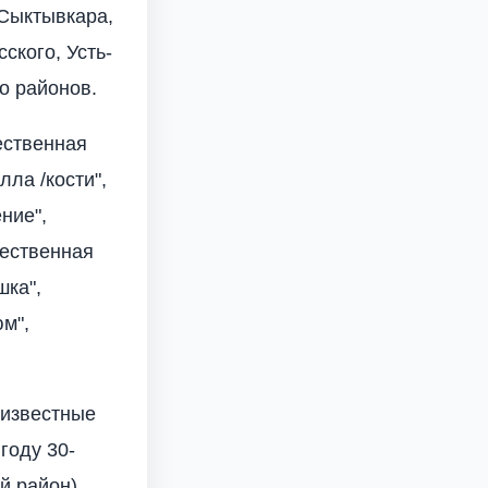
 Сыктывкара,
ского, Усть-
о районов.
ественная
лла /кости",
ние",
жественная
шка",
м",
 известные
году 30-
й район),