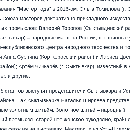
звания "Мастер года" в 2016-ом; Ольга Томилова (г. 
 Союза мастеров декоративно-прикладного искусст
ых промыслов; Валерий Торопов (Сыктывдинский ра
 Сыктывкар) – народные мастера России; постоянные
Республиканского Центра народного творчества и 
 Анна Сурнина (Корткеросский район) и Лариса Цве
район); Артём Чичкарёв (г. Сыктывкар), известный в 
ер и другие.
ебютантов выступят представители Сыктывкара и Уст
айона. Так, сыктывкарка Наталья Ширяева представ
ные золотным шитьём. Золотное шитьё – народный
ый промысел, старейшее женское рукоделие, крайне
ое сегодня на выставках. Мастерица из Усть-Цилем