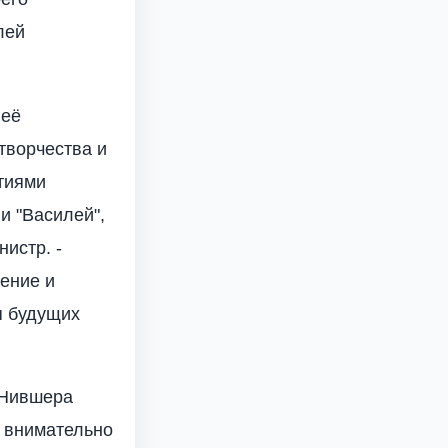
лей
 её
творчества и
тиями
и "Василей",
истр. -
нение и
я будущих
 Нившера
и внимательно