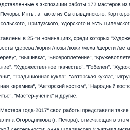
едставленные в экспозиции работы 172 мастеров из
 Печоры, Инты, а также из Сыктывдинского, Корткерос
сольского, Прилузского, Удорского и Усть-Цилемског
тавлены в 25-ти номинациях, среди которых "Худож
есты /дерева /корня /лозы /кожи /меха /шерсти /мета
дереву", "Вышивка", "Бисероплетение", "Кружевоплете
ание", "Художественное ткачество", "Гобелен", "Худо
ани", "Традиционная кукла", "Авторская кукла", "Игру
ная керамика", "Авторский костюм", "Народный костю
тьё", "Мастер-ученик" и другие.
"Мастера года-2017" свои работы представили такие
Галина Огородникова (г. Печора), отмечающая в этом 
ской деятельности; Анна Шпарвассер (Сыктывдински