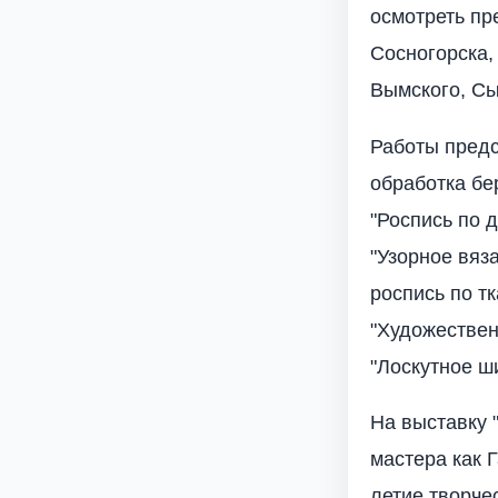
осмотреть пр
Сосногорска,
Вымского, Сы
Работы предс
обработка бер
"Роспись по 
"Узорное вяз
роспись по тк
"Художествен
"Лоскутное ши
На выставку 
мастера как 
летие творче