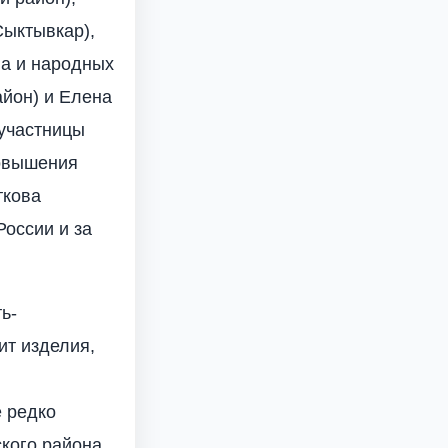
Сыктывкар),
ва и народных
йон) и Елена
 участницы
повышения
ткова
России и за
ь-
ит изделия,
 редко
ского района