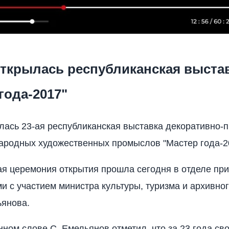
открылась республиканская выста
года-2017"
лась 23-ая республиканская выставка декоративно-
народных художественных промыслов "Мастер года-2
я церемония открытия прошла сегодня в отделе пр
и с участием министра культуры, туризма и архивно
ьянова.
нном слове С. Емельянов отметил, что за 23 года св