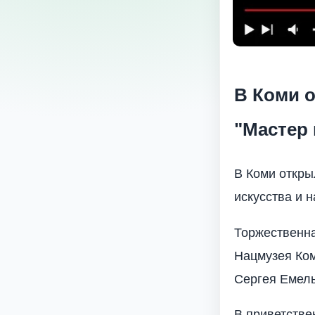
В Коми 
"Мастер 
В Коми откры
искусства и 
Торжественна
Нацмузея Ком
Сергея Емел
В приветстве