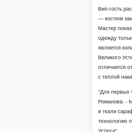
Вип-гость ра
— костюм за
Мастер показ
одежду тольк
является коп
Великого Уст
отличается о
с теплой нак
"Для первых 
Романова. - 
и ткали сара
технологию п
Устюга".