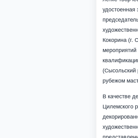
удостоенная 
председатель
художественн
Кокорина (г.
мероприятий 
квалификации
(Сысольский 
рубежом маст
В качестве д
Цилемского р
декорирован
художественн
представленн