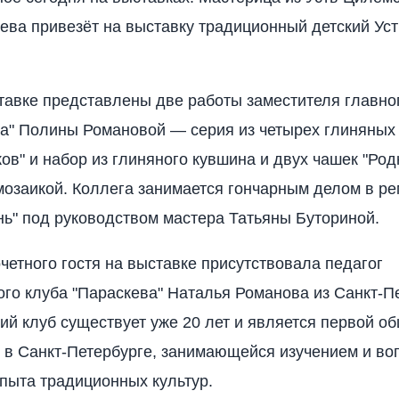
ва привезёт на выставку традиционный детский Ус
тавке представлены две работы заместителя главно
" Полины Романовой — серия из четырех глиняных 
ов" и набор из глиняного кувшина и двух чашек "Род
озаикой. Коллега занимается гончарным делом в р
нь" под руководством мастера Татьяны Буториной.
очетного гостя на выставке присутствовала педагог
ого клуба "Параскева" Наталья Романова из Санкт-П
ий клуб существует уже 20 лет и является первой о
 в Санкт-Петербурге, занимающейся изучением и в
опыта традиционных культур.