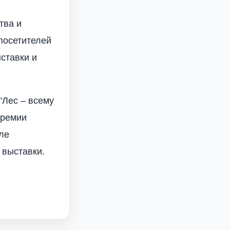
тва и
посетителей
ыставки и
"Лес – всему
премии
ле
 выставки.