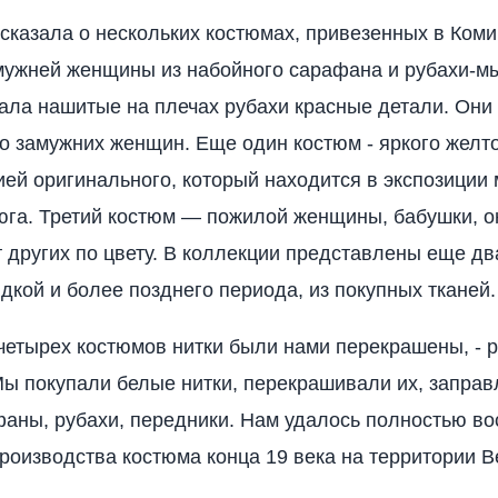
ссказала о нескольких костюмах, привезенных в Коми
мужней женщины из набойного сарафана и рубахи-м
ала нашитые на плечах рубахи красные детали. Они
о замужних женщин. Еще один костюм - яркого желто
ией оригинального, который находится в экспозиции 
юга. Третий костюм — пожилой женщины, бабушки, о
т других по цвету. В коллекции представлены еще д
идкой и более позднего периода, из покупных тканей.
четырех костюмов нитки были нами перекрашены, - р
Мы покупали белые нитки, перекрашивали их, заправ
фаны, рубахи, передники. Нам удалось полностью во
роизводства костюма конца 19 века на территории В