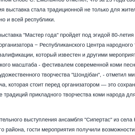
я выставка стала традиционной не только для жите
но и всей республики.
 выставка "Мастер года" пройдет под эгидой 80-летия
организатора − Республиканского Центра народного 
алификации, который известен и другими мероприя
кого масштаба - фестивалем современной коми песн
удожественного творчества "Шондiбан", - отметил мин
ча, которая стоит перед организатором — это сохра
 традиций прикладного творчества коми народа дл
тельного выступления ансамбля "Сипертас" из села
го района, гости мероприятия получили возможност