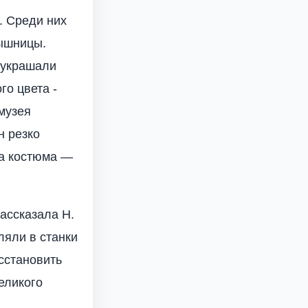
. Среди них
ышницы.
 украшали
го цвета -
музея
н резко
ва костюма —
ассказала Н.
ляли в станки
сстановить
еликого