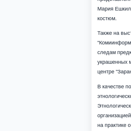
Мария Ешкиле
костюм.
Также на выс
"Комиинформа
следам предк
украшенных м
центре "Зара
В качестве п
этнологическ
Этнологическ
организацией
на практике 