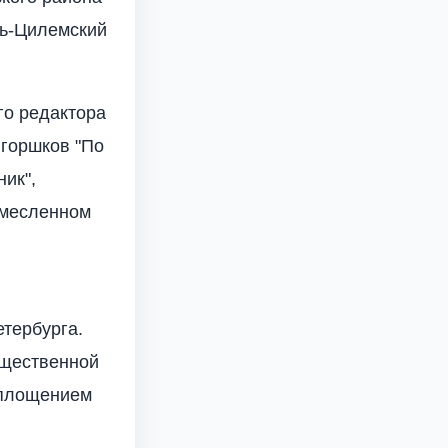
ть-Цилемский
го редактора
горшков "По
ник",
емесленном
етербурга.
бщественной
оплощением