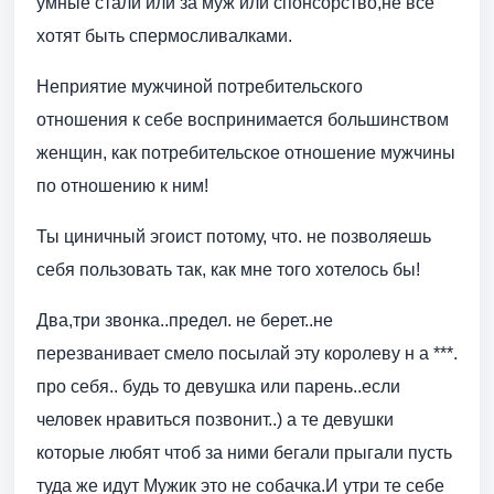
умные стали или за муж или спонсорство,не все
хотят быть спермосливалками.
Неприятие мужчиной потребительского
отношения к себе воспринимается большинством
женщин, как потребительское отношение мужчины
по отношению к ним!
Ты циничный эгоист потому, что. не позволяешь
себя пользовать так, как мне того хотелось бы!
Два,три звонка..предел. не берет..не
перезванивает смело посылай эту королеву н а ***.
про себя.. будь то девушка или парень..если
человек нравиться позвонит..) а те девушки
которые любят чтоб за ними бегали прыгали пусть
туда же идут Мужик это не собачка.И утри те себе