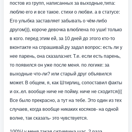
постов из групп, написанных за выходные,типа:
люблю его и все такое. стихи о любви. а в статусе:
Его улыбка заставляет забывать о чём-либо
другом))), короче девочка влюблена по уши! только
в кого. перед этим ей, за 10 дней до этого кто-то
вконтакте на спрашивай.ру задал вопрос: есть ли у
нее парень, она сказала:нет. Т.е. если есть парень,
то появился он уже после меня. по логике: за
выходные что-ли? или старый друг объявился
может. В общем, я, как Штирлиц, сопоставил факты
и ох..ел. вообще ниче не пойму. ниче не сходится(((
Все было прекрасно, а тут на тебе. Это один из тех
случаев, когда вообще никаких косяков- на одной
волне, так сказать- это чувствуется.
100%! у меня такая ситуевина щас. 2 раза