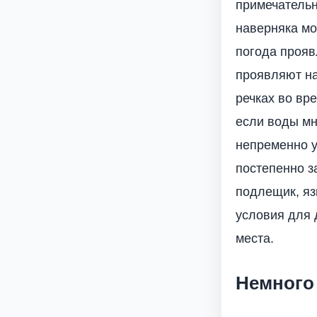
примечательн
наверняка мож
погода прояв
проявляют н
речках во вр
если воды мн
непременно у
постепенно з
подлещик, яз
условия для 
места.
Немного