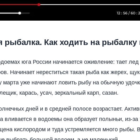
 рыбалка. Как ходить на рыбалку
одоемах юга России начинается оживление: тает лед
ов. Начинает нереститься такая рыба как жерех, щука
у марта уже начинают ловить рыбу на обычную удочк
ещик, карась, усач, зеркальный карп, сазан.
олнечных дней и в средней полосе возрастает. Активн
да вливается в водоемы она образует полыньи, из-за 
ена кислородом и туда устремляется много рыбы. 
е выбрать большой водоем, а не маленький.