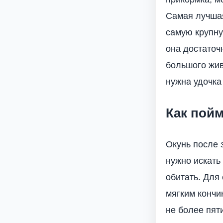
Самая лучшая
самую крупну
она достаточ
большого жив
нужна удочка
Как пойм
Окунь после 
нужно искать
обитать. Для
мягким кончи
не более пят