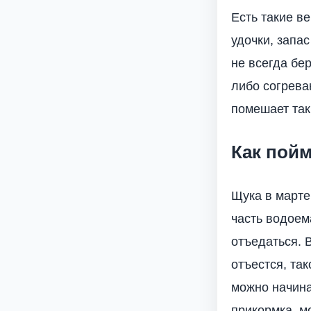
Есть такие в
удочки, запа
не всегда бер
либо согрева
помешает так 
Как пойм
Щука в марте
часть водоем
отъедаться. В
отъестся, так
можно начина
прикормка, м