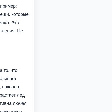
апример:
вещи, которые
вают. Это
ожения. Не
 то, что
начинает
, наконец,
 растает лед
ктивна любая
прикормкой.