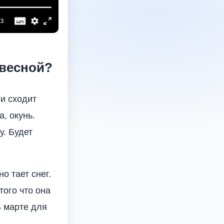
 весной?
 и сходит
, окунь.
у. Будет
о тает снег.
того что она
В марте для