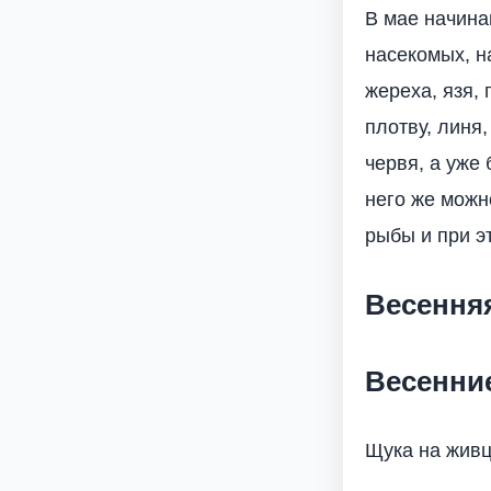
В мае начина
насекомых, н
жереха, язя,
плотву, линя
червя, а уже
него же можн
рыбы и при э
Весення
Весенни
Щука на жив