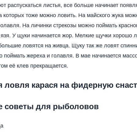
ют распускаться листья, все больше начинает появл
а которых тоже можно ловить. На майского жука мож
 голавля. На личинки стрекозы можно поймать красноп
, язя. У щуки начинается жор. Мелкие щучки хорошо 
 большие ловятся на живца. Щуку так же ловят спинн
о поймать жереха и голавля. В мае начинается масс
том её клев прекращается.
я ловля карася на фидерную снас
е советы для рыболовов
ца