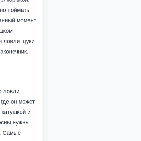
жно поймать
данный момент
ишком
я ловли щуки
аконечник.
о ловли
 где он может
 катушкой и
лесны нужны
а. Самые