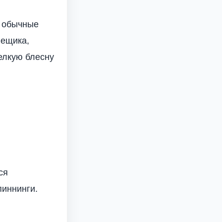
а обычные
лещика,
елкую блесну
ся
пиннинги.