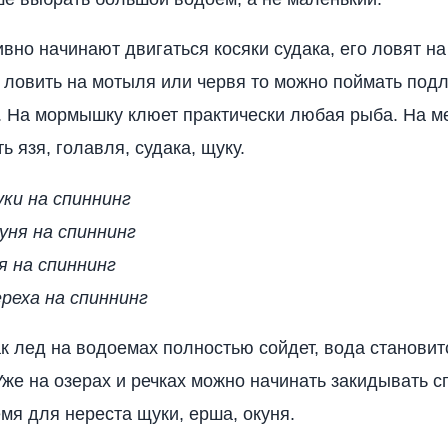
ивно начинают двигаться косяки судака, его ловят н
 ловить на мотыля или червя то можно поймать под
. На мормышку клюет практически любая рыба. На м
 язя, голавля, судака, щуку.
ки на спиннинг
уня на спиннинг
я на спиннинг
реха на спиннинг
ак лед на водоемах полностью сойдет, вода становит
Уже на озерах и речках можно начинать закидывать с
мя для нереста щуки, ерша, окуня.