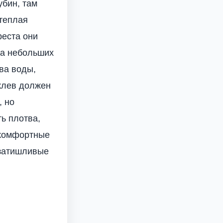
убин, там
 теплая
реста они
на небольших
тва воды,
 клев должен
, но
ть плотва,
 комфортные
 затишливые