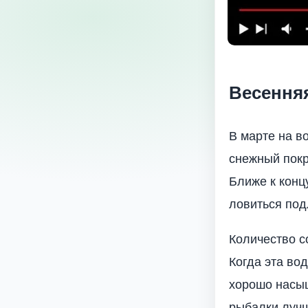
Весенняя
В марте на в
снежный покр
Ближе к конц
ловиться подл
Количество с
Когда эта во
хорошо насыщ
рыбалки лучш