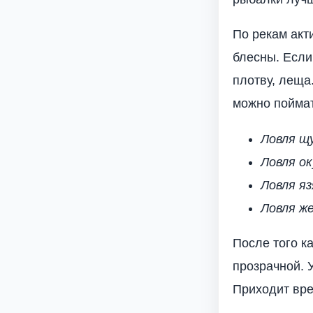
По рекам акт
блесны. Если
плотву, леща
можно поймать
Ловля щу
Ловля ок
Ловля яз
Ловля же
После того к
прозрачной. 
Приходит вре