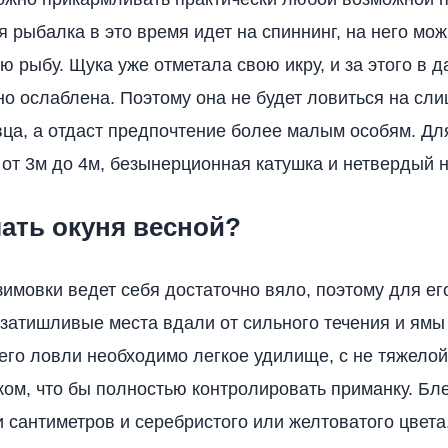
 рыбалка в это время идет на спиннинг, на него мо
ю рыбу. Щука уже отметала свою икру, и за этого в 
но ослаблена. Поэтому она не будет ловиться на сл
ца, а отдаст предпочтение более малым особям. Дл
 от 3м до 4м, безынерционная катушка и нетвердый н
ать окуня весной?
зимовки ведет себя достаточно вяло, поэтому для ег
 затишливые места вдали от сильного течения и ямы
 его ловли необходимо легкое удилище, с не тяжелой
ком, что бы полностью контролировать приманку. Б
и сантиметров и серебристого или желтоватого цвет