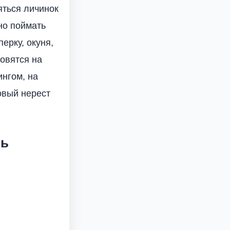
яться личинок
но поймать
ерку, окуня,
ловятся на
ингом, на
овый нерест
ть