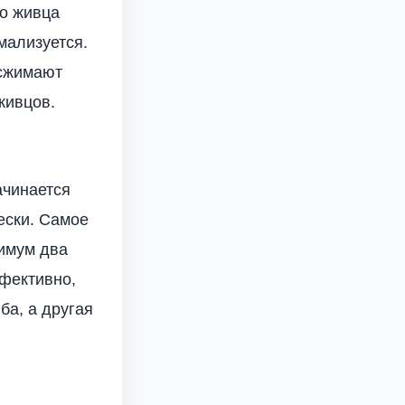
го живца
мализуется.
 сжимают
живцов.
ачинается
ески. Самое
симум два
ффективно,
ба, а другая