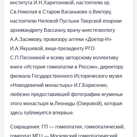
института И.Н.Харитоновой, настоятелю хр.
Св.Николая в Старом Ваганькове о.Виктору,
настоятелю Ниловой Пустыни Тверской епархии
архимандриту Вассиану, врачу-анестезиологу
А.А.Засимову, провизору аптеки «Доктор-Н»
И.А.Якушевой, вице-президенту РГО
С.П.Песониной и всему авторскому коллективу
книги «История гомеопатии в России», директору
филиала Государственного Исторического музея
«Новодевичий монастырь» И.Г.Борисенко,
любезно предоставившей фотографию игуменьи
этого монастыря м.Леониды (Озеровой), которая
здесь публикуется впервые.
Сокращения: ГП — гомеопатия, гомеопатический,
гомеопат МГЦ — Московский гомеопатический