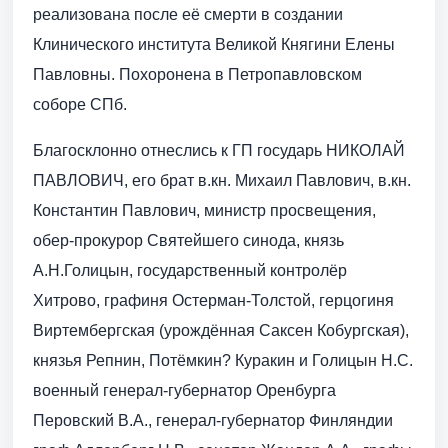
реализована после её смерти в создании
Клинического института Великой Княгини Елены
Павловны. Похоронена в Петропавловском
соборе СПб.
Благосклонно отнеслись к ГП государь НИКОЛАЙ
ПАВЛОВИЧ, его брат в.кн. Михаил Павлович, в.кн.
Константин Павлович, министр просвещения,
обер-прокурор Святейшего синода, князь
А.Н.Голицын, государственный контролёр
Хитрово, графиня Остерман-Толстой, герцогиня
Виртембергская (урождённая Саксен Кобургская),
князья Репнин, Потёмкин? Куракин и Голицын Н.С.
военный генерал-губернатор Оренбурга
Перовский В.А., генерал-губернатор Финляндии