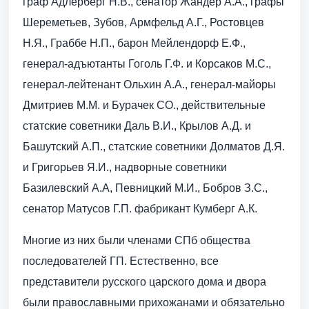
граф Адлерберг Н.В., сенатор Жандер А.А., графы
Шереметьев, Зубов, Армфельд А.Г., Ростовцев
Н.Я., Граббе Н.П., барон Мейлендорф Е.Ф.,
генерал-адъютанты Гоголь Г.Ф. и Корсаков М.С.,
генерал-лейтенант Ольхин А.А., генерал-майоры
Дмитриев М.М. и Бурачек CO., действительные
статские советники Даль В.И., Крылов А.Д. и
Башутский А.П., статские советники Долматов Д.Я.
и Григорьев Я.И., надворные советники
Базилевский А.А, Певницкий М.И., Бобров З.С.,
сенатор Матусов Г.П. фабрикант Кумберг А.К.
Многие из них были членами СПб общества
последователей ГП. Естественно, все
представители русского царского дома и двора
были православными прихожанами и обязательно