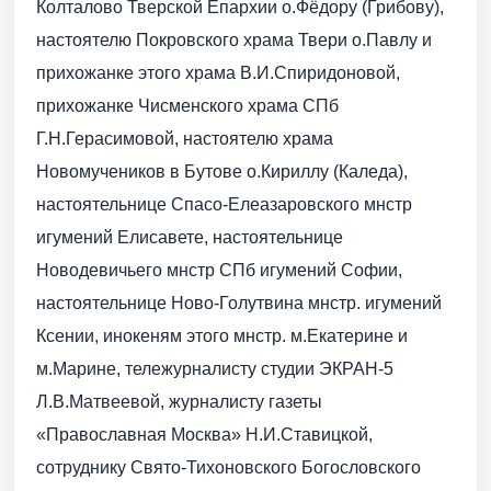
Колталово Тверской Епархии о.Фёдору (Грибову),
настоятелю Покровского храма Твери о.Павлу и
прихожанке этого храма В.И.Спиридоновой,
прихожанке Чисменского храма СПб
Г.Н.Герасимовой, настоятелю храма
Новомучеников в Бутове о.Кириллу (Каледа),
настоятельнице Спасо-Елеазаровского мнстр
игумений Елисавете, настоятельнице
Новодевичьего мнстр СПб игумений Софии,
настоятельнице Ново-Голутвина мнстр. игумений
Ксении, инокеням этого мнстр. м.Екатерине и
м.Марине, тележурналисту студии ЭКРАН-5
Л.В.Матвеевой, журналисту газеты
«Православная Москва» Н.И.Ставицкой,
сотруднику Свято-Тихоновского Богословского