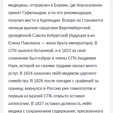
медицины, отправлен в Берлин, где благосклонно
принят Гуфеландом, и по его рекомендации,
получил место в Курляндии. Вскоре он становится
личным врачом герцогини Вюртембергской,
урождённой Саксен Кобургской (будущая в.кн.
Елена Павловна — жена брата императора). В
СПб занялся ботаникой, и в 1823 за своё
сочинение был избран в члены СПб Академии
Наук, которой он своими трудами оказал много
услуг. В 1824 назначен лейб-медиком царского
семейства. В 1826 после поездки с графиней за
границу, вернулся в Россию уже гомеопатом и
первым из врачей СПБ открыто оставил
аллопатию. В 1827 оставил должность лейб-
медика с сохранением содержания, присвоенного