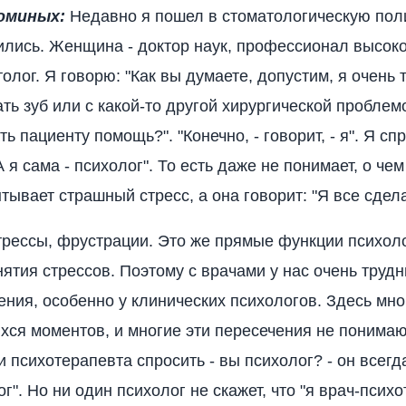
оминых:
Недавно я пошел в стоматологическую поли
ились. Женщина - доктор наук, профессионал высоко
олог. Я говорю: "Как вы думаете, допустим, я очень 
ть зуб или с какой-то другой хирургической проблемо
ь пациенту помощь?". "Конечно, - говорит, - я". Я с
А я сама - психолог". То есть даже не понимает, о чем
тывает страшный стресс, а она говорит: "Я все сдел
трессы, фрустрации. Это же прямые функции психоло
нятия стрессов. Поэтому с врачами у нас очень труд
ния, особенно у клинических психологов. Здесь мно
ся моментов, и многие эти пересечения не понимаю
 психотерапевта спросить - вы психолог? - он всегд
ог". Но ни один психолог не скажет, что "я врач-психо