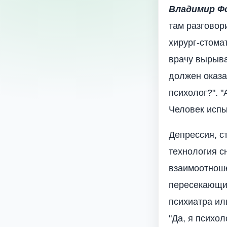
Владимир Ф
там разговор
хирург-стомат
врачу вырыва
должен оказат
психолог?". "
Человек испы
Депрессия, с
технология с
взаимоотноше
пересекающих
психиатра или
"Да, я психол