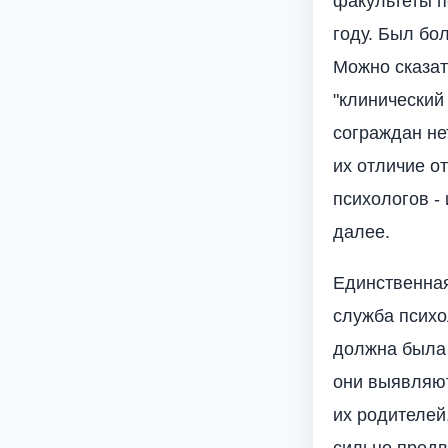
факультеты п
году. Был бо
Можно сказат
"клинический
сограждан не
их отличие о
психологов -
далее.
Единственная
служба психо
должна была 
они выявляют
их родителей
сильно продв