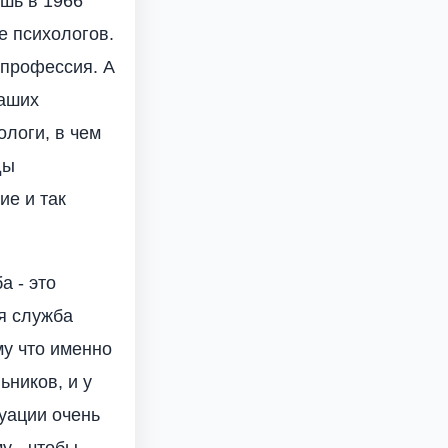
шь в 1966
е психологов.
 профессия. А
наших
ологи, в чем
ды
ие и так
а - это
ая служба
му что именно
ников, и у
туации очень
у - чтобы