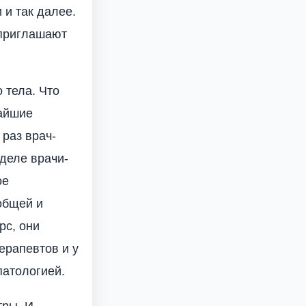
 и так далее.
 приглашают
 тела. Что
чайшие
 раз врач-
 деле врачи-
ое
общей и
рс, они
ерапевтов и у
патологией.
тры. И