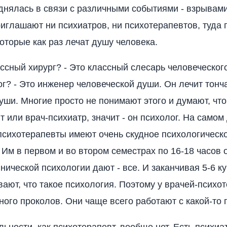
днялась в связи с различными событиями - взрывами
риглашают ни психиатров, ни психотерапевтов, туда
которые как раз лечат душу человека.
ассный хирург? - Это классный слесарь человеческого
ог? - Это инженер человеческой души. Он лечит тон
уши. Многие просто не понимают этого и думают, что
 или врач-психиатр, значит - он психолог. На самом
психотерапевты имеют очень скудное психологическ
 Им в первом и во втором семестрах по 16-18 часов 
нической психологии дают - все. И заканчивая 5-6 ку
ают, что такое психология. Поэтому у врачей-психот
ного проколов. Они чаще всего работают с какой-то 
льности, как психотерапевт, вообще нет. Есть психиа