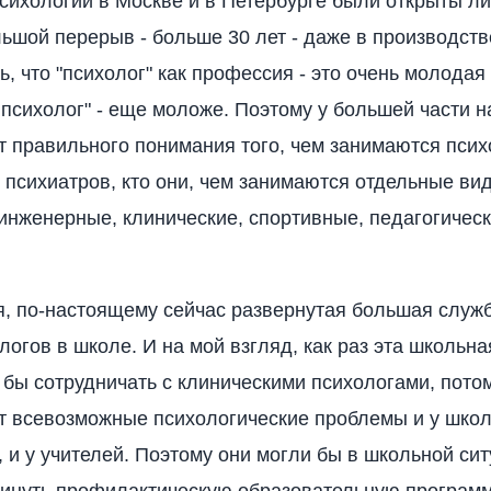
сихологии в Москве и в Петербурге были открыты ли
льшой перерыв - больше 30 лет - даже в производств
ь, что "психолог" как профессия - это очень молодая
 психолог" - еще моложе. Поэтому у большей части 
т правильного понимания того, чем занимаются псих
т психиатров, кто они, чем занимаются отдельные ви
 инженерные, клинические, спортивные, педагогическ
, по-настоящему сейчас развернутая большая служб
логов в школе. И на мой взгляд, как раз эта школьн
бы сотрудничать с клиническими психологами, пото
 всевозможные психологические проблемы и у школь
, и у учителей. Поэтому они могли бы в школьной си
инуть профилактическую образовательную программ