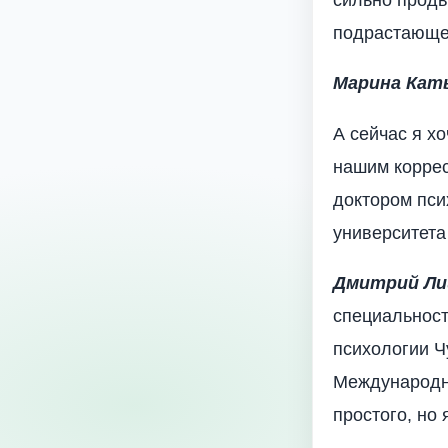
подрастающее
Марина Кат
А сейчас я х
нашим корре
доктором пси
университет
Дмитрий Ли
специальност
психологии Ч
Международн
простого, но 