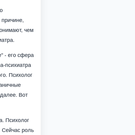
о
 причине,
понимают, чем
иатра.
" - его сфера
ча-психиатра
го. Психолог
раничные
 далее. Вот
а. Психолог
. Сейчас роль