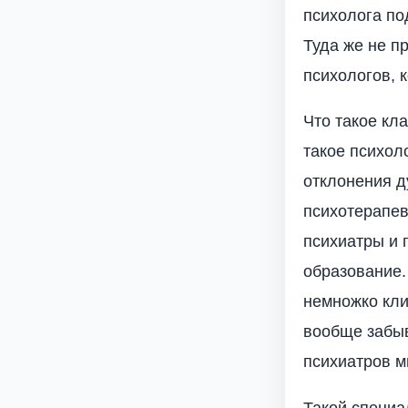
психолога по
Туда же не п
психологов, 
Что такое кл
такое психол
отклонения д
психотерапевт
психиатры и 
образование.
немножко кли
вообще забыв
психиатров м
Такой специа