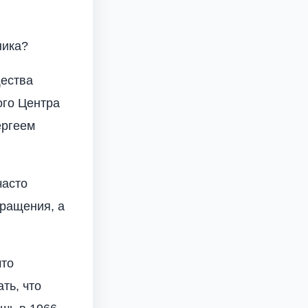
ника?
щества
ого Центра
ергеем
часто
ращения, а
что
ть, что