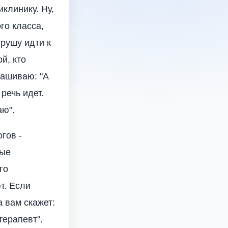
клинику. Ну,
го класса,
трушу идти к
й, кто
прашиваю: "А
 речь идет.
аю".
гов -
ные
го
т. Если
а вам скажет:
терапевт".