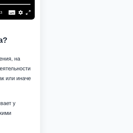
а?
ения, на
еятельности
ак или иначе
вает у
акими