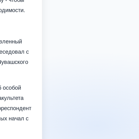
одимости.
овленный
еседовал с
Чувашского
б особой
акультета
рреспондент
ых начал с