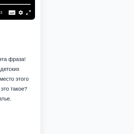
эта фраза!
 детских
место этого
 это такое?
атье.