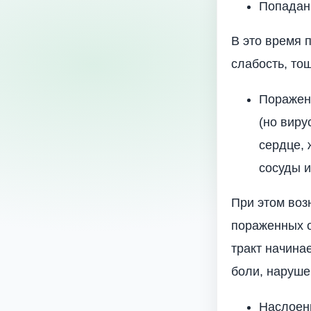
Попадани
В это время 
слабость, то
Поражен
(но виру
сердце, 
сосуды и
При этом воз
пораженных о
тракт начина
боли, нарушен
Наслоен