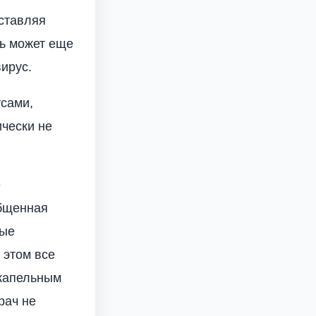
ставляя
ль может еще
ирус.
усами,
чески не
е
общенная
ные
 этом все
-капельным
рач не