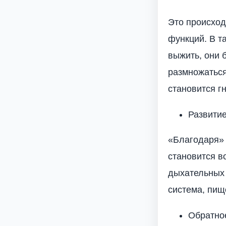
Это происход
функций. В т
выжить, они 
размножаться
становится г
Развити
«Благодаря» 
становится в
дыхательных 
система, пищ
Обратно