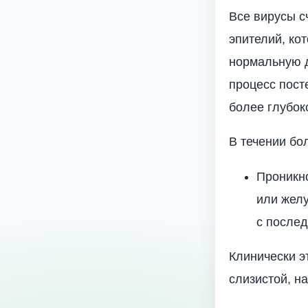
Все вирусы с
эпителий, ко
нормальную д
процесс пост
более глубок
В течении бо
Проникно
или желу
с послед
Клинически э
слизистой, на