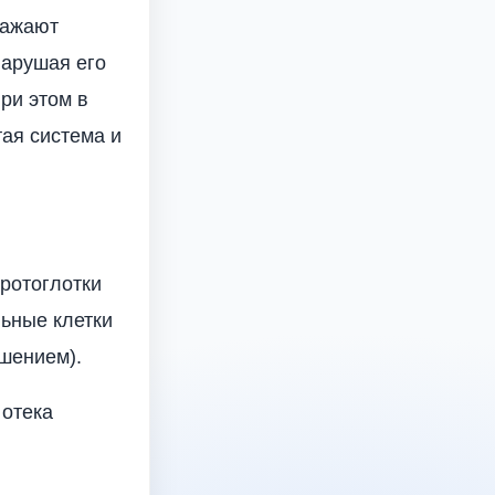
ражают
нарушая его
ри этом в
тая система и
 ротоглотки
льные клетки
шением).
 отека