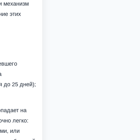
и механизм
ние этих
евшего
а
 до 25 дней);
опадает на
чно легко:
ми, или