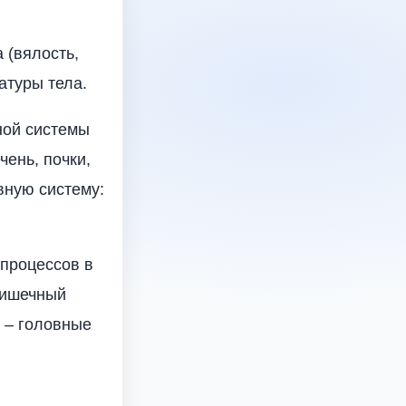
 (вялость,
атуры тела.
ной системы
чень, почки,
вную систему:
процессов в
кишечный
а – головные