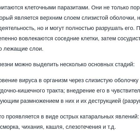
читаются клеточными паразитами. Они не только по
торый является верхним слоем слизистой оболочки, 
еятельность, но и могут полностью разрушать его. П
епенно вовлекаются соседние клетки, затем сосудис
о лежащие слои.
лезни можно выделить несколько основных стадий:
вение вируса в организм через слизистую оболочку
дочно-кишечного тракта; внедрение его в чувствите
ующим размножением в них и их деструкцией (разру
то проявляется в виде острых катаральных явлений:
сморка, чихания, кашля, слезотечения и т.д.