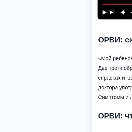
ОРВИ: с
«Мой ребенок
Две трети об
справках и к
доктора упот
Симптомы и л
ОРВИ: чт