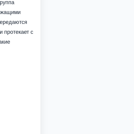
группа
ержащими
передаются
и протекает с
акие