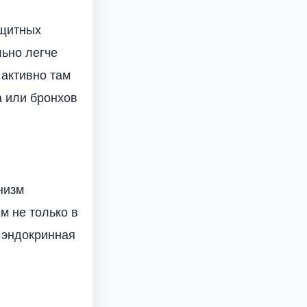
ащитных
льно легче
 активно там
а или бронхов
низм
м не только в
 эндокринная