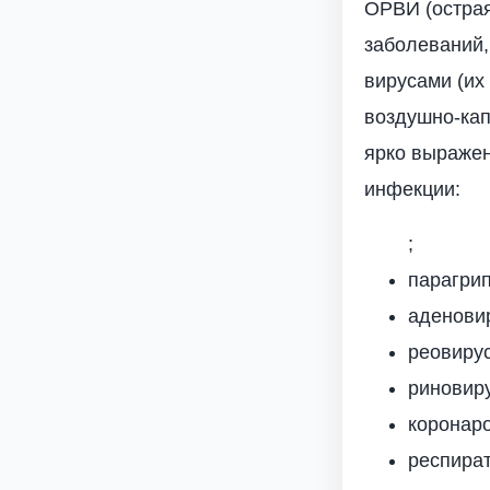
ОРВИ (острая
заболеваний
вирусами (их
воздушно-кап
ярко выражен
инфекции:
;
парагрип
аденови
реовиру
риновир
коронаро
респират