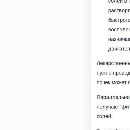
солей в
растворя
быстрог
воспален
назнача
двигател
Лекарственн
нужно провод
почек может 
Параллельно 
получают фит
солей.