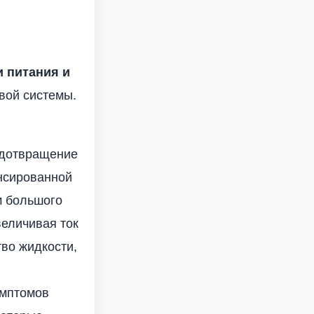
и питания и
вой системы.
едотвращение
ансированной
м большого
величивая ток
во жидкости,
имптомов