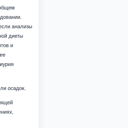
 общем
довании.
если анализы
ной диеты
итов и
рее
риурия
ли осадок.
дящей
ениях,