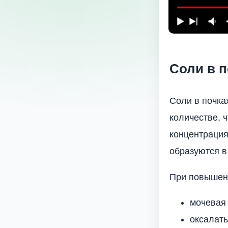
Соли в п
Соли в почка
количестве, ч
концентрация
образуются в
При повышенн
мочевая 
оксалаты