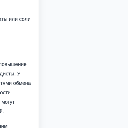
аты или соли
о повышение
диеты. У
стями обмена
ости
 могут
й.
ним