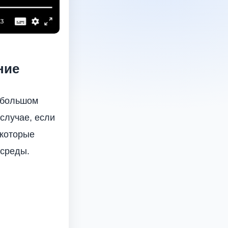
ние
небольшом
 случае, если
 которые
 среды.