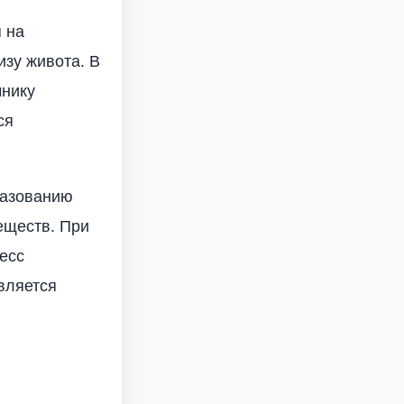
 на
изу живота. В
чнику
ся
разованию
еществ. При
есс
вляется