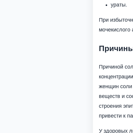
ураты.
При избыточн
мочекислого 
Причины
Причиной сол
концентрации
женщин соли 
веществ и со
строения эпи
привести к п
У здоровых л