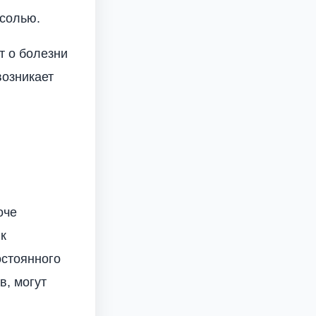
 солью.
т о болезни
возникает
оче
к
остоянного
в, могут