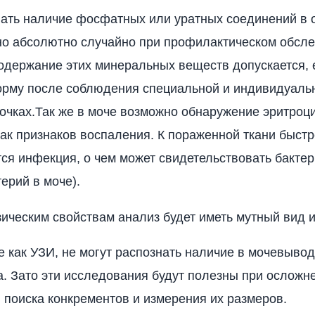
вать наличие фосфатных или уратных соединений в
о абсолютно случайно при профилактическом обсле
держание этих минеральных веществ допускается, 
орму после соблюдения специальной и индивидуаль
почках.Так же в моче возможно обнаружение эритроц
как признаков воспаления. К пораженной ткани быст
ся инфекция, о чем может свидетельствовать бакте
ерий в моче).
ическим свойствам анализ будет иметь мутный вид и
е как УЗИ, не могут распознать наличие в мочевыво
а. Зато эти исследования будут полезны при осложн
 поиска конкрементов и измерения их размеров.