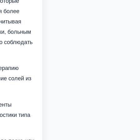
которые
я более
Учитывая
ки, больным
о соблюдать
Терапию
ие солей из
енты
остики типа