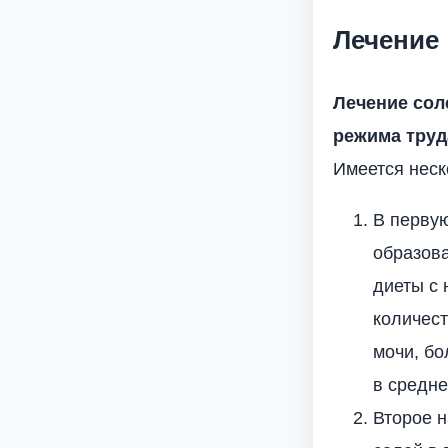
Лечение
Лечение сол
режима труд
Имеется неск
В перву
образова
диеты с
количест
мочи, бо
в средне
Второе 