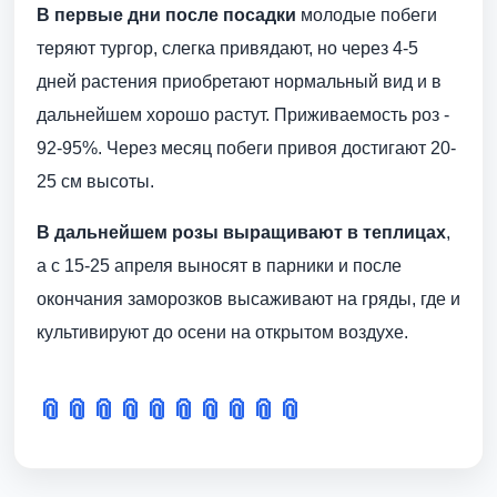
В первые дни после посадки
молодые побеги
теряют тургор, слегка привядают, но через 4-5
дней растения приобретают нормальный вид и в
дальнейшем хорошо растут. Приживаемость роз -
92-95%. Через месяц побеги привоя достигают 20-
25 см высоты.
В дальнейшем розы выращивают в теплицах
,
а с 15-25 апреля выносят в парники и после
окончания заморозков высаживают на гряды, где и
культивируют до осени на открытом воздухе.
📎
📎
📎
📎
📎
📎
📎
📎
📎
📎