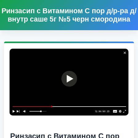
Ринзасип с Витамином С пор д/р-ра д/
внутр саше 5г №5 черн смородина
Ринзасип с Витамином С пор