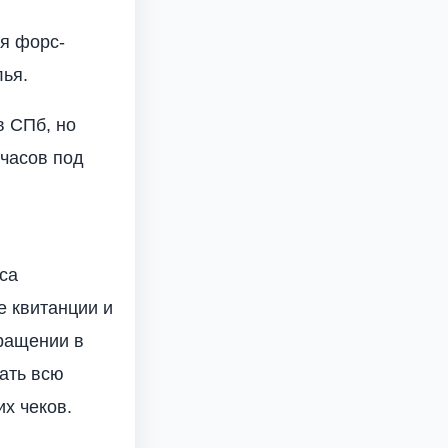
я форс-
ья.
в СПб, но
 часов под
са
е квитанции и
вращении в
ать всю
х чеков.