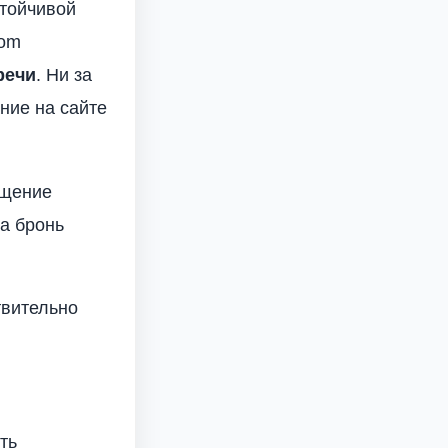
стойчивой
com
речи
. Ни за
ние на сайте
ещение
а бронь
твительно
ть