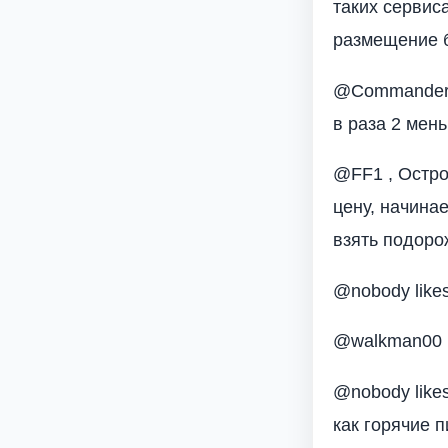
таких сервис
размещение б
@Commander ,
в раза 2 мен
@FF1 , Остро
цену, начина
взять подоро
@nobody likes
@walkman00 ,
@nobody like
как горячие п