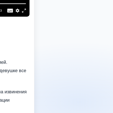
ией.
 девушке все
ла извинения
ации