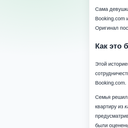
Сама девушка
Booking.com 
Оригинал пос
Как это 
Этой истори
сотрудничест
Booking.com.
Семья решила
квартиру из
к
предусматрив
были оценены