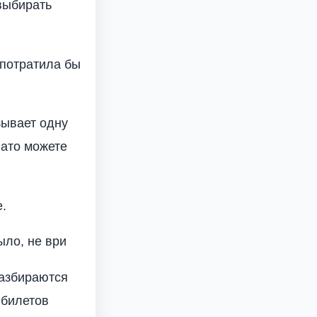
 выбирать
 потратила бы
зывает одну
Зато можете
е.
ыло, не ври
разбираются
 билетов