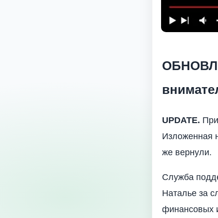
ОБНОВЛЕ
внимате
UPDATE.
Прия
Изложенная н
же вернули.
Служба подде
Наталье за с
финансовых и