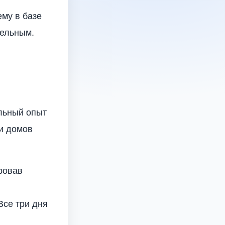
му в базе
тельным.
альный опыт
 и домов
ровав
Все три дня