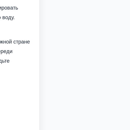
ировать
 воду.
ежной стране
ереди
дьте