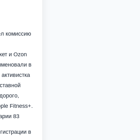
ёл комиссию
кет и Ozon
именовали в
 активистка
дставной
дорого,
le Fitness+.
арии 83
егистрации в