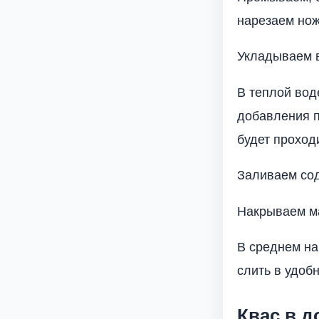
нарезаем нож
Укладываем в
В теплой вод
добавления п
будет проход
Заливаем со
Накрываем ма
В среднем на
слить в удоб
Квас в 