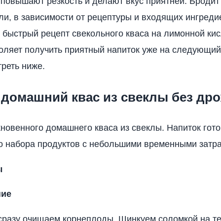
повышают резкость и делают вкус приятней. Бродит 
ли, в зависимости от рецептуры и входящих ингреди
 быстрый рецепт свекольного кваса на лимонной кис
оляет получить приятный напиток уже на следующий
реть ниже.
 домашний квас из свеклы без др
новенного домашнего кваса из свеклы. Напиток гото
 набора продуктов с небольшими временными затра
ы
ние
разу очищаем корнеплоды. Шинкуем соломкой на те