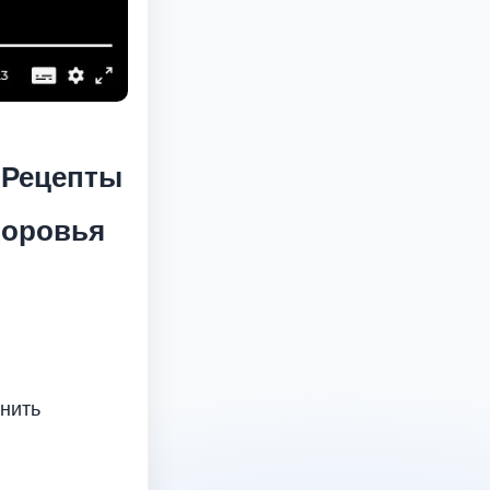
 Рецепты
доровья
лнить