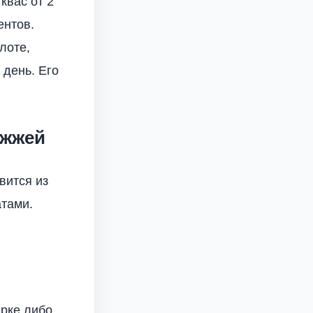
квас от 2
ентов.
лоте,
 день. Его
ожжей
вится из
тами.
рке либо