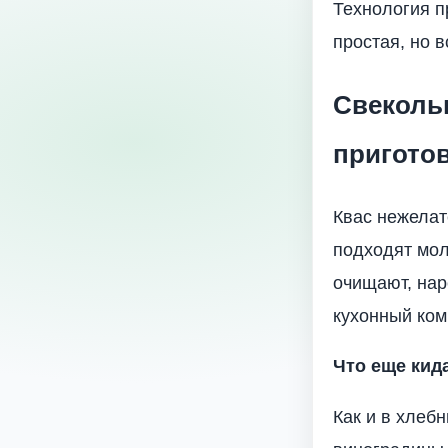
Технология п
простая, но в
Свеколь
пригото
Квас нежелат
подходят мол
очищают, нар
кухонный ком
Что еще кида
Как и в хлеб