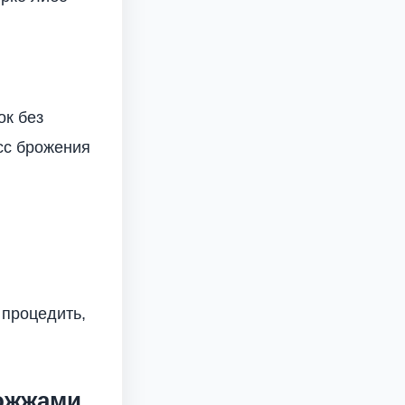
ок без
есс брожения
 процедить,
рожжами