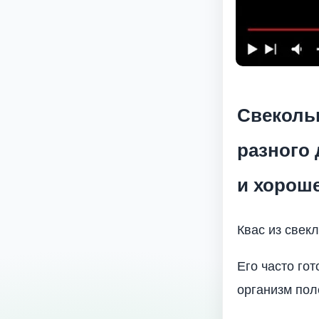
Свеколь
разного 
и хорош
Квас из свек
Его часто го
организм по