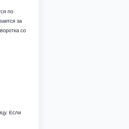
тся по
вается за
воротка со
цу. Если