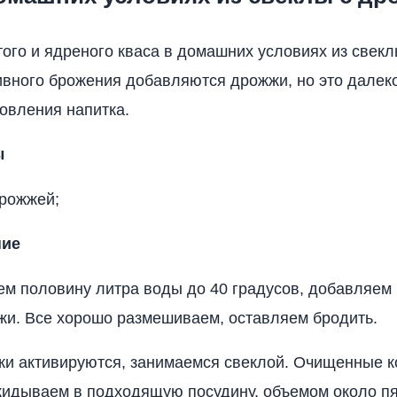
того и ядреного кваса в домашних условиях из свек
ивного брожения добавляются дрожжи, но это далеко
товления напитка.
ы
дрожжей;
ние
ем половину литра воды до 40 градусов, добавляем
жи. Все хорошо размешиваем, оставляем бродить.
жи активируются, занимаемся свеклой. Очищенные 
кидываем в подходящую посудину, объемом около пя