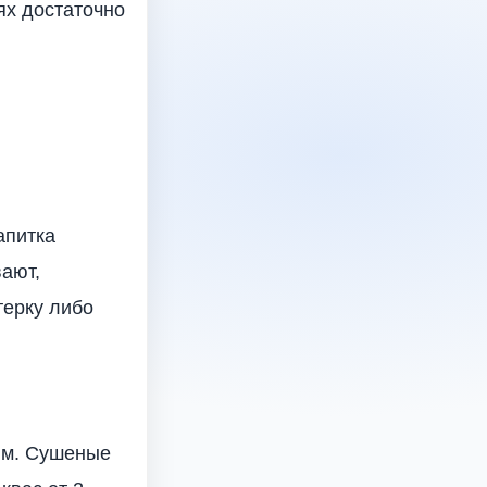
ях достаточно
апитка
ают,
терку либо
зюм. Сушеные