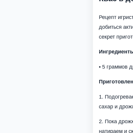
Рецепт игрис
добиться акт
секрет приго
Ингредиент
• 5 граммов 
Приготовле
1. Подогрева
сахар и дрож
2. Пока дрож
натираем и с