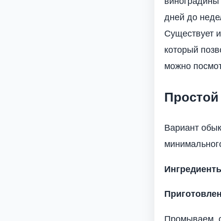
виноградины 
дней до неде
Существует и
который позв
можно посмот
Простой
Вариант обык
минимального
Ингредиент
Приготовле
Промываем, с