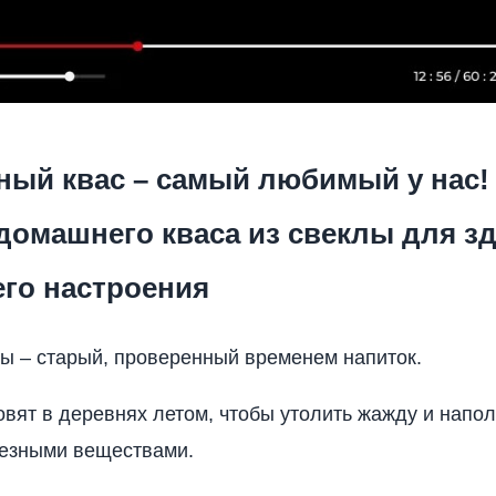
ный квас – самый любимый у нас!
домашнего кваса из свеклы для з
его настроения
лы – старый, проверенный временем напиток.
товят в деревнях летом, чтобы утолить жажду и напо
лезными веществами.