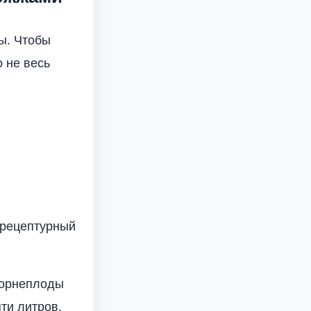
лы. Чтобы
 не весь
 рецептурный
корнеплоды
ти литров.