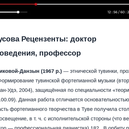
усова Рецензенты: доктор
воведения, профессор
ковой-Данзын (1967 р.)
— этнической тувинки, пр
ормирование тувинской фортепианной музыки (вто
лан-Удэ, 2004), защищённая по специальности «теори
7.00.09). Данная работа отличается основательность
сть фортепианного творчества в Туве получила сто
свещение, в т. ч. с исполнительской стороны (что в
тор — профессиональная пианистка) 182 . В орбиту 