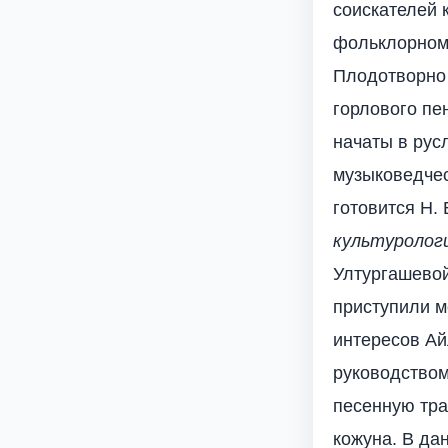
соискателей 
фольклорном 
Плодотворно 
горлового пе
начаты в рус
музыковедчес
готовится Н.
культурологи
Ултургашевой
приступили м
интересов Ай
руководством
песенную тра
кожуна. В да