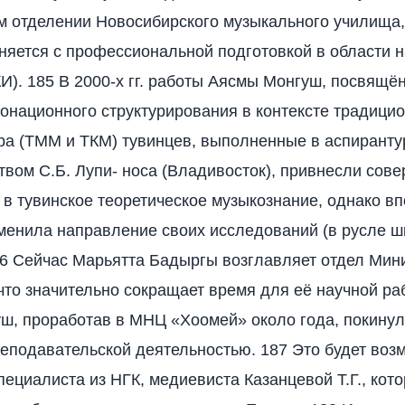
м отделении Новосибирского музыкального училища,
няется с профессиональной подготовкой в области 
И). 185 В 2000-х гг. работы Аясмы Монгуш, посвящё
онационного структурирования в контексте традици
ра (ТММ и ТКМ) тувинцев, выполненные в аспирант
твом С.Б. Лупи- носа (Владивосток), привнесли сов
 в тувинское теоретическое музыкознание, однако в
менила направление своих исследований (в русле ш
86 Сейчас Марьятта Бадыргы возглавляет отдел Мин
 что значительно сокращает время для её научной ра
ш, проработав в МНЦ «Хоомей» около года, покинул
еподавательской деятельностью. 187 Это будет во
пециалиста из НГК, медиевиста Казанцевой Т.Г., кото