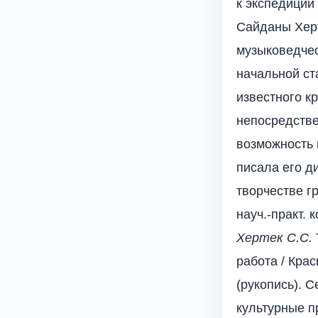
к экспедиции
Сайданы Херт
музыковедчес
начальной ст
известного к
непосредстве
возможность 
писала его д
творчестве г
науч.-практ. 
Хертек С.С.
работа / Крас
(рукопись). 
культурные п