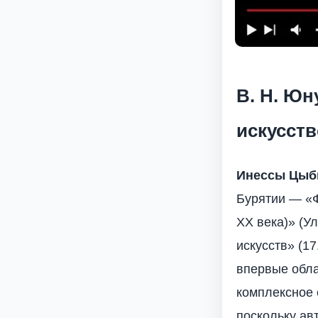
В. Н. Юн
искусст
Инессы Цыби
Бурятии — «Ф
XX века)» (У
искусств» (1
впервые обла
комплексное о
поскольку ав