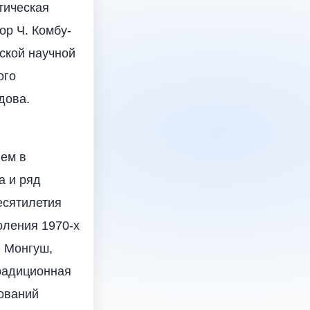
тическая
ор Ч. Комбу-
ской научной
ого
одова.
ием в
а и ряд
есятилетия
оления 1970-х
. Монгуш,
Традиционная
ований