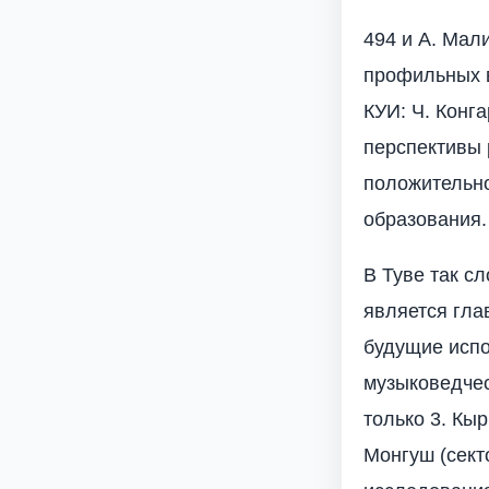
494 и А. Мал
профильных в
КУИ: Ч. Конг
перспективы 
положительно
образования.
В Туве так с
является гла
будущие испо
музыковедчес
только 3. Кы
Монгуш (сект