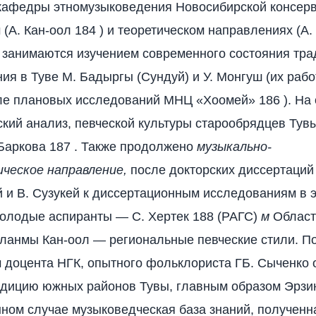
кафедры этномузыковедения Новосибирской консер
(А. Кан-оол 184 ) и теоретическом направлениях (А. 
занимаются изучением современного состояния тра
ния в Туве М. Бадыргы (Сундуй) и У. Монгуш (их раб
ле плановых исследований МНЦ «Хоомей» 186 ). На
кий анализ, певческой культуры старообрядцев Тувы
 Баркова 187 . Также продолжено
музыкально-
ческое направление,
после докторских диссертаций
 и В. Сузукей к диссертационным исследованиям в 
олодые аспиранты — С. Хертек 188 (РАГС)
м
Област
ланмы Кан-оол — региональные певческие стили. П
 доцента НГК, опытного фольклориста ГБ. Сыченко 
дицию южных районов Тувы, главным образом Эрзи
нном случае музыковедческая база знаний, полученн