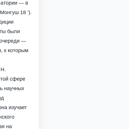
ватории — в
Монгуш 18 ’).
диции
оты были
 очереди —
, к которым
 Н.
этой сфере
ь научных
од
она изучает
нского
ая на