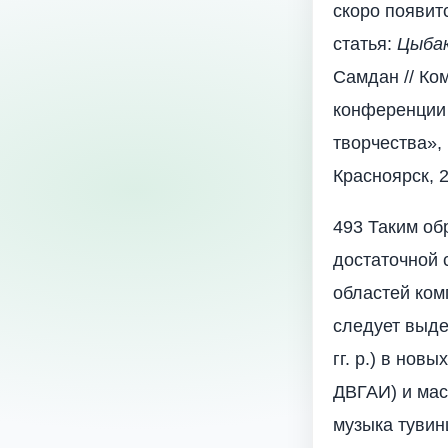
скоро появит
статья:
Цыбак
Самдан // Ко
конференции
творчества», 
Красноярск, 2
493 Таким об
достаточной 
областей ком
следует выде
гг. р.) в нов
ДВГАИ) и мас
музыка тувин