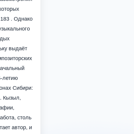
которых
183 . Однако
узыкального
одых
льку выдаёт
мпозиторских
 Начальный
5-летию
ионах Сибири:
а. Кызыл,
рафии,
абота, столь
ает автор, и