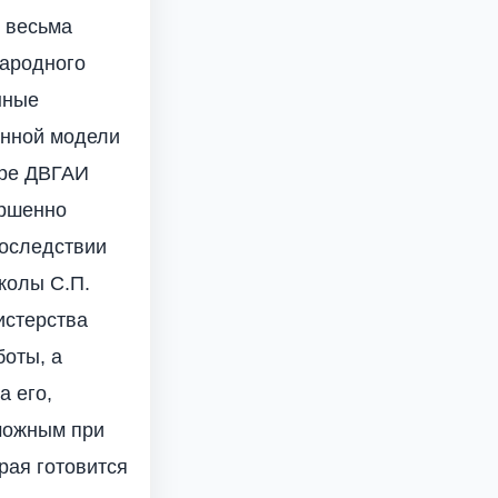
 весьма
народного
нные
онной модели
уре ДВГАИ
ершенно
последствии
колы С.П.
истерства
боты, а
а его,
зможным при
рая готовится