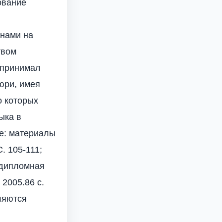
ование
 нами на
твом
 принимал
юри, имея
о которых
ыка в
ее: материалы
С. 105-111;
 дипломная
 2005.86 с.
ляются