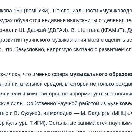
икова 189 (КемГУКИ). По специальности «музыковед
узах обучаются недавние выпускницы отделения те
ар-оол и Ш. Даржай (ДВГАИ), В. Шептана (КГАМиТ). Д
развития тувинского музыкознания можно оценить в
, что, безусловно, напрямую связано с развитием с
ложилось, что именно сфера
музыкального образов
вной питательной средой, в которой не только рожд
лнители и композиторы, но и формируются основны
кие силы. Собственно научной работой из музыкове
ргыс и В. Сузукей, из молодых — М. Бадыргы (МНЦ «
ор культуры ТИГИ). Остальные занимаются научным