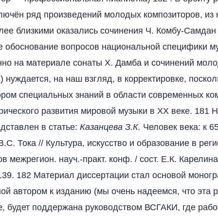
лючён ряд произведений молодых композиторов, из 
лее близкими оказались сочинения Ч. Комбу-Самдан 
е обоснование вопросов национальной специфики м
нно на материале сонаты X. Дамба и сочинений мол
) нуждается, на наш взгляд, в корректировке, поско
ором специальных знаний в области современных ко
орического развития мировой музыки в XX веке. 181
дставлен в статье:
Казанцева З.К.
Человек века: к 6
.C. Тока // Культура, искусство и образование в рег
в межрегион. науч.-практ. конф. / сост. Е.К. Карелин
-139. 182 Материал диссертации стал основой моног
ой автором к изданию (мы очень надеемся, что эта р
е, будет поддержана руководством ВСГАКИ, где работ