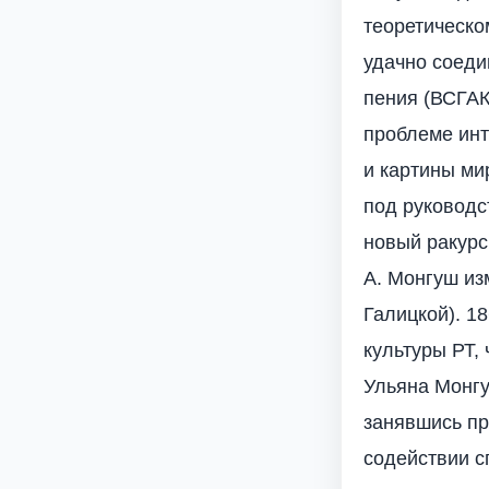
теоретическо
удачно соеди
пения (ВСГАК
проблеме инт
и картины ми
под руководс
новый ракурс
А. Монгуш из
Галицкой). 1
культуры РТ,
Ульяна Монгу
занявшись пр
содействии с