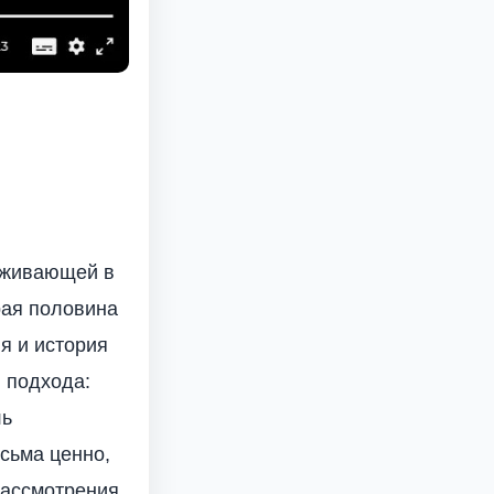
оживающей в
рая половина
я и история
ю подхода:
ль
есьма ценно,
рассмотрения