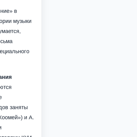
ение» в
ории музыки
умается,
есьма
пециального
ания
аются
е
дов заняты
Хоомей») и А.
и