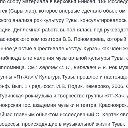
 по сбору материала в верховья Енисея. 188 Исслед
ек (Сарыглар), которое впервые сделало объектом
кого анализа рок-культуру Тувы, консультировалось
адии. Дипломная работа выполнялась под руководс
расноярского композитора В.В. Пономарёва, который
нное участие в фестивале «Устуу-Хурээ» как член ж
наблюдать те явления музыкальной культуры Тувы, 
ипломница. См.:
Хертек С. С., Карелина Е.К.
Рок-муз
руппы «Ят-Ха» // Культура Тувы: прошлое и настоящ
конф. Вып. 1 / ред.-сост. И.В. Подик. Кемерово, 2006. 
Тувинская рок-музыка и творчество группы «Ят-Ха»:
ноярская гос. академия музыки и театра. Красноярск,
Сейчас главным объектом исследований С. Хертек яв
роцессы, происходящие в музыкальной жизни Тувы.