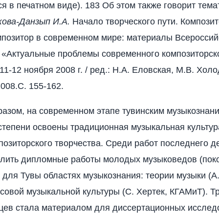
ся в печатном виде). 183 Об этом также говорит тема
ова-Данзып И.А.
Начало творческого пути. Композит
мпозитор в современном мире: материалы Всероссий
 «Актуальные проблемы современного композиторск
11-12 ноября 2008 г. / ред.: Н.А. Еловская, М.В. Хол
008.С. 155-162.
разом, на современном этапе тувинским музыкознан
степени освоены традиционная музыкальная культур
позиторского творчества. Среди работ последнего д
лить дипломные работы молодых музыковедов (пок
ых для Тувы областях музыкознания: теории музыки (А
совой музыкальной культуры (С. Хертек, КГАМиТ). 
цев стала материалом для диссертационных исслед