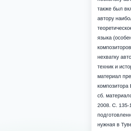
также был вк
автору наибо
теоретическо
языка (особе
композиторов
нехватку авт
техник и ист
материал пре
композитора B
сб. материало
2008. С. 135
подготовленн
нужная в Тув