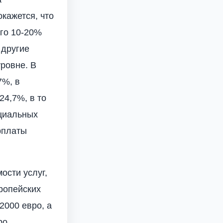
кажется, что
го 10-20%
 другие
уровне. В
7%, в
24,7%, в то
оциальных
рплаты
ости услуг,
ропейских
2000 евро, а
ро,