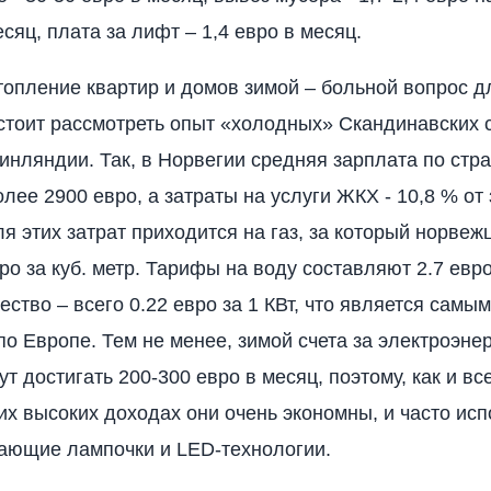
сяц, плата за лифт – 1,4 евро в месяц.
топление квартир и домов зимой – больной вопрос д
 стоит рассмотреть опыт «холодных» Скандинавских 
инляндии. Так, в Норвегии средняя зарплата по стр
олее 2900 евро, а затраты на услуги ЖКХ - 10,8 % от
я этих затрат приходится на газ, за который норвеж
ро за куб. метр. Тарифы на воду составляют 2.7 евро 
ество – всего 0.22 евро за 1 КВт, что является самы
по Европе. Тем не менее, зимой счета за электроэне
т достигать 200-300 евро в месяц, поэтому, как и в
их высоких доходах они очень экономны, и часто ис
ающие лампочки и LED-технологии.