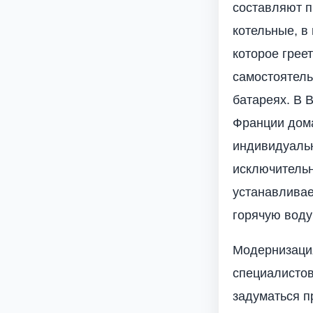
составляют п
котельные, в
которое грее
самостоятель
батареях. В 
Франции дом
индивидуальн
исключительн
устанавливае
горячую воду
Модернизация
специалисто
задуматься п