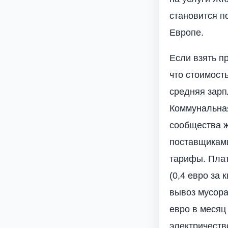
становится п
Европе.
Если взять п
что стоимост
средняя зарп
Коммунальная
сообщества ж
поставщиками
тарифы. Плат
(0,4 евро за 
вывоз мусора,
евро в месяц
электричество