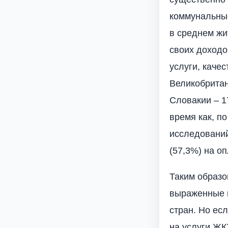
коммунальные
в среднем жи
своих доходов
услуги, каче
Великобритан
Словакии – 1
время как, п
исследований
(57,3%) на о
Таким образо
выраженные в
стран. Но ес
на услуги ЖК