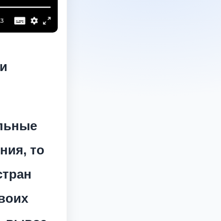
 и
альные
ния, то
стран
воих