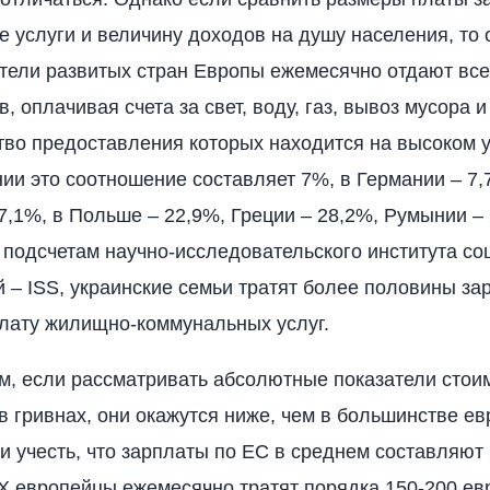
 услуги и величину доходов на душу населения, то о
тели развитых стран Европы ежемесячно отдают все
, оплачивая счета за свет, воду, газ, вывоз мусора и
ство предоставления которых находится на высоком 
ии это соотношение составляет 7%, в Германии – 7,
7,1%, в Польше – 22,9%, Греции – 28,2%, Румынии – 
о подсчетам научно-исследовательского института с
 – ISS, украинские семьи тратят более половины за
плату жилищно-коммунальных услуг.
м, если рассматривать абсолютные показатели стоим
 гривнах, они окажутся ниже, чем в большинстве ев
ли учесть, что зарплаты по ЕС в среднем составляют 
Х европейцы ежемесячно тратят порядка 150-200 ев