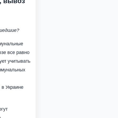
з, вывоз
сшедшие?
ммунальные
юзе все равно
ует учитывать
оммунальных
 в Украине
огут
а