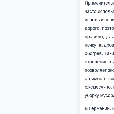
Примечательн
часто исполь
использовани
дорого, поэт
правило, уст
печку на дро
обогрев. Так
отопление в 
позволяет эк
стоимость ко
ежемесячно, 
уборку мусор
В Германии, 