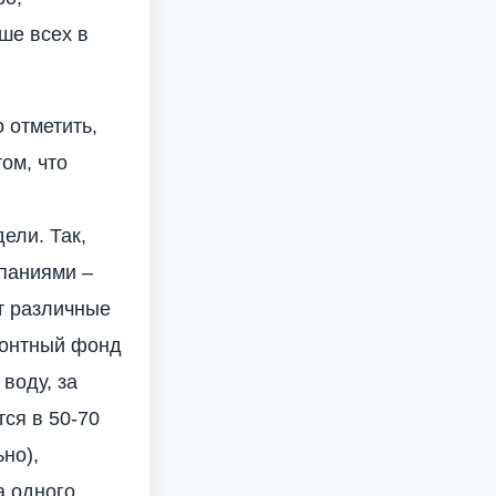
ше всех в
 отметить,
ом, что
ели. Так,
паниями –
т различные
емонтный фонд
 воду, за
тся в 50-70
но),
а одного