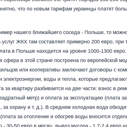
онятно, что по новым тарифам украинцы платят боль
ример нашего ближайшего соседа - Польши, то можно
ь услуг ЖКХ там составляет примерно 200 евро, при т
лата в Польше находится на уровне 1000-1300 евро.
 сфера в этой стране построена по европейской мод
ильцов или кооперативы заключают договоры с ком
 электроэнергии, воды и тепла, которые предлагаю
а за квартиру разбивается на две части: взнос в р
квадратный метр) и оплата за эксплуатацию (плата за
 за охрану и т. д.). В среднем холодная вода обходи
 (плата за отопление и обогрев воды вносится отдель
 - 30-50 евро в месяц, вывоз мусора - 1,7-2,4 евро н