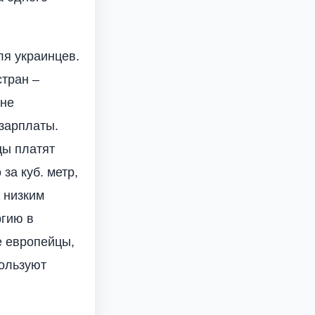
ля украинцев.
стран –
ане
 зарплаты.
цы платят
за куб. метр,
м низким
ргию в
се европейцы,
пользуют