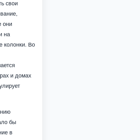
ть свои
ование,
е они
и на
е колонки. Во
чается
рах и домах
гулирует
ению
ало бы
ние в