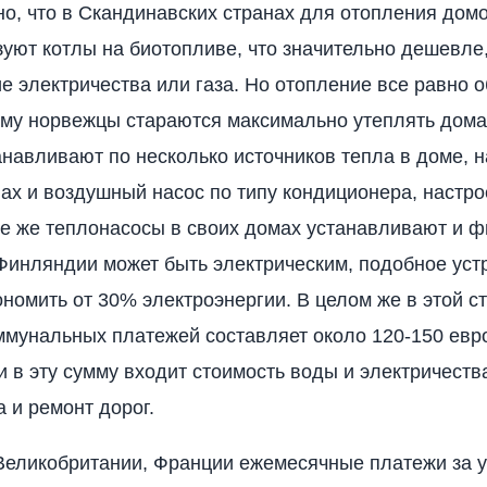
о, что в Скандинавских странах для отопления дом
зуют котлы на биотопливе, что значительно дешевле
е электричества или газа. Но отопление все равно 
ому норвежцы стараются максимально утеплять дома 
анавливают по несколько источников тепла в доме, 
вах и воздушный насос по типу кондиционера, настро
ие же теплонасосы в своих домах устанавливают и ф
Финляндии может быть электрическим, подобное уст
ономить от 30% электроэнергии. В целом же в этой с
ммунальных платежей составляет около 120-150 евр
и в эту сумму входит стоимость воды и электричества
а и ремонт дорог.
Великобритании, Франции ежемесячные платежи за 