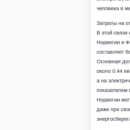
человека в ме
Затраты на о
В этой связи
Норвегии и Ф
составляет б
Основная дол
около 0.44 ев
а на электрич
показателем 
Норвегии могу
даже при сво
энергосберег