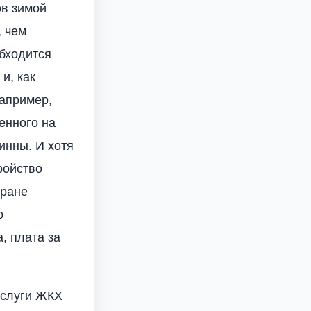
ов зимой
, чем
обходится
и, как
например,
енного на
инны. И хотя
ройство
тране
о
, плата за
услуги ЖКХ