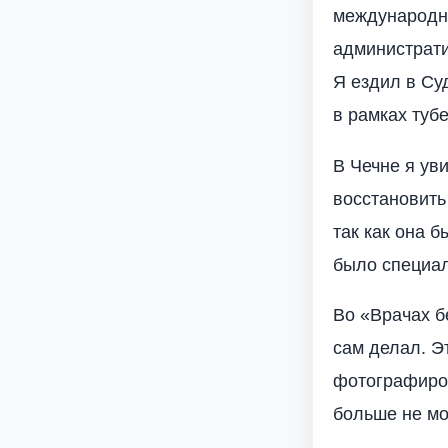
международны
администрати
Я ездил в Су
в рамках туб
В Чечне я ув
восстановить
так как она 
было специал
Во «Врачах б
сам делал. Э
фотографиров
больше не мо