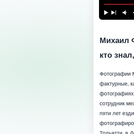
Михаил 
кто знал
Фотографии 
фактурные, к
фотографиях 
сотрудник ме
пяти лет езд
фотографиров
Тольятти, в Д