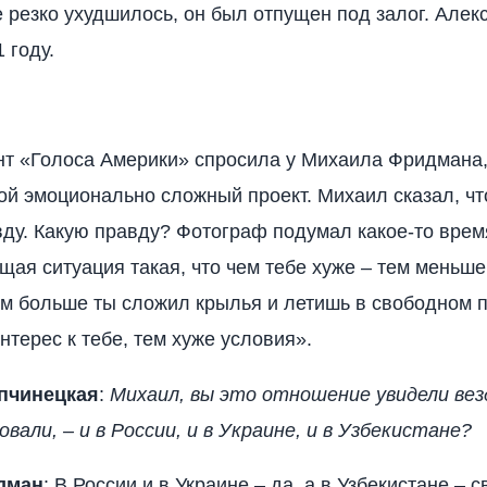
е резко ухудшилось, он был отпущен под залог. Алек
 году.
т «Голоса Америки» спросила у Михаила Фридмана,
кой эмоционально сложный проект. Михаил сказал, чт
вду. Какую правду? Фотограф подумал какое-то врем
щая ситуация такая, что чем тебе хуже – тем меньше
ем больше ты сложил крылья и летишь в свободном п
нтерес к тебе, тем хуже условия».
пчинецкая
:
Михаил, вы это отношение увидели везд
али, – и в России, и в Украине, и в Узбекистане?
дман
: В России и в Украине – да, а в Узбекистане – с