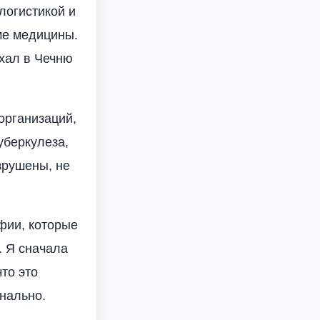
логистикой и
ме медицины.
ехал в Чечню
организаций,
уберкулеза,
зрушены, не
афии, которые
. Я сначала
то это
нально.