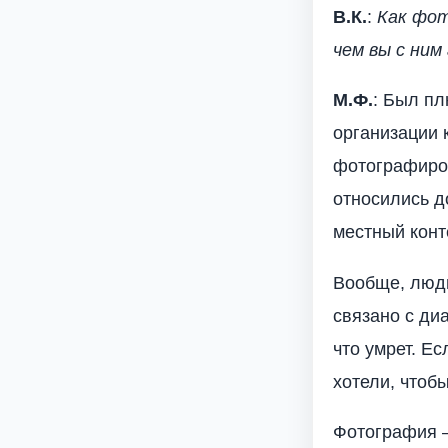
В.К.
:
Как фот
чем вы с ним
М.Ф.
: Был пл
организации 
фотографиров
относились д
местный конт
Вообще, люди
связано с ди
что умрет. Ес
хотели, чтобы
Фотография –