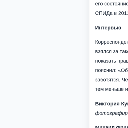
его состояни
СПИДа в 2011
Интервью
Корреспонден
взялся за та
показать пра
пояснил: «Об
заботятся. Ч
тем меньше и
Виктория Ку
фотографиров
Михаил Фри