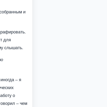
 собранным и
графировать.
т для
му слышать.
во
иногда – я
ческих
аботу о
говорил – чем