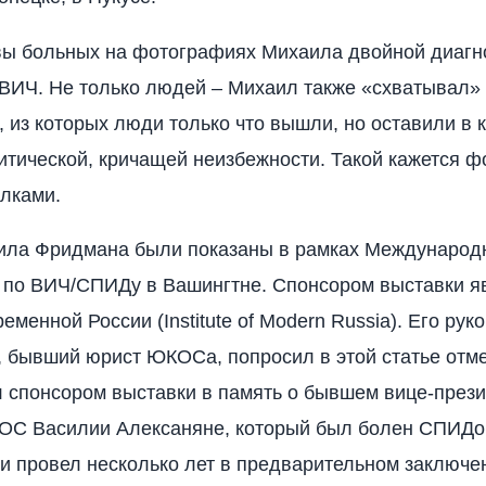
ы больных на фотографиях Михаила двойной диагн
 ВИЧ. Не только людей – Михаил также «схватывал»
, из которых люди только что вышли, но оставили в 
тической, кричащей неизбежности. Такой кажется ф
лками.
ила Фридмана были показаны в рамках Международ
 по ВИЧ/СПИДу в Вашингтне. Спонсором выставки я
еменной России (Institute of Modern Russia). Его рук
 бывший юрист ЮКОСа, попросил в этой статье отме
л спонсором выставки в память о бывшем вице-през
ОС Василии Алексаняне, который был болен СПИДо
и провел несколько лет в предварительном заключе