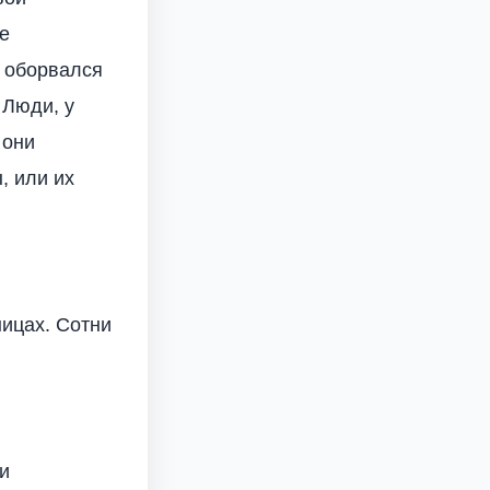
е
я оборвался
 Люди, у
 они
, или их
ницах. Сотни
 и