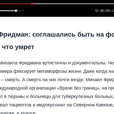
Фридман: соглашались быть на фо
, что умрет
Михаила Фридмана артистичны и документальны. Че
амера фиксирует метаморфозы жизни. Даже когда на
– смерть. А смерть на них почти везде. Михаил Фр
ждународной организации «Врачи без границ», на п
ил в тюрьмы и больницы для туберкулезных больных
ал пациентов и медперсонал на Северном Кавказе, 
онецке, в Нукусе.