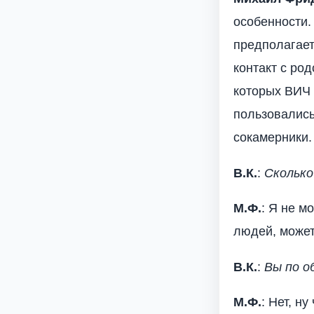
особенности.
предполагает
контакт с род
которых ВИЧ 
пользовались
сокамерники.
В.К.
:
Сколько
М.Ф.
: Я не м
людей, может
В.К.
:
Вы по о
М.Ф.
: Нет, н