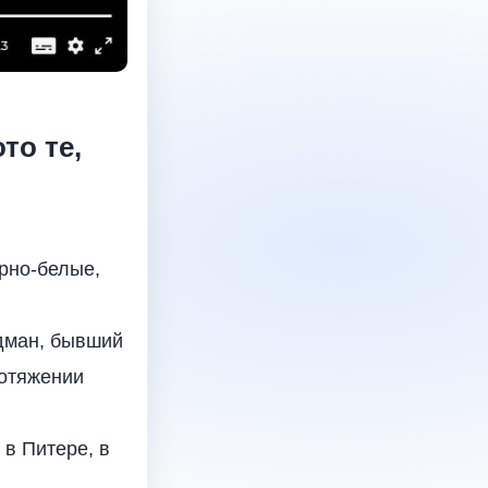
то те,
рно-белые,
идман, бывший
ротяжении
,
в Питере, в