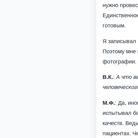
нужно провес
Единственное
готовым.
Я записывал 
Поэтому мне 
фотографии. 
В.К.
:
А что в
человеческог
М.Ф.
: Да, ин
испытывал бо
качеств. Вед
пациентах. Ч