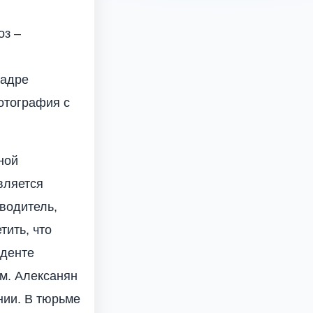
оз –
кадре
отография с
ной
вляется
оводитель,
тить, что
иденте
м. Алексанян
нии. В тюрьме