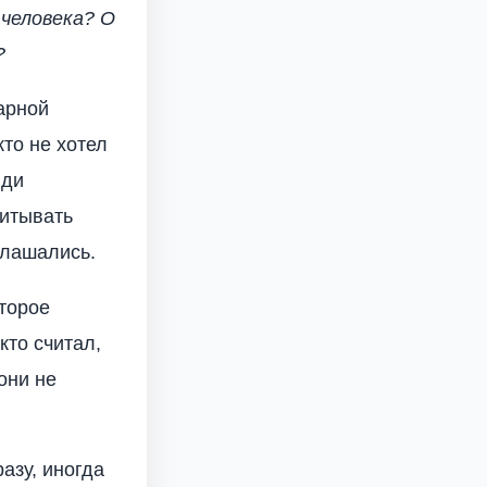
человека? О
?
арной
кто не хотел
юди
читывать
глашались.
торое
кто считал,
они не
азу, иногда