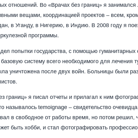
х отношений. Во «Врачах без границ» я занимался 
вными вещами, координацией проектов – всем, кро
дан, в Уганду, в Нигерию, в Индию. В 2008 году я по
еркулезной программы.
идел попытки государства, с помощью гуманитарных 
 базовую систему всего необходимого для лечения т
была уничтожена после двух войн. Больницы были ра
истов.
ез границ» я писал отчеты и прилагал к ним фотогр
то называлось temoignage – свидетельство очевидца
ал в свободное от работы время, но потом решил, ч
жет быть хобби, и стал фотографировать профессио