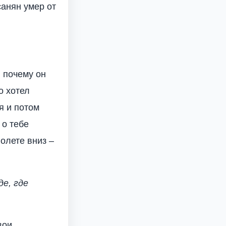
санян умер от
 почему он
о хотел
я и потом
 о тебе
олете вниз –
е, где
вои