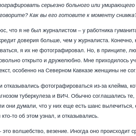
ографировать серьезно больного или умирающего 
 говорите? Как вы его готовите к моменту снимка
юс, что я не был журналистом – у работника гуманит
кредит доверия больше, чем у журналиста. Конечно, 
аться, я их не фотографировал. Но, в принципе, л
овольно открыто и дружелюбно. Мне приходилось у
екст, особенно на Северном Кавказе женщины не со
 отказывались фотографироваться из-за клейма, ко
агнозом туберкулеза и ВИЧ. Обычно соглашались те, 
ли они думали, что у них еще есть шанс вылечиться, 
 кто-то об этом узнал, и отказывались.
 это волшебство, везение. Иногда оно происходит ср