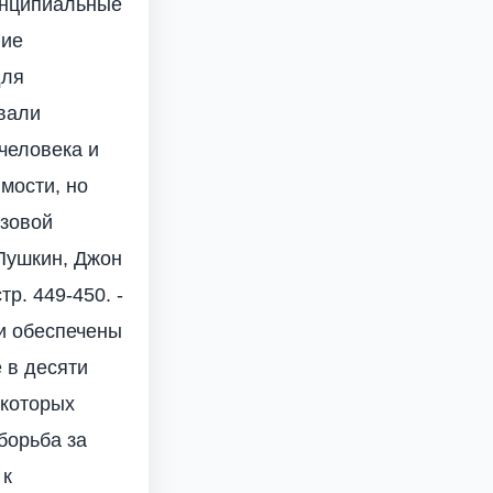
ринципиальные
ние
для
вали
человека и
мости, но
нзовой
 С. Пушкин, Джон
тр. 449-450. -
ны и обеспечены
 в десяти
 которых
борьба за
 к