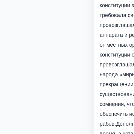
конституции 
требовала св
провозглашал
аппарата и р
от местных о
конституции 
провозглашал
народа «мирн
прекращении
существовани
сомнения, чт
обеспечить и
рабов.Дополн
время, а чет