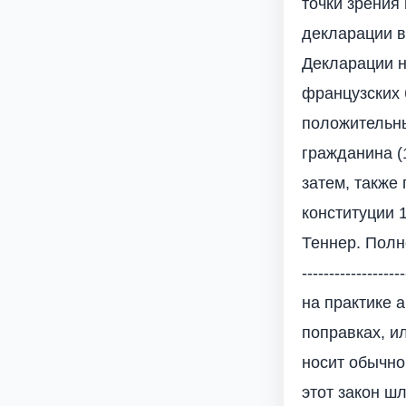
точки зрения
декларации в
Декларации н
французских 
положительны
гражданина (
затем, также
конституции 1791
Теннер. Полно
---------------
на практике 
поправках, и
носит обычно
этот закон ш