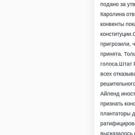
подано за ут
Каролина отв
конвенты пок
конституции.
пригрозили, 
принята. Тол
голоса.Штат 
всех отказыв
решительного
Айленд иност
признать кон
плантаторы д
ратифицирова
высказалось 