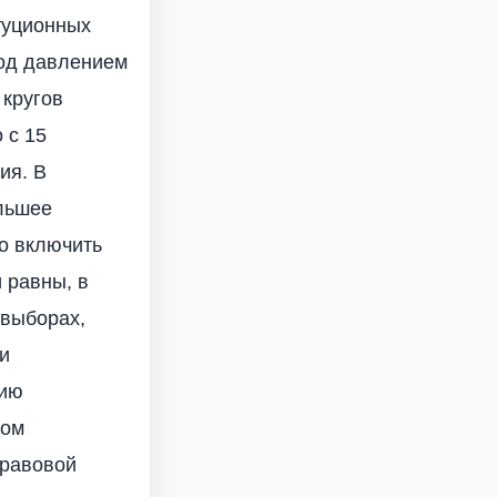
итуционных
под давлением
 кругов
 с 15
ия. В
ольшее
о включить
 равны, в
 выборах,
и
нию
ном
правовой