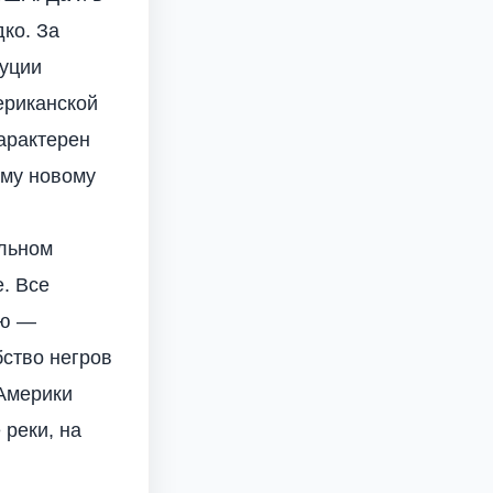
ко. За
туции
ериканской
арактерен
ему новому
ельном
е. Все
ую —
бство негров
 Америки
 реки, на