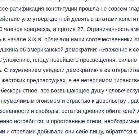
ссе ратификация конституции прошла не совсем глад
ействие уже утвержденной девятью штатами консти
0 членов конгресса, а против 27. Ограниченность ам
 в начале XIX в. обличали наши соотечественники.Х
Пушкина об американской демократии: «Уважение к с
го уложению, плоду новейшего просвещения, сильно
. С изумлением увидели демократию в ее отвратит
е жестоких предрассудках, в ее нетерпимом тиранств
, бескорыстное, все возвышающее душу человеческ
неумолимым эгоизмом и страстью к довольству . ра
зованности и свободы. остатки древних обитателей
енно истребятся; и пространные степи, необозримые
ми и стрелами добывали они себе пищу, обратятся в