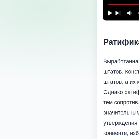
Ратифика
Выработанная
штатов. Конс
штатов, а их
Однако ратиф
тем сопротив
значительным
утверждения 
конвенте, из