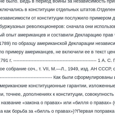
 не было. Ведь в период войны за независимость п
ключались в конституции отдельных штатов.Отделе
езависимости от конституции послужило примером 
буржуазных революционеров: сначала они использо
й опыт американцев и составили Декларацию прав 
1789) по образцу американской Декларации независи
 по примеру американцев, не включили ее в текст це
 г. ------------------------------------------------------ 1 А.
е собрание соч., т. VII, М.—Л., 1949, изд. АН СССР, с
-------------------------------------- Как были сформулирова
американские конституционные гарантии, изложенные
ли, точнее, дополнениях к конституции, совокупность
 название «закона о правах» или «билля о правах» (
ла как борьба за «билль о правах»)?Первая поправка