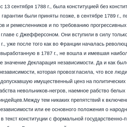
с 13 сентября 1788 г., была конституцией без конст
и гарантии были приняты позже, в сентябре 1789 г., 
в и ремесленников и по требованию прогрессивных
 главе с Джефферсоном. Они вступили в силу только
 г., уже после того как во Франции началась революц
 выработанную в 1787 г., не вошла и имевшая наиб
е значение Декларация независимости. Да и как был
езависимости, которая провозгласила, что все люди
 допускавшую имущественный ценз на политических
абства невольников-негров, наемное рабство белых 
индейцев.Между тем никаких препятствий к включе
езависимости или ее основного положения о народ
 в текст конституции с формальной государственно-