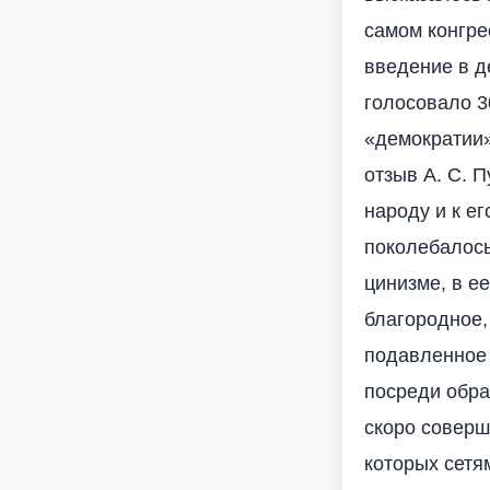
самом конгре
введение в д
голосовало 3
«демократии»
отзыв А. С. 
народу и к е
поколебалось
цинизме, в е
благородное
подавленное 
посреди обра
скоро соверш
которых сетя