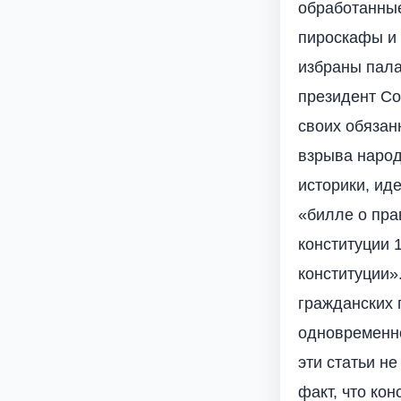
обработанные
пироскафы и 
избраны пала
президент С
своих обязан
взрыва наро
историки, ид
«билле о пра
конституции 
конституции».
гражданских 
одновременно
эти статьи н
факт, что кон