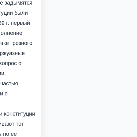
де задымятся
туции были
9 г. первый
полнение
вке грозного
уржуазные
вопрос о
ии,
 частью
и о
и конституции
ивают тот
у по ее