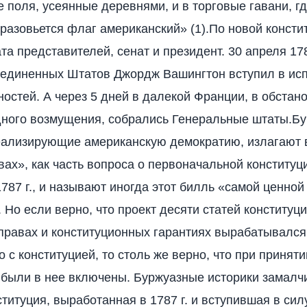
 поля, усеянные деревнями, и в торговые гавани, г
разовьется флаг американский» (1).По новой консти
та представителей, сенат и президент. 30 апреля 178
оединенных Штатов Джордж Вашингтон вступил в ис
ностей. А через 5 дней в далекой Франции, в обстано
дного возмущения, собрались Генеральные штаты.Б
еализирующие американскую демократию, излагают 
вах», как часть вопроса о первоначальной конституц
1787 г., и называют иногда этот билль «самой ценной
 Но если верно, что проект десяти статей конституци
правах и конституционных гарантиях вырабатывался
 с конституцией, то столь же верно, что при приняти
е были в нее включены. Буржуазные историки замалч
ституция, выработанная в 1787 г. и вступившая в сил