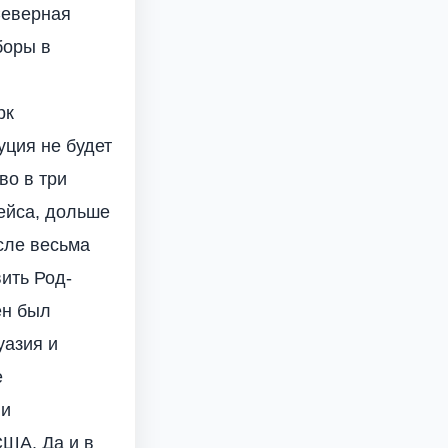
Северная
боры в
рк
уция не будет
во в три
ейса, дольше
осле весьма
ить Род-
ен был
уазия и
е
ии
США. Да и в