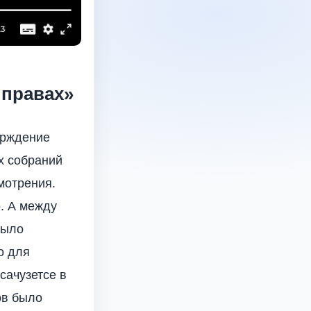
 правах»
ерждение
х собраний
мотрения.
. А между
было
о для
сачузетсе в
ов было