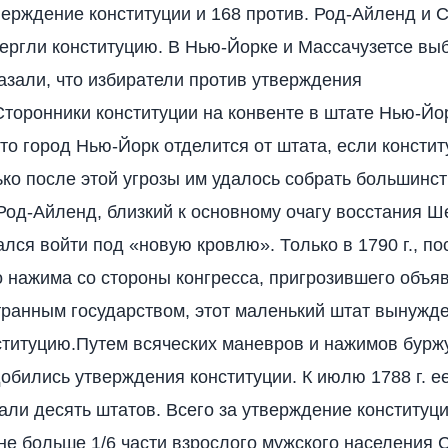
верждение конституции и 168 против. Род-Айленд и 
ергли конституцию. В Нью-Йорке и Массачузетсе вы
азали, что избиратели против утверждения
Сторонники конституции на конвенте в штате Нью-Йо
что город Нью-Йорк отделится от штата, если констит
ько после этой угрозы им удалось собрать большинст
Род-Айленд, близкий к основному очагу восстания Ш
ался войти под «новую кровлю». Только в 1790 г., п
 нажима со стороны конгресса, пригрозившего объяв
ранным государством, этот маленький штат вынужд
ституцию.Путем всяческих маневров и нажимов бурж
обились утверждения конституции. К июлю 1788 г. е
ли десять штатов. Всего за утверждение конституц
не больше 1/6 части взрослого мужского населения 