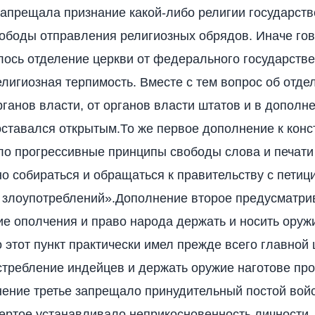
запрещала признание какой-либо религии государств
ободы отправления религиозных обрядов. Иначе гов
ось отделение церкви от федерального государств
елигиозная терпимость. Вместе с тем вопрос об отде
рганов власти, от органов власти штатов и в дополн
оставался открытым.То же первое дополнение к конс
о прогрессивные принципы свободы слова и печати
о собираться и обращаться к правительству с петиц
 злоупотреблений».Дополнение второе предусматри
е ополчения и право народа держать и носить оружи
о этот пункт практически имел прежде всего главной
стребление индейцев и держать оружие наготове про
ение третье запрещало принудительный постой войс
вертое устанавливало неприкосновенность личности