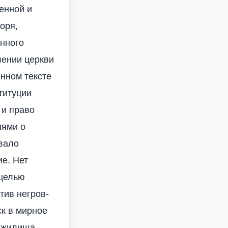
енной и
оря,
енного
лении церкви
енном тексте
титуции
 и право
иями о
вало
е. Нет
 целью
тив негров-
к в мирное
, жилища,