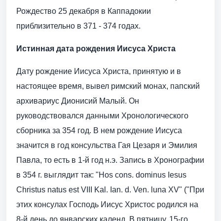
Рождество 25 декабря в Каппадокии
приблизительно в 371 - 374 годах.
Истинная дата рождения Иисуса Христа
Дату рождение Иисуса Христа, принятую и в
настоящее время, вывел римский монах, папский
архивариус Дионисий Малый. Он
руководствовался данными Хронологического
сборника за 354 год. В нем рождение Иисуса
значится в год консульства Гая Цезаря и Эмилия
Павла, то есть в 1-й год н.э. Запись в Хронографии
в 354 г. выглядит так: "Hos cons. dominus Iesus
Christus natus est VIII Kal. Ian. d. Ven. luna XV" ("При
этих консулах Господь Иисус Христос родился на
8-й день до январских календ. В пятницу, 15-го