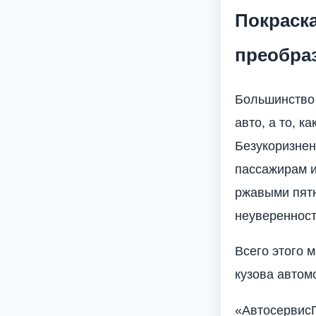
Покраск
преобра
Большинство 
авто, а то, 
Безукоризне
пассажирам и
ржавыми пятн
неуверенност
Всего этого 
кузова автом
«АвтосервисП