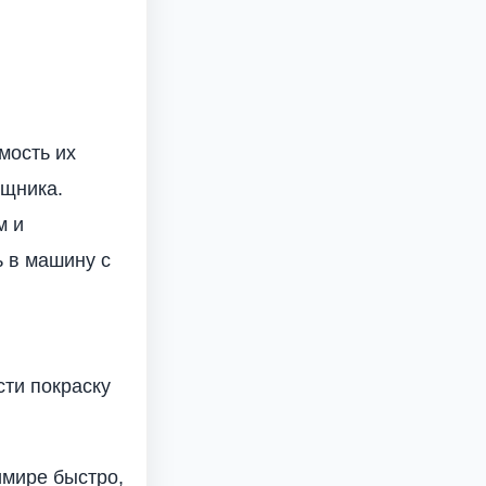
мость их
ощника.
м и
ь в машину с
ти покраску
имире быстро,