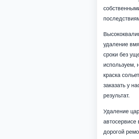
собственными
последствия
Высококвали
удаление вмя
сроки без ущ
используем, 
краска солье
заказать у н
результат.
Удаление цар
автосервисе 
дорогой ремо