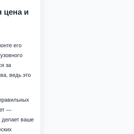
 цена и
онте его
кузовного
ся за
ва, ведь это
 правильных
ает —
и делает ваше
еских