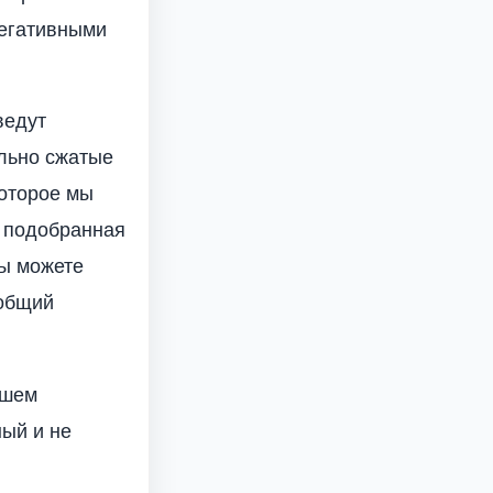
негативными
ведут
льно сжатые
которое мы
о подобранная
вы можете
 общий
ашем
ый и не