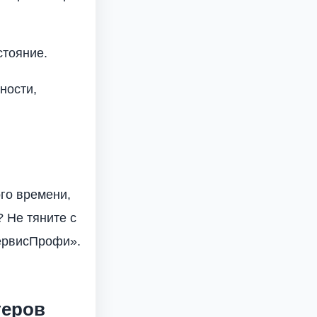
стояние.
ности,
ого времени,
 Не тяните с
сервисПрофи».
теров