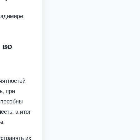
ладимире.
 во
иятностей
ь, при
способны
есть, а итог
ы.
устранять их