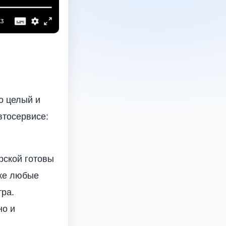
о целый и
втосервисе:
рской готовы
кже любые
тра.
но и