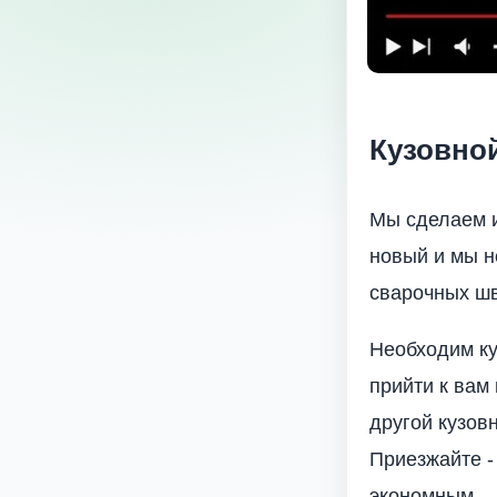
Кузовно
Мы сделаем 
новый и мы н
сварочных шв
Необходим ку
прийти к вам
другой кузов
Приезжайте -
экономным.