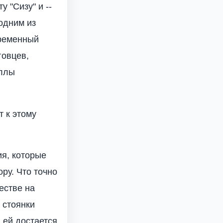
 "Сизу" и --
 одним из
временный
говцев,
иллы
т к этому
ия, которые
ру. Что точно
естве на
 стоянки
 ей достается