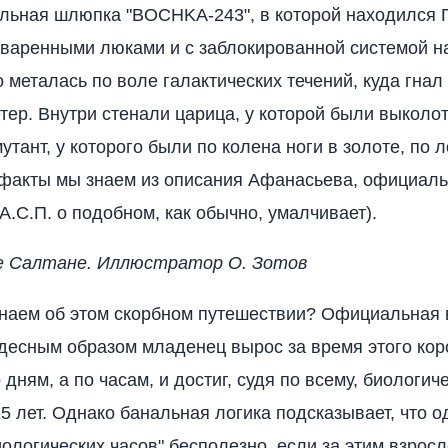
ельная шлюпка "BOCHKA-243", в которой находился 
аваренными люками и с заблокированной системой н
 металась по воле галактических течений, куда гнал
тер. Внутри стенали царица, у которой были выколот
утант, у которого были по колена ноги в золоте, по л
 факты мы знаем из описания Афанасьева, официал
А.С.П. о подобном, как обычно, умалчивает).
ре Салтане. Иллюстратор О. Зотов
наем об этом скорбном путешествии? Официальная 
чудесным образом младенец вырос за время этого кор
дням, а по часам, и достиг, судя по всему, биологич
25 лет. Однако банальная логика подсказывает, что 
иологических часов" бесполезно, если за этим взрос