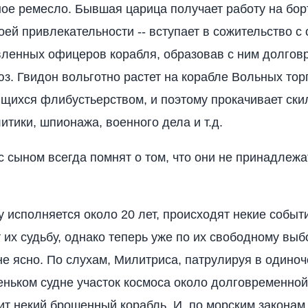
ое ремесло. Бывшая царица получает работу на борту
оей привлекательности -- вступает в сожительство с
ленных офицеров корабля, образовав с ним долго
з. Гвидон вольготно растет на корабле Вольных тор
щихся флибустьерством, и поэтому прокачивает ск
итики, шпионажа, военного дела и т.д.
с сыном всегда помнят о том, что они не принадлежа
у исполняется около 20 лет, происходят некие событ
 их судьбу, однако теперь уже по их свободному выбо
 не ясно. По слухам, Милитриса, патрулируя в одиноч
еньком судне участок космоса около долговременной
дит некий брошенный корабль. И, по морским законам,