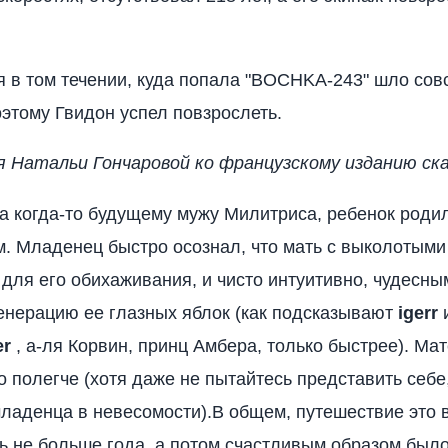
я в том течении, куда попала "BOCHKA-243" шло сов
оэтому Гвидон успел повзрослеть.
Натальи Гончаровой ко французскому изданию ска
а когда-то будущему мужу Милитриса, ребенок роди
. Младенец быстро осознал, что мать с выколотыми
 для его обихаживания, и чисто интуитивно, чудесн
енерацию ее глазных яблок (как подсказывают
igerr
er
, а-ля Корвин, принц Амбера, только быстрее). Мат
о полегче (хотя даже не пытайтесь представить себе,
ладенца в невесомости).В общем, путешествие это 
 не больше года, а потом счастливым образом был