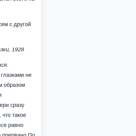
сем с другой
зки, 1928
лся
 глазками не
ым образом
и
ери сразу
 что такое
все равно
о прервано.По