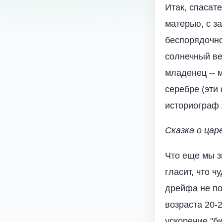
Итак, спасат
матерью, с з
беспорядочно
солнечный ве
младенец -- м
серебре (эти
историограф 
Сказка о ца
Что еще мы з
гласит, что 
дрейфа не по 
возраста 20-
ускорение "б