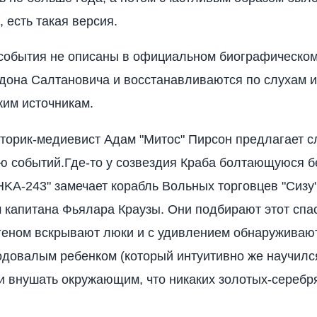
 есть такая версия.
события не описаны в официальном биографическом
дона Салтановича и восстанавливаются по слухам и
им источникам.
торик-медиевист Адам "Митос" Пирсон предлагает
ю событий.Где-то у созвездия Краба болтающуюся бе
KA-243" замечает корабль Вольных торговцев "Сизу
 капитана Фьялара Краузы. Они подбирают этот спа
геном вскрывают люки и с удивлением обнаруживаю
одовалым ребенком (который интуитивно же научилс
и внушать окружающим, что никаких золотых-серебр