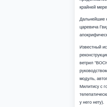
крайней мере,
Дальнейшие 
царевича Гви
апокрифическ
Известный ис
реконструкци
ветрил "BOCH
руководством
модуль, авто
Милитису с г
телепатическ
у него нету).