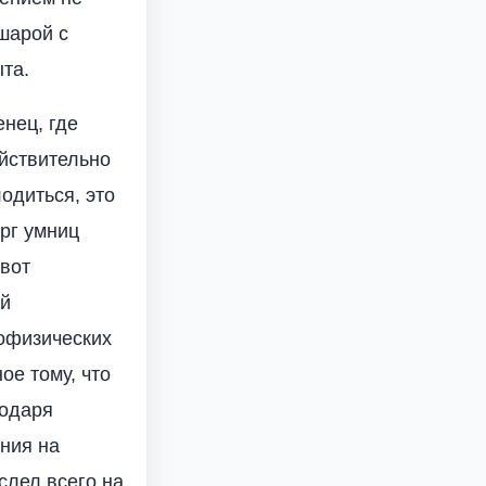
шарой с
та.
нец, где
ействительно
лодиться, это
ерг умниц
вот
ый
рофизических
ое тому, что
годаря
ния на
слел всего на