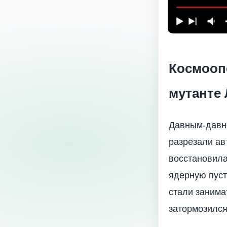
Космоопе
мутанте 
Давным-давно
разрезали ав
восстановила
ядерную пуст
стали занима
затормозился