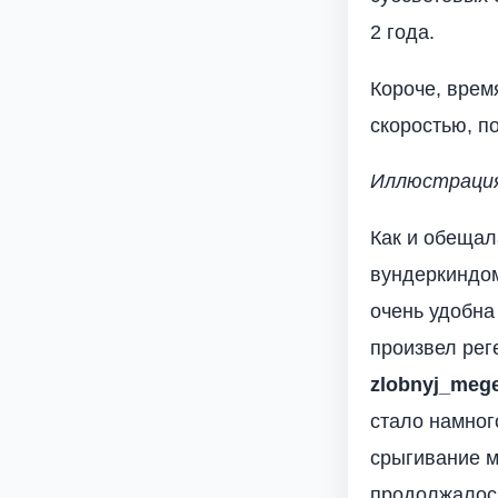
2 года.
Короче, врем
скоростью, п
Иллюстрация 
Как и обещал
вундеркиндом
очень удобна
произвел рег
zlobnyj_meg
стало намног
срыгивание м
продолжалось