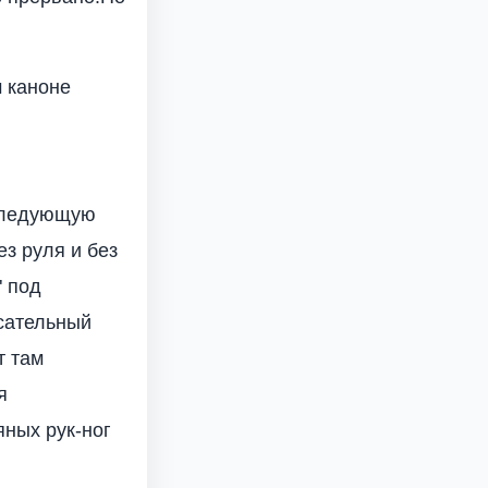
 каноне
 следующую
з руля и без
" под
сательный
т там
я
яных рук-ног