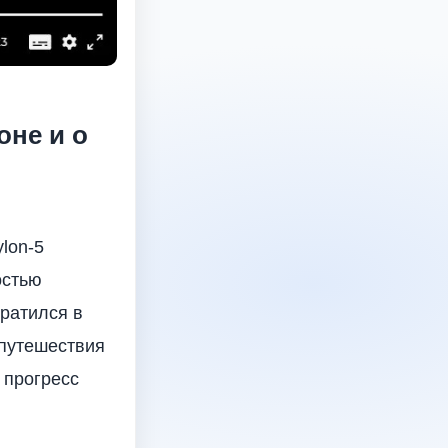
оне и о
lon-5
остью
ратился в
 путешествия
 прогресс