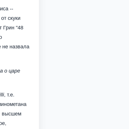
иса --
от скуки
т Грин "48
о
 не назвала
а о царе
lli
, т.е.
аминометана
е высшем
ое,