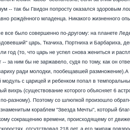
зум -- так бы Гвидон попросту оказался здоровым ло
вно рождённого младенца. Никакого жизненного опы
е все было совершенно по-другому: на планете Леде
вдовевший" царь, Ткачиха, Портниха и Барбариха, д
и год (то, что царь не успел снова жениться и расп
-- за ним бы не заржавело, судя по тому, как он отв
вариху ради молодки, пообещавшей размножение).А 
 модуль с царицей и ребенком попал в темпоральн
ый вихрь (существование которого объясняет 6 аст
е по-разному). Поэтому со шлюпкой произошло обратн
 знаменитым кораблем "Звезда Мечты", который бла
кому сокращению времени, происходящему от движе
коростях, отсутствовал 218 лет, а его экипаж повзро