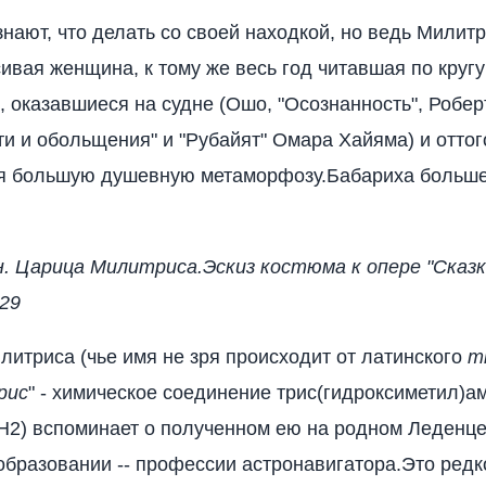
нают, что делать со своей находкой, но ведь Милитр
ивая женщина, к тому же весь год читавшая по кругу 
, оказавшиеся на судне (Ошо, "Осознанность", Робер
ти и обольщения" и "Рубайят" Омара Хайяма) и оттог
я большую душевную метаморфозу.Бабариха больше
. Царица Милитриса.Эскиз костюма к опере "Сказк
29
литриса (чье имя не зря происходит от латинского
mi
рис
" - химическое соединение трис(гидроксиметил)
2) вспоминает о полученном ею на родном Леденц
образовании -- профессии астронавигатора.Это редк