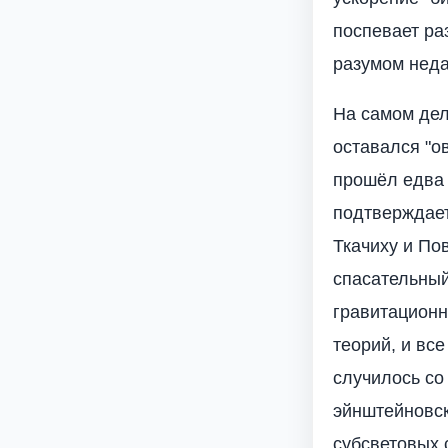
поспевает ра
разумом неда
На самом дел
оставался "о
прошёл едва л
подтверждает 
Ткачиху и По
спасательный
гравитационн
теорий, и вс
случилось со
эйнштейновс
субсветовых с