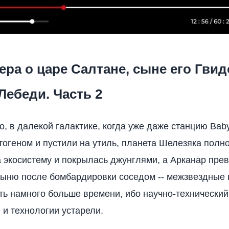
ра о царе Салтане, сыне его Гвид
Лебеди. Часть 2
, в далекой галактике, когда уже даже станцию Baby
тогеном и пустили на утиль, планета Шелезяка полн
 экосистему и покрылась джунглями, а Арканар прев
ыню после бомбардировки соседом -- межзвездные
ть намного больше времени, ибо научно-технический
 и технологии устарели.