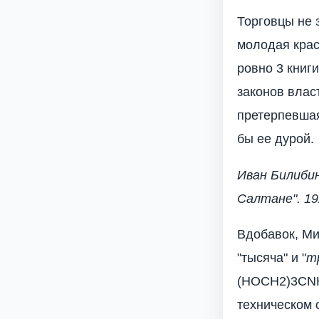
Торговцы не з
молодая крас
ровно 3 книги
законов влас
претерпевша
бы ее дурой.
Иван Билибин
Салтане". 19
Вдобавок, Ми
"тысяча" и "
т
(HOCH2)3CNH
техническом 