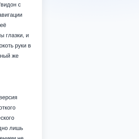
Гвидон с
авигации
 её
ы глазки, и
окоть руки в
ьный же
версия
откого
еского
одно лишь
лением не