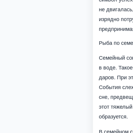
не двигалась
изрядно потр
предпринимая
Рыба по семе
Семейный сон
в воде. Тако
даров. При э
События слеж
сне, предвещ
этот тяжелый
образуется.
В семейном с