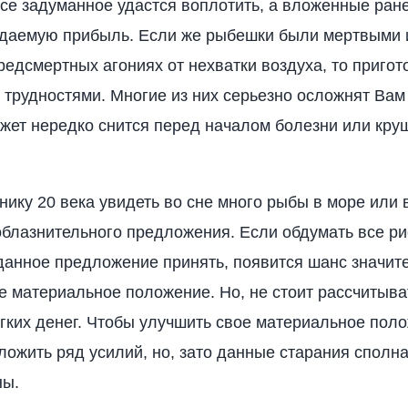
се задуманное удастся воплотить, а вложенные ран
идаемую прибыль. Если же рыбешки были мертвыми 
предсмертных агониях от нехватки воздуха, то пригот
с трудностями. Многие из них серьезно осложнят Вам
ет нередко снится перед началом болезни или кру
нику 20 века увидеть во сне много рыбы в море или 
блазнительного предложения. Если обдумать все ри
данное предложение принять, появится шанс значит
е материальное положение. Но, не стоит рассчитыва
гких денег. Чтобы улучшить свое материальное пол
ложить ряд усилий, но, зато данные старания сполна
ны.