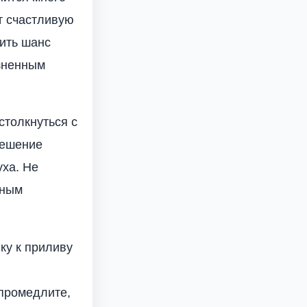
т счастливую
тить шанс
изненным
столкнуться с
Решение
уха. Не
ьным
ку к приливу
 промедлите,