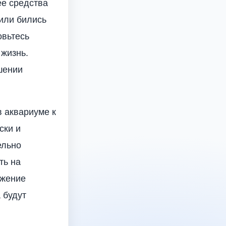
ее средства
или бились
овьтесь
 жизнь.
шении
в аквариуме к
ски и
ельно
ть на
ожение
 будут