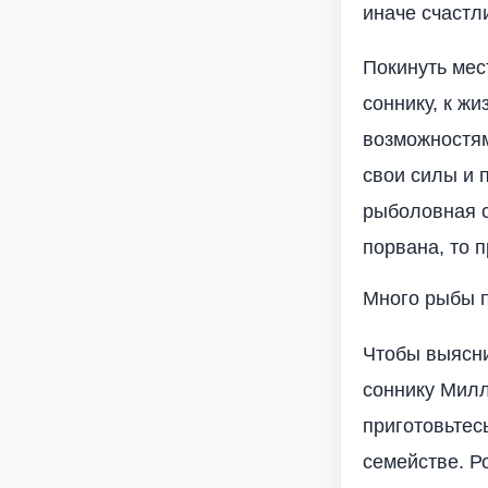
иначе счастл
Покинуть мес
соннику, к ж
возможностям
свои силы и 
рыболовная с
порвана, то 
Много рыбы 
Чтобы выясни
соннику Милл
приготовьтес
семействе. Р