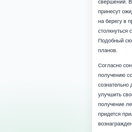
свершений. В
принесут ож
на берегу в 
столкнуться 
Подобный сюж
планов.
Согласно сон
получению со
сознательно 
улучшить сво
получение ле
придется при
вознагражде