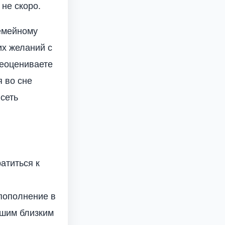
не скоро.
семейному
их желаний с
реоцениваете
 во сне
сеть
атиться к
пополнение в
ашим близким