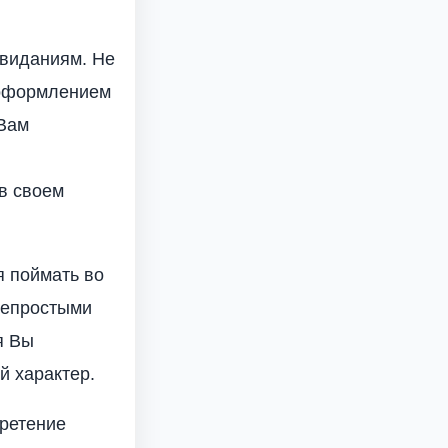
свиданиям. Не
 оформлением
 Вам
в своем
я поймать во
непростыми
я Вы
й характер.
бретение