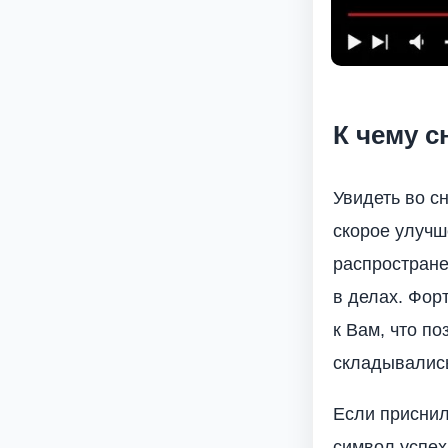
К чему 
Увидеть во сн
скорое улучш
распростране
в делах. Фор
к Вам, что п
складывались
Если приснило
символ успех