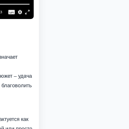
значает
сюжет – удача
я благоволить
актуется как
ой или просто