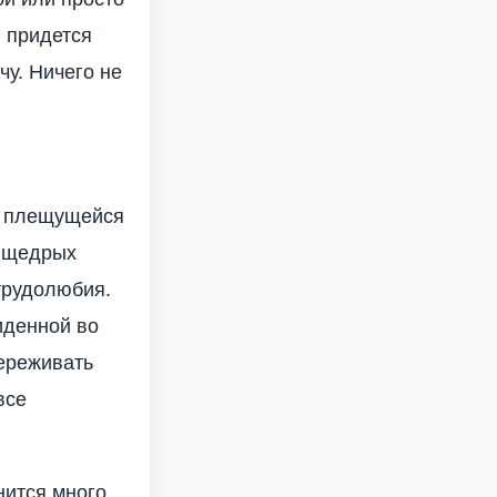
, придется
чу. Ничего не
, плещущейся
у щедрых
 трудолюбия.
иденной во
Переживать
все
нится много