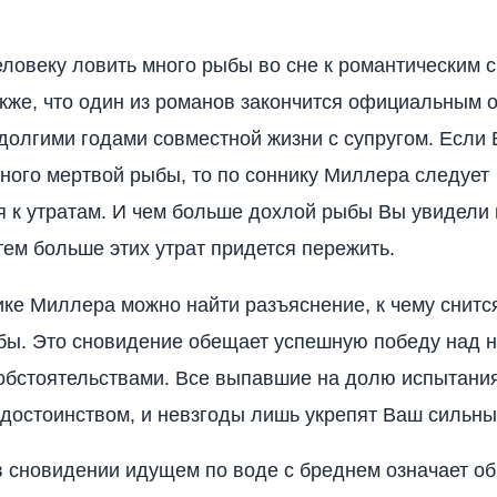
ловеку ловить много рыбы во сне к романтическим 
кже, что один из романов закончится официальным
долгими годами совместной жизни с супругом. Если
ного мертвой рыбы, то по соннику Миллера следует
я к утратам. И чем больше дохлой рыбы Вы увидели 
тем больше этих утрат придется пережить.
ике Миллера можно найти разъяснение, к чему снитс
бы. Это сновидение обещает успешную победу над 
обстоятельствами. Все выпавшие на долю испытани
 достоинством, и невзгоды лишь укрепят Ваш сильны
в сновидении идущем по воде с бреднем означает о