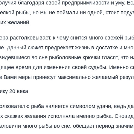
олучия благодаря своей предприимчивости и уму. Е
елкой рыбы, но Вы не поймали ни одной, стоит поду
оих желаний.
ра растолковывает, к чему снится много свежей ры
не. Данный сюжет предрекает жизнь в достатке и мн
видевшиеся во сне рыболовные крючки гласят, что 
ящее время для изменения своей судьбы. Именно с
 Вами меры принесут максимально желаемый резуль
ику 20 века
олкователю рыба является символом удачи, ведь да
х сказках желания исполняла именно рыбка. Сновид
аловили много рыбы во сне, обещает период значи