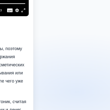
ы, поэтому
ержания
сметических
мывания или
ле чего уже
оник, считая
и и денег.