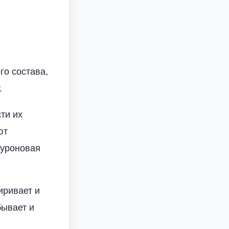
го состава,
.
ти их
ют
луроновая
иривает и
бывает и