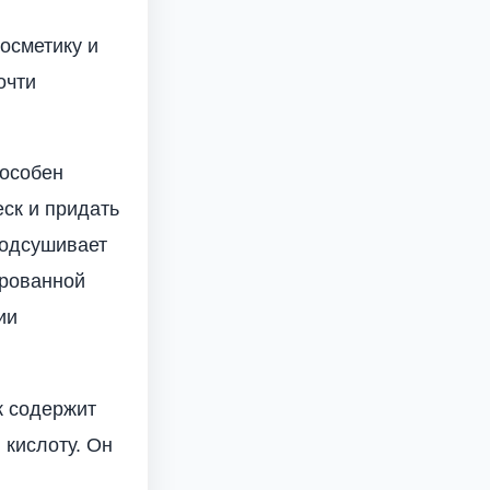
осметику и
очти
пособен
ск и придать
подсушивает
ированной
ии
к содержит
 кислоту. Он