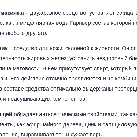
емакияжа
– двухфазное средство, устраняет с лица к
го, как и мицеллярная вода Гарньер состав которой п
ли любого другого.
ник
– средство для кожи, склонной к жирности. Он с
тельность жировых желез, устранить нездоровый бле
лица матовости. В нем присутствует спирт, который 
вы. Его действие отлично проявляется и на комбин
к в составе средства оптимально выдержаны пропорц
 и подсушивающих компонентов.
ыщей
обладает антисептическими свойствами, так ка
иенты, как эфир чайного дерева, цинк и салициловую
аления, выравнивает тон и сужает поры.