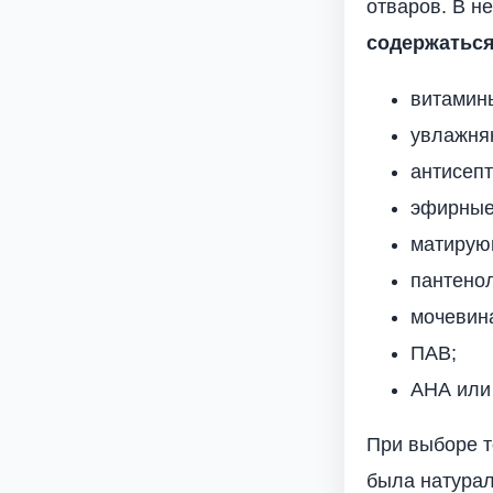
отваров. В н
содержаться
витамин
увлажня
антисепт
эфирные 
матирую
пантенол
мочевин
ПАВ;
АНА или
При выборе т
была натурал