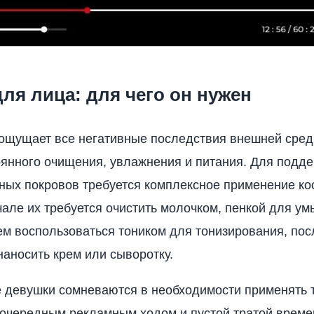
ля лица: для чего он нужен
ощущает все негативные последствия внешней сред
оянного очищения, увлажнения и питания. Для подд
ных покровов требуется комплексное применение ко
чале их требуется очистить молочком, пенкой для у
ем воспользоваться тоником для тонизирования, пос
наносить крем или сыворотку.
 девушки сомневаются в необходимости применять т
 очередным рекламным ходом и пустой тратой времен