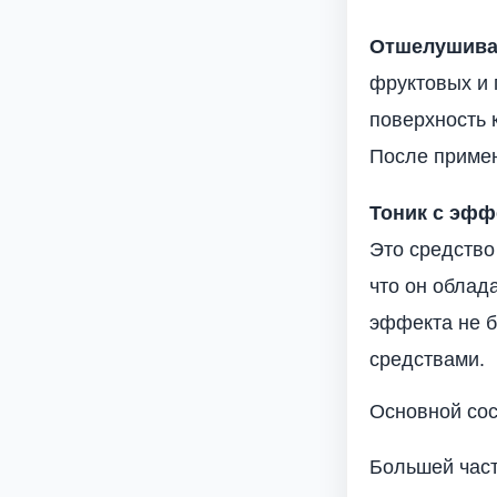
Отшелушива
фруктовых и 
поверхность 
После примен
Тоник с эфф
Это средство
что он облад
эффекта не б
средствами.
Основной со
Большей част