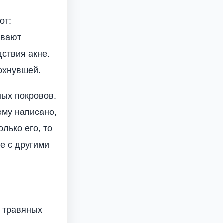
от:
ивают
ствия акне.
охнувшей.
ых покровов.
ему написано,
лько его, то
се с другими
и травяных