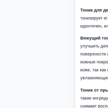
Тоник для д
тонизирует е
идентичен, и
Вяжущий то
улучшить дея
поверхности 
кожные покро
коже, так ка
увлажняющих
Тоник от пр
такие ингред
снимает восп