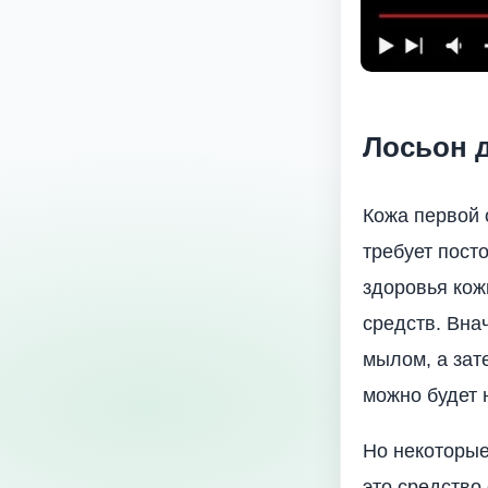
Лосьон д
Кожа первой 
требует пост
здоровья кож
средств. Вна
мылом, а зат
можно будет 
Но некоторые
это средство