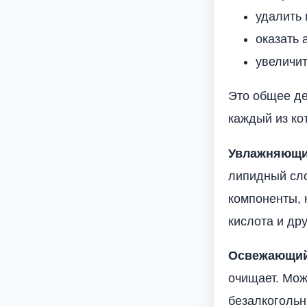
удалить 
оказать 
увеличит
Это общее де
каждый из ко
Увлажняющи
липидный сло
компоненты, 
кислота и дру
Освежающий
очищает. Мож
безалкоголь