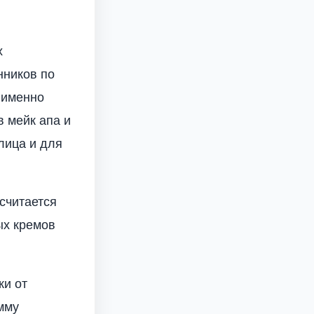
х
нников по
 именно
 мейк апа и
лица и для
 считается
ых кремов
жи от
мму