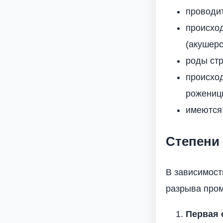
проводи
происхо
(акушерс
роды ст
происхо
рожениц
имеются
Степени
В зависимост
разрыва про
Первая 