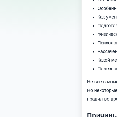
Особенн
Как умен
Подготов
Физичес
Психоло
Рассечен
Какой м
Полезное
Не все в мом
Но некоторы
правил во вр
Причины