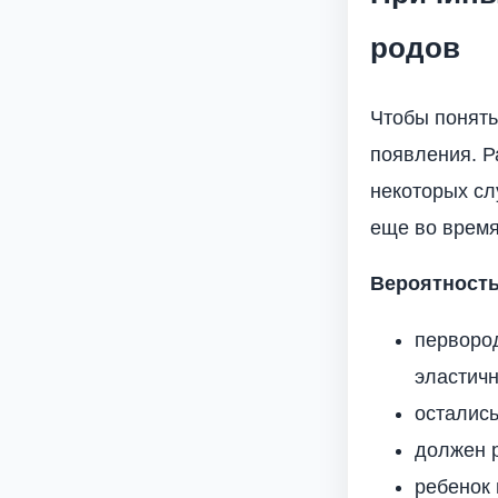
родов
Чтобы понять
появления. Р
некоторых сл
еще во время
Вероятность
первород
эластичн
осталис
должен р
ребенок 