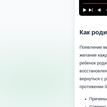
Как роди
Появление ма
желание кажд
ребенок роди
восстановлен
вернуться с
протяжении б
Причины
Степени