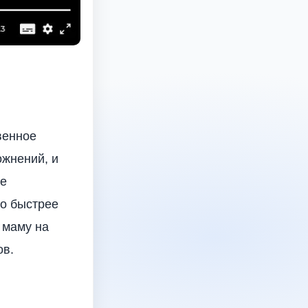
венное
ожнений, и
ее
но быстрее
 маму на
ов.