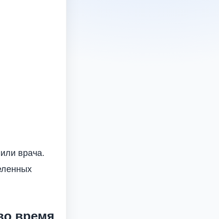
или врача.
еленных
во время