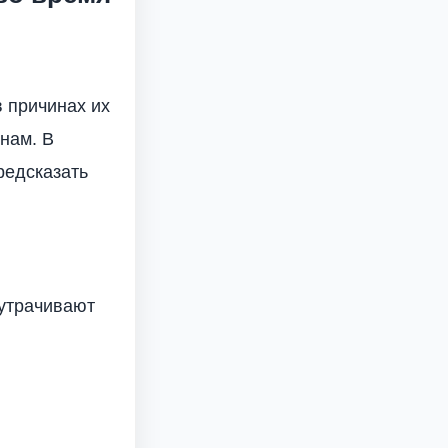
в причинах их
нам. В
редсказать
 утрачивают