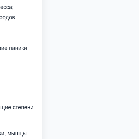
есса;
 родов
вие паники
ющие степени
йки, мышцы