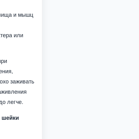
алища и мышц
тера или
при
ения,
охо заживать
заживления
до легче.
 шейки