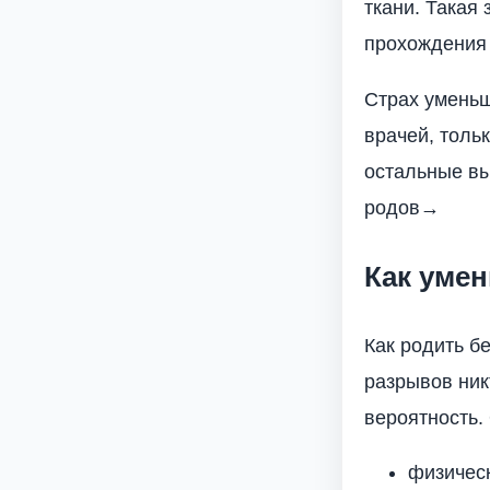
ткани. Такая
прохождения 
Страх уменьш
врачей, толь
остальные вы
родов→
Как уме
Как родить б
разрывов ник
вероятность.
физическ