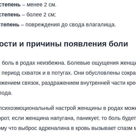
степень
– менее 2 см.
степень
– более 2 см;
степень
– повреждения до свода влагалища.
ости и причины появления боли
, боль в родах неизбежна. Болевые ощущения женщ
 период схваток и в потугах. Они обусловлены сок
яжением связок, раздражением внутренней части кре
лода.
психоэмоциональный настрой женщины в родах може
орот, если женщина напугана, паникует, то боль буде
ому что выброс адреналина в кровь вызывает спазм