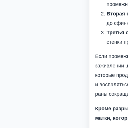
промежн
Вторая 
до сфинк
Третья 
стенки п
Если промежн
заживлении ш
которые прод
и воспалятьс
раны сокраща
Кроме разры
матки, кото