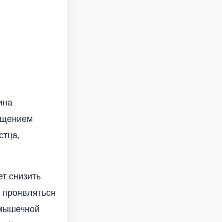
ина
ращением
стца,
т снизить
т проявляться
 мышечной