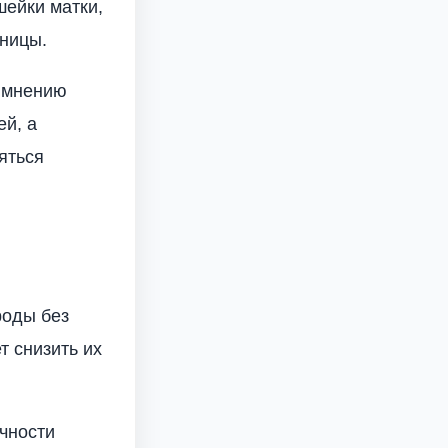
шейки матки,
ницы.
о мнению
й, а
яться
роды без
т снизить их
чности