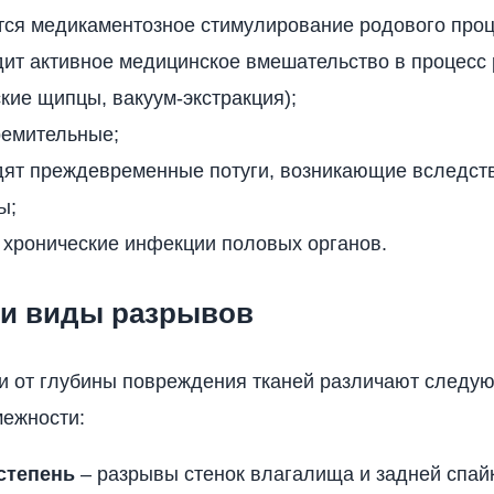
тся медикаментозное стимулирование родового проц
дит активное медицинское вмешательство в процесс
кие щипцы, вакуум-экстракция);
ремительные;
дят преждевременные потуги, возникающие вследст
ы;
 хронические инфекции половых органов.
 и виды разрывов
и от глубины повреждения тканей различают следу
межности:
степень
– разрывы стенок влагалища и задней спа