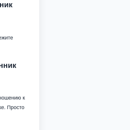
ник
бежите
нник
тношению к
ке. Просто