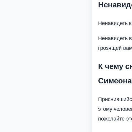
Ненавид
Ненавидеть к
Ненавидеть во
грозящей вам 
К чему 
Симеона
Приснившийся
этому челове
пожелайте эт