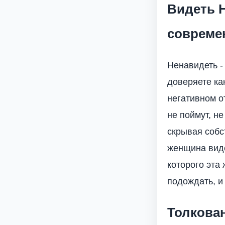
Видеть 
совреме
Ненавидеть -
доверяете ка
негативном о
не поймут, н
скрывая собс
женщина виде
которого эта
подождать, и
Толкова