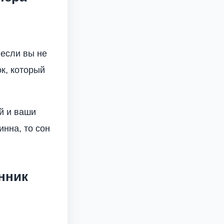
 если вы не
к, который
й и ваши
инна, то сон
нник