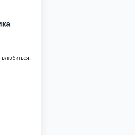
ика
 влюбиться.