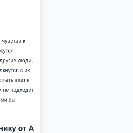
 чувства к
ажутся
другие люди,
кнутся с их
спытывает к
м не подходит
ыми вы
ику от А