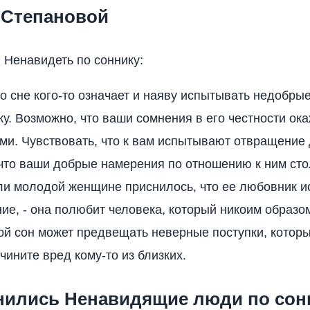
 Степановой
я Ненавидеть по соннику:
о сне кого-то означает и наяву испытывать недобрые
ку. Возможно, что ваши сомнения в его честности ок
и. Чувствовать, что к вам испытывают отвращение 
что ваши добрые намерения по отношению к ним стол
ли молодой женщине приснилось, что ее любовник и
ие, - она полюбит человека, который никоим образо
кой сон может предвещать неверные поступки, котор
чините вред кому-то из близких.
снились Ненавидящие люди по сонн