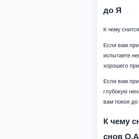
до Я
К чему снитс
Если вам при
испытаете не
хорошего при
Если вам прис
глубокую нен
вам покоя до 
К чему 
снов О.