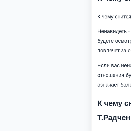
К чему снитс
Ненавидеть - 
будете осмот
повлечет за 
Если вас нен
отношения бу
означает бол
К чему 
Т.Радчен