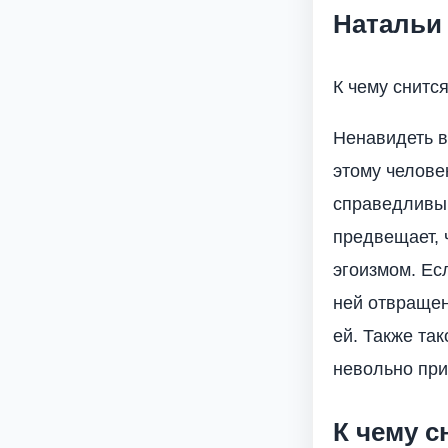
Натальи
К чему снитс
Ненавидеть в
этому челове
справедливым
предвещает, 
эгоизмом. Ес
ней отвращен
ей. Также та
невольно при
К чему 