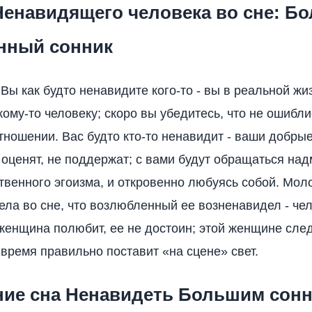
Ненавидящего человека во сне: Б
нный сонник
 Вы как будто ненавидите кого-то - вы в реальной жи
кому-то человеку; скоро вы убедитесь, что не ошибли
тношении. Вас будто кто-то ненавидит - ваши добры
е оценят, не поддержат; с вами будут обращаться над
твенного эгоизма, и откровенно любуясь собой. Мол
ла во сне, что возлюбленный ее возненавидел - чел
 женщина полюбит, ее не достоин; этой женщине сле
 время правильно поставит «на сцене» свет.
ние сна Ненавидеть Большим сон