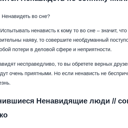
я Ненавидеть во сне?
Испытывать ненависть к кому то во сне – значит, что
рительны наяву, то совершите необдуманный поступо
собой потери в деловой сфере и неприятности.
авидят несправедливо, то вы обретете верных друзе
дут очень приятными. Но если ненависть не бесприч
езнь.
снившиеся Ненавидящие люди // со
ко