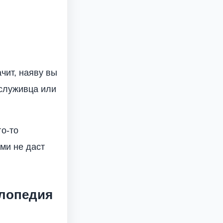
чит, наяву вы
ослуживца или
го-то
ми не даст
клопедия