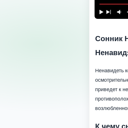
Сонник 
Ненавид
Ненавидеть к
осмотрительн
приведет к н
противополож
возлюбленног
К чему с