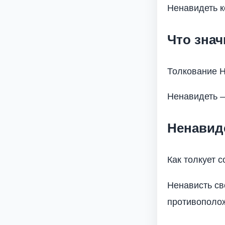
Ненавидеть к
Что знач
Толкование Н
Ненавидеть –
Ненавид
Как толкует 
Ненависть св
противополож