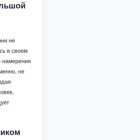
ольшой
зни не
сь в своем
е намерения
менно, не
одая
овек,
дует
ником