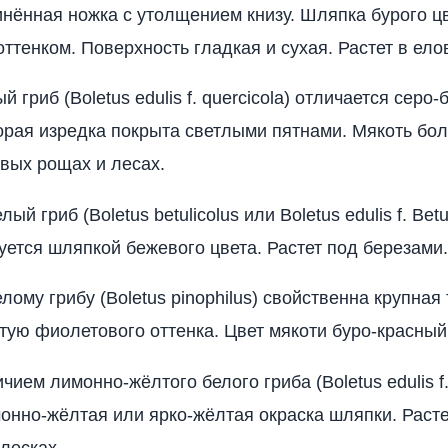
нённая ножка с утолщением книзу. Шляпка бурого цв
ттенком. Поверхность гладкая и сухая. Растет в ело
 гриб (Boletus edulis f. quercicola) отличается серо-
орая изредка покрыта светлыми пятнами. Мякоть бо
овых рощах и лесах.
й гриб (Boletus betulicolus или Boletus edulis f. Betul
уется шляпкой бежевого цвета. Растет под березами.
лому грибу (Boletus pinophilus) свойственна крупная
тую фиолетового оттенка. Цвет мякоти буро-красный
ием лимонно-жёлтого белого гриба (Boletus edulis f. 
онно-жёлтая или ярко-жёлтая окраска шляпки. Расте
лесках.