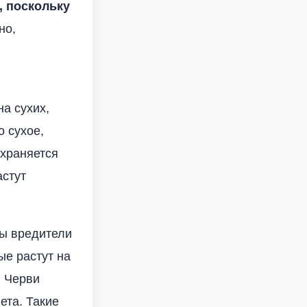
, поскольку
но,
а сухих,
о сухое,
охраняется
астут
ны вредители
ые растут на
. Черви
ета. Такие