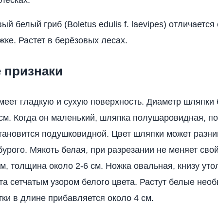
й белый гриб (Boletus edulis f. laevipes) отличается
жке. Растет в берёзовых лесах.
 признаки
меет гладкую и сухую поверхность. Диаметр шляпки
 см. Когда он маленький, шляпка полушаровидная, п
тановится подушковидной. Цвет шляпки может разни
бурого. Мякоть белая, при разрезании не меняет свой
см, толщина около 2-6 см. Ножка овальная, книзу уто
та сетчатым узором белого цвета. Растут белые нео
тки в длине прибавляется около 4 см.