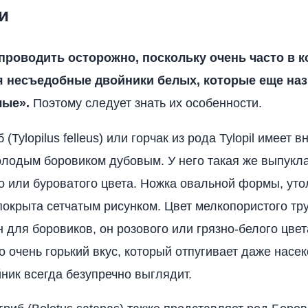
и
проводить осторожно, поскольку очень часто в к
 несъедобные двойники белых, которые еще на
лые».
Поэтому следует знать их особенности.
(Tylopilus felleus) или горчак из рода Tylopil имеет 
олодым боровиком дубовым. У него такая же выпукл
о или буроватого цвета. Ножка овальной формы, ут
покрыта сетчатым рисунком. Цвет мелкопористого тр
н для боровиков, он розового или грязно-белого цвет
о очень горький вкус, который отпугивает даже насе
ник всегда безупречно выглядит.