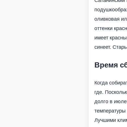
Сатанинский 
подушкообраз
оливковая ил
оттенки крас
имеет красны
синеет. Стар
Время с
Когда собират
где. Посколь
долго в июле
температуры 
Лучшими клим