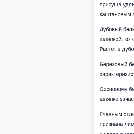
присуща удли
каштановым о
Дубовый белый
шляпкой, кот
Растет в дуб
Березовый белы
характеризир
Сосновому бе
шляпка зачас
Главным отлич
признана лим
сосновых про