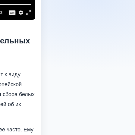
тельных
т к виду
ропейской
я сбора белых
ей об их
лее часто. Ему