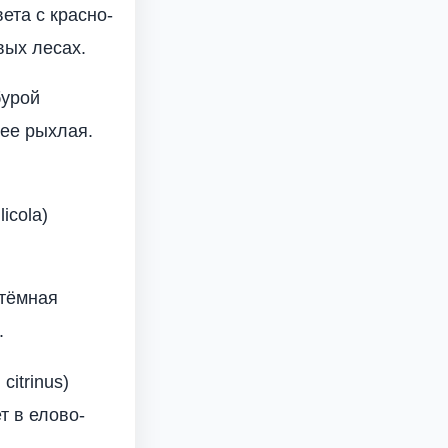
ета с красно-
вых лесах.
бурой
лее рыхлая.
icola)
 тёмная
.
citrinus)
т в елово-