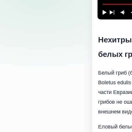
Нехитры
белых г
Белый гриб (
Boletus eduli
части Еврази
грибов не ош
внешнем виде
Еловый белый 