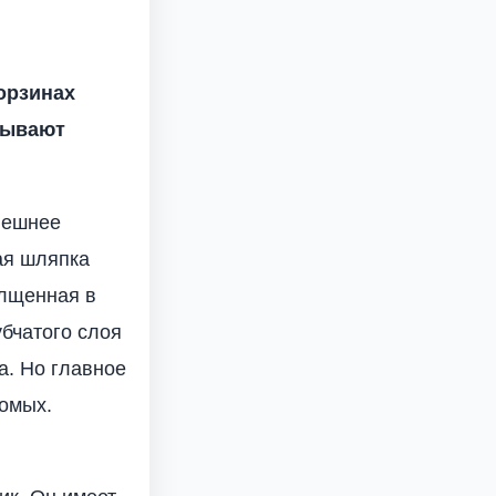
орзинах
зывают
внешнее
ая шляпка
олщенная в
убчатого слоя
а. Но главное
комых.