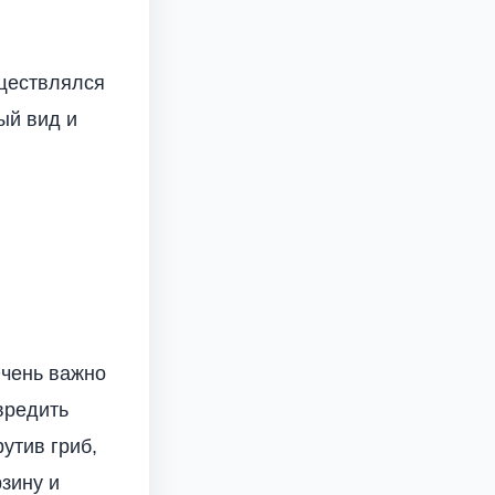
уществлялся
ый вид и
Очень важно
вредить
утив гриб,
рзину и