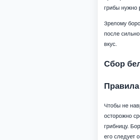
грибы нужно 
Зрелому боро
после сильно
вкус.
Cбор бе
Правила
Чтобы не нав
осторожно ср
грибницу. Бо
его следует о