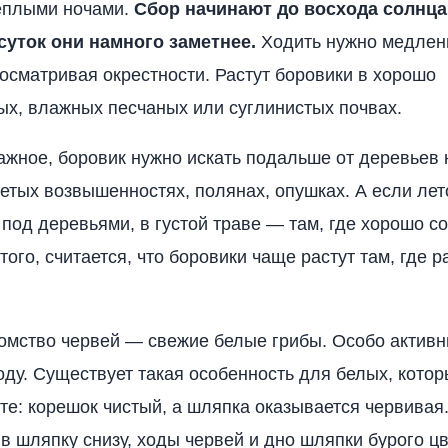
еплыми ночами.
Сбор начинают до восхода солнца
суток они намного заметнее.
Ходить нужно медлен
осматривая окрестности. Растут боровики в хорошо
х, влажных песчаных или суглинистых почвах.
ажное, боровик нужно искать подальше от деревьев н
етых возвышенностях, полянах, опушках. А если лет
 под деревьями, в густой траве — там, где хорошо с
того, считается, что боровики чаще растут там, где р
мство червей — свежие белые грибы. Особо актив
оду. Существует такая особенность для белых, котор
те: корешок чистый, а шляпка оказывается червивая
в шляпку снизу, ходы червей и дно шляпки бурого цв