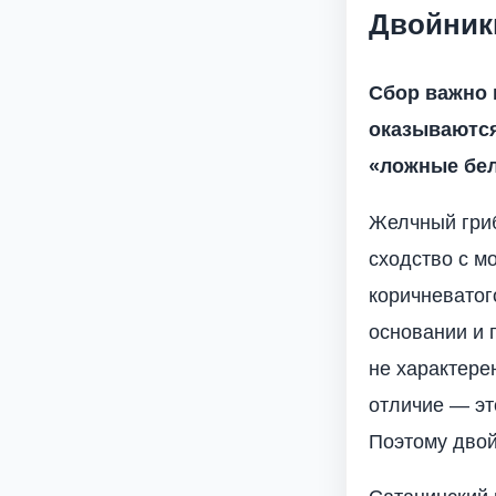
Двойник
Сбор важно 
оказываются
«ложные бе
Желчный гриб 
сходство с м
коричневатог
основании и 
не характере
отличие — эт
Поэтому двой