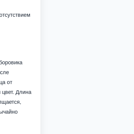
 отсутствием
 боровика
осле
ца от
 цвет. Длина
лщается,
бычайно