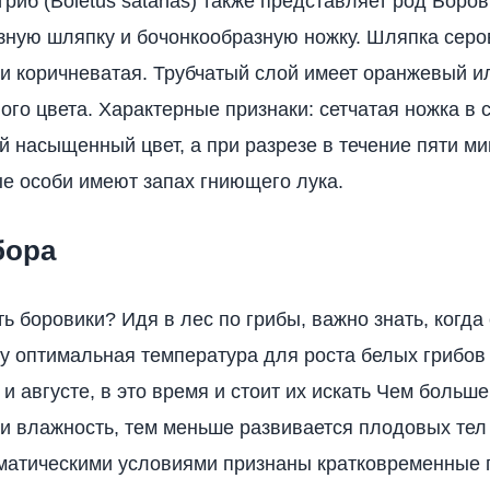
гриб (Boletus satanas) также представляет род Боров
ную шляпку и бочонкообразную ножку. Шляпка серо
и коричневатая. Трубчатый слой имеет оранжевый 
ного цвета. Характерные признаки: сетчатая ножка в
й насыщенный цвет, а при разрезе в течение пяти ми
ые особи имеют запах гниющего лука.
бора
ь боровики? Идя в лес по грибы, важно знать, когда 
ку оптимальная температура для роста белых грибов
 и августе, в это время и стоит их искать Чем больш
и влажность, тем меньше развивается плодовых тел
атическими условиями признаны кратковременные 