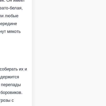
ик. Он имеет
вато-белая,
или любые
 середине
нут мякоть
собирать их и
 держится
е перепады
 боровиков.
грозы с