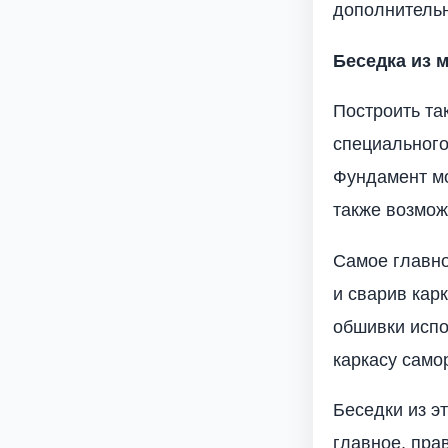
дополнительн
Беседка из 
Построить та
специального
Фундамент мо
также возмож
Самое главно
и сварив кар
обшивки испо
каркасу само
Беседки из э
главное, пра