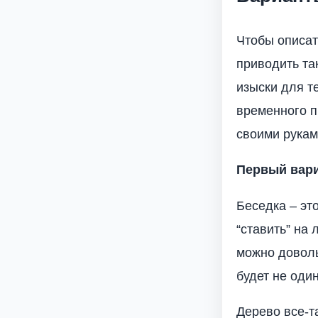
Чтобы описат
приводить та
изыски для т
временного п
своими рукам
Первый вари
Беседка – эт
“ставить” на
можно доволь
будет не оди
Дерево все-т