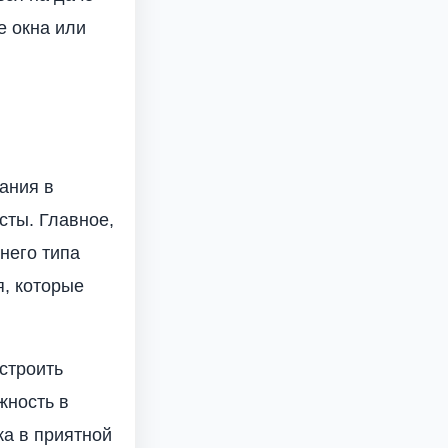
е окна или
ания в
осты. Главное,
тнего типа
я, которые
строить
жность в
а в приятной