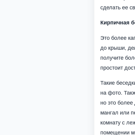
сделать ее с
Кирпичная б
Это более ка
до крыши, де
получите бол
простоит дос
Такие беседк
на фото. Так
но это более
мангал или п
комнату с ле
помещении мо