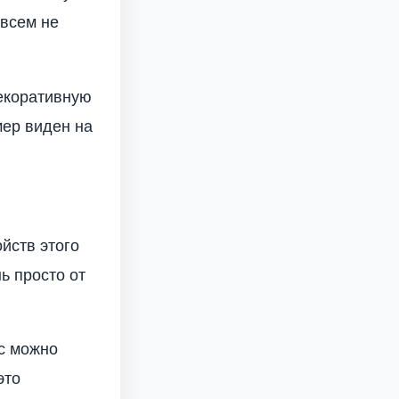
 всем не
екоративную
мер виден на
ойств этого
ь просто от
ас можно
это