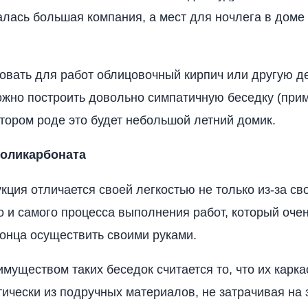
алась большая компания, а мест для ночлега в доме
овать для работ облицовочный кирпич или другую д
можно построить довольно симпатичную беседку (при
отором роде это будет небольшой летний домик.
поликарбоната
кция отличается своей легкостью не только из-за св
о и самого процесса выполнения работ, который очен
конца осуществить своими руками.
муществом таких беседок считается то, что их карк
тически из подручных материалов, не затрачивая на 