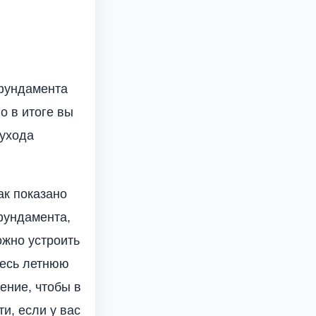
 фундамента
о в итоге вы
 ухода
ак показано
фундамента,
ожно устроить
десь летнюю
ение, чтобы в
и, если у вас