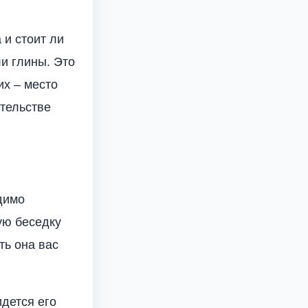
 и стоит ли
ли глины. Это
их – место
ительстве
димо
ую беседку
ть она вас
дется его