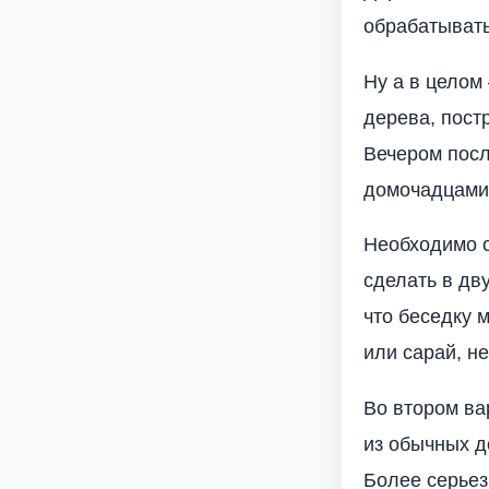
обрабатывать
Ну а в целом
дерева, пост
Вечером посл
домочадцами 
Необходимо о
сделать в дв
что беседку 
или сарай, н
Во втором ва
из обычных д
Более серьезн