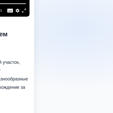
аем
 участок,
т
разнообразные
вождение за