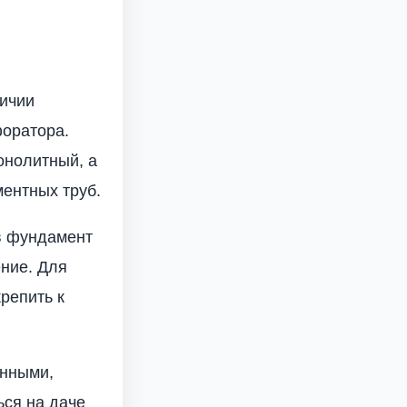
личии
форатора.
онолитный, а
ментных труб.
ив фундамент
ение. Для
репить к
онными,
ься на даче