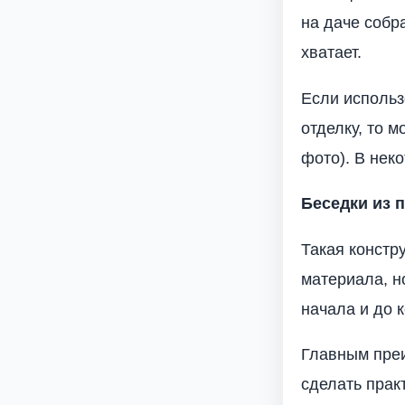
на даче собр
хватает.
Если использ
отделку, то 
фото). В нек
Беседки из 
Такая констру
материала, н
начала и до 
Главным преи
сделать прак