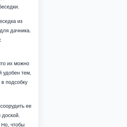
беседки.
еседка из
для дачника.
с
что их можно
 удобен тем,
 в подсобку
 соорудить ее
 доской.
 Но, чтобы