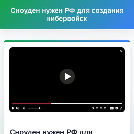
Сноуден нужен РФ для создания
кибервойск
Сноуден нужен РФ для