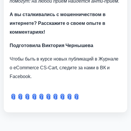
помогут: на любой прием найдется анти-прием.
А вы сталкивались с мошенничеством в
интернете? Расскажите о своем опыте в
комментариях!
Подготовила Виктория Чернышева
Чтобы быть в курсе новых публикаций в Журнале
о eCommerce CS-Cart, следите за нами в ВК и
Facebook.
📎
📎
📎
📎
📎
📎
📎
📎
📎
📎