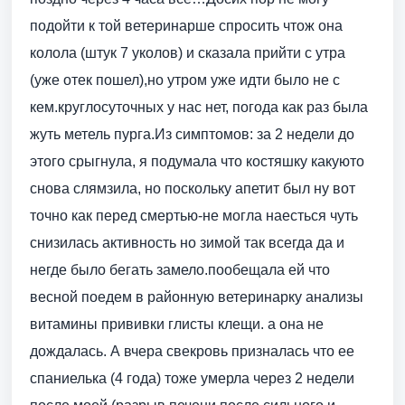
подойти к той ветеринарше спросить чтож она
колола (штук 7 уколов) и сказала прийти с утра
(уже отек пошел),но утром уже идти было не с
кем.круглосуточных у нас нет, погода как раз была
жуть метель пурга.Из симптомов: за 2 недели до
этого срыгнула, я подумала что костяшку какуюто
снова слямзила, но поскольку апетит был ну вот
точно как перед смертью-не могла наесться чуть
снизилась активность но зимой так всегда да и
негде было бегать замело.пообещала ей что
весной поедем в районную ветеринарку анализы
витамины прививки глисты клещи. а она не
дождалась. А вчера свекровь призналась что ее
спаниелька (4 года) тоже умерла через 2 недели