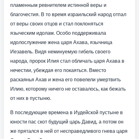
пламенным ревнителем истинной веры и
благочестия. В то время израильский народ отпал
от веры своих отцов и стал поклоняться
языческим идолам. Особо поддерживала
идолослужение жена царя Ахава, язычница
Иезавель. Видя неминуемую гибель своего
народа, пророк Илия стал обличать царя Ахава в
нечестии, убеждая его покаяться. Вместо
раскаянья Ахав и жена его повелели умертвить
Илию, которому ничего не оставалось, как бежать
от них в пустыню.
В последующие времена в Иудейской пустыне в
юности пас скот будущий царь Давид, а потом он
же прятался в ней от несправедливого гнева царя