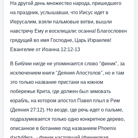
На другой день множество народа, пришедшего
на праздник, услышавши, что Иисус идет в
Иерусалим, взяли пальмовые ветви, вышли
навстречу Ему и восклицали: осанна! Благословен
грядущий во имя Господне, Царь Израилев!
Евангелие от Иоанна 12:12-13
В Библии нигде не упоминается слово "финик", за
исключением книги "Деяния Апостолов", но и там
это только название пристани на южном
побережье Крита, где должен был зимовать
корабль, на котором апостол Павел плыл в Рим
(Деяния 27:12). Но везде, где речь идет о пальме,
подразумевается только одно конкретное дерево,
описанное в ботанике под названием Phoenix
dactylifera , - финик настоящий (финиковая