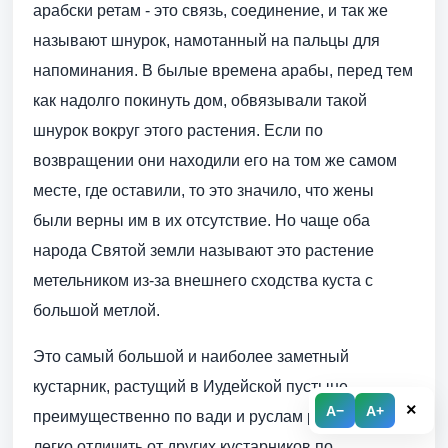
арабски ретам - это связь, соединение, и так же
называют шнурок, намотанный на пальцы для
напоминания. В былые времена арабы, перед тем
как надолго покинуть дом, обвязывали такой
шнурок вокруг этого растения. Если по
возвращении они находили его на том же самом
месте, где оставили, то это значило, что жены
были верны им в их отсутствие. Но чаще оба
народа Святой земли называют это растение
метельником из-за внешнего сходства куста с
большой метлой.
Это самый большой и наиболее заметный
кустарник, растущий в Иудейской пустыне,
×
A−
A+
преимущественно по вади и руслам ручьев. Его
легко отличить от других кустарников по