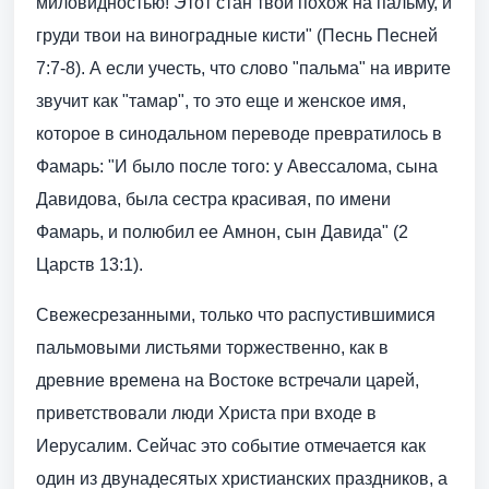
миловидностью! Этот стан твой похож на пальму, и
груди твои на виноградные кисти" (Песнь Песней
7:7-8). А если учесть, что слово "пальма" на иврите
звучит как "тамар", то это еще и женское имя,
которое в синодальном переводе превратилось в
Фамарь: "И было после того: у Авессалома, сына
Давидова, была сестра красивая, по имени
Фамарь, и полюбил ее Амнон, сын Давида" (2
Царств 13:1).
Свежесрезанными, только что распустившимися
пальмовыми листьями торжественно, как в
древние времена на Востоке встречали царей,
приветствовали люди Христа при входе в
Иерусалим. Сейчас это событие отмечается как
один из двунадесятых христианских праздников, а