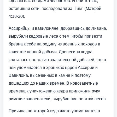
сделаю вас ловцами человеков. И они тотчас,
оставивши сети, последовали за Ним" (Матфей
4:18-20).
Ассирийцы и вавилоняне, добравшись до Ливана,
вырубали кедровые леса с тем, чтобы привезти
бревна к себе на родину из военных походов в
качестве ценной добычи. Древесина кедра
считалась настолько значительной добычей, что о
ней упоминается в хрониках царей Ассирии и
Вавилона, высеченных в камне и поэтому
дошедших до наших времен. В новозаветные
времена к уничтожению кедра приложили руку
римские завоеватели, вырубившие остатки лесов.
Причина, по которой кедр часто упоминается в