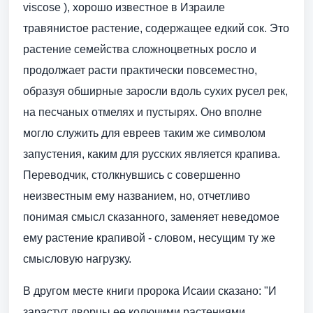
viscose ), хорошо известное в Израиле
травянистое растение, содержащее едкий сок. Это
растение семейства сложноцветных росло и
продолжает расти практически повсеместно,
образуя обширные заросли вдоль сухих русел рек,
на песчаных отмелях и пустырях. Оно вполне
могло служить для евреев таким же символом
запустения, каким для русских является крапива.
Переводчик, столкнувшись с совершенно
неизвестным ему названием, но, отчетливо
понимая смысл сказанного, заменяет неведомое
ему растение крапивой - словом, несущим ту же
смысловую нагрузку.
В другом месте книги пророка Исаии сказано: "И
зарастут дворцы ее колючими растениями,